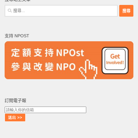
搜
尋
關
鍵
支持 NPOST
字:
訂閱電子報