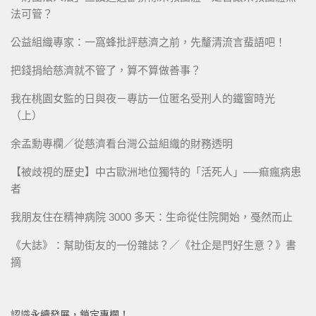
法可管？
公益組織專家：一窩蜂批評慈濟之前，先釐清流言蜚語吧！
把錢捐給慈濟就不管了，算不算做善事？
我在桃園女監的日與夜－專訪一位匿名受刑人的鐵窗時光
（上）
余孟勳專欄／從慈濟看台灣公益組織的財務透明
【被歧視的歷史】中古歐洲地位獨特的「活死人」──痲瘋病患
者
我朋友住在精神病院 3000 多天：生命從住院開始，戞然而止
《大誌》：幫助街友的一份雜誌？／《社企是門好生意？》書
摘
認識永續發展，鎖定專欄！