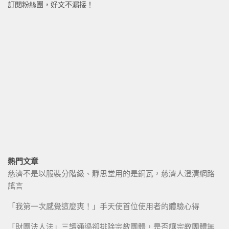
訂閱粉絲團，好文不漏接！
熱門文章
慈濟不是以服裝分階級、靜思堂用的是銅瓦，慈濟人澄清網路
謠言
「我第一次感覺這麼爽！」手天使首位使用者的體驗心得
「財團法人法」三讀通過卻排除宗教團體，是否讓宗教團體無