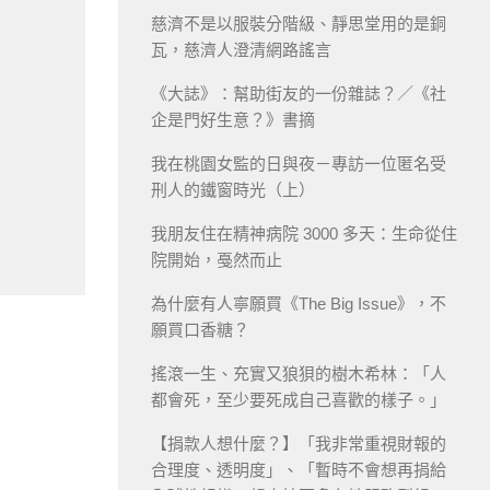
慈濟不是以服裝分階級、靜思堂用的是銅
瓦，慈濟人澄清網路謠言
《大誌》：幫助街友的一份雜誌？／《社
企是門好生意？》書摘
我在桃園女監的日與夜－專訪一位匿名受
刑人的鐵窗時光（上）
我朋友住在精神病院 3000 多天：生命從住
院開始，戞然而止
為什麼有人寧願買《The Big Issue》，不
願買口香糖？
搖滾一生、充實又狼狽的樹木希林：「人
都會死，至少要死成自己喜歡的樣子。」
【捐款人想什麼？】「我非常重視財報的
合理度、透明度」、「暫時不會想再捐給