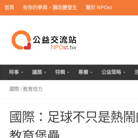
首頁
有你的參與，讓改變發生
關於 NPOst
Skip to content
時事
議題
特輯
專欄
公益策略
國際
/
教育培力
國際：足球不只是熱鬧
教育堡壘