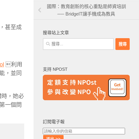
國際：教育創新的核心重點是師資培訓
── BridgeIT讓手機成為教具
，甚至成
搜尋站上文章
搜
尋
關
鍵
ol
利用
支持 NPOST
字:
能，並同
團體時，她必
第一個問
訂閱電子報