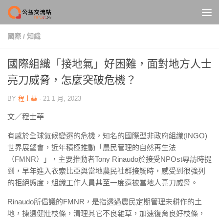
Skip to content
國際
/
知識
國際組織「接地氣」好困難，面對地方人士
亮刀威脅，怎麼突破危機？
BY
程士華
·
21 1 月, 2023
文／程士華
有感於全球氣候變遷的危機，知名的國際型非政府組織(INGO)
世界展望會，近年積極推動「農民管理的自然再生法
（FMNR）」，主要推動者Tony Rinaudo於接受NPOst專訪時提
到，早年進入衣索比亞與當地農民社群接觸時，感受到很強列
的拒絕態度，組織工作人員甚至一度還被當地人亮刀威脅。
Rinaudo所倡議的FMNR，是指透過農民定期管理未耕作的土
地，揀選健壯枝條，清理其它不良雜草，加速復育良好枝條，