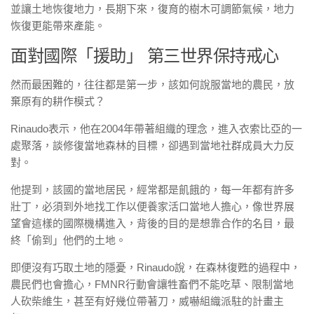
並讓土地恢復地力，長期下來，復育的樹木可調節氣候，地力
恢復更能帶來產能。
面對國際「援助」 第三世界保持戒心
然而最困難的，往往都是第一步，該如何說服當地的農民，放
棄原有的耕作模式？
Rinaudo表示，他在2004年帶著組織的理念，進入衣索比亞的一
處聚落，談修復當地森林的目標，卻遇到當地社群成員大力反
對。
他提到，該國的當地居民，經常都是飢餓的，每一年都有許多
壯丁，必須到外地找工作以便養家活口當地人擔心，像世界展
望會這樣的國際機構進入，背後的目的是想靠合作的名目，最
終「偷到」他們的土地。
即便沒有巧取土地的隱憂，Rinaudo說，在森林復甦的過程中，
農民們也會擔心，FMNR行動會讓牲畜們不能吃草、限制當地
人砍柴維生，甚至有好幾位帶著刀，威嚇組織派駐的計畫主