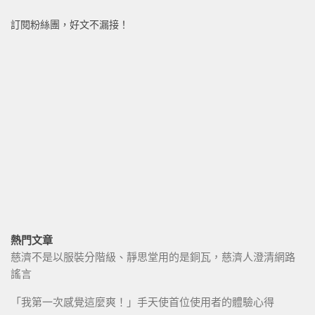
訂閱粉絲團，好文不漏接！
熱門文章
慈濟不是以服裝分階級、靜思堂用的是銅瓦，慈濟人澄清網路
謠言
「我第一次感覺這麼爽！」手天使首位使用者的體驗心得