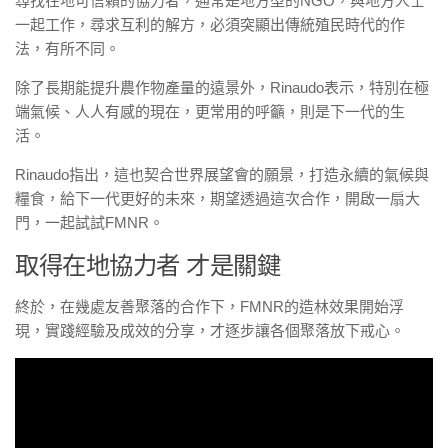
尋找在地可信賴的協力者，通常是地方型的NGO，與地方人士
一起工作，尋求互利的解方，必須突顯出傳統殖民時代的作
法，有所不同。
除了長期能提升農作物產量的遠景外，Rinaudo表示，特別在極
端氣候、人人有感的現在，更常用的呼籲，則是下一代的生
活。
Rinaudo指出，這也契合世界展望會的願景，打造永續的氣候與
糧食，給下一代更好的未來，期望透過這次合作，開啟一扇大
門，一起試試FMNR。
取得在地協力者 才是關鍵
終於，在幾處友善聚落的合作下，FMNR的造林效果開始浮
現，實踐經驗及成效的分享，才逐步讓各個聚落放下戒心。