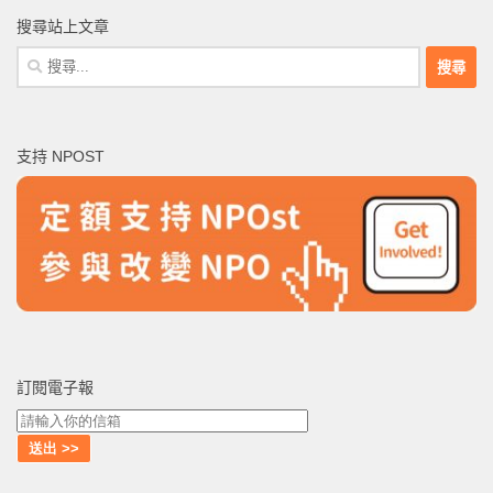
搜尋站上文章
搜
尋
關
鍵
支持 NPOST
字:
訂閱電子報