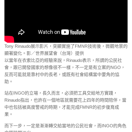
Tony Rinaudo展示影片，突顯實施了FMNR技術後，微觀地景的
顯著變化。影／世界展望會（台灣）提供
以當年在衣索比亞的經驗來說，Rinaudo表示，所謂的公民社
會，跟已開發國家的想像很不一樣，不一定是有立案的NGO，
反而可能就是靠村中的長老，或既有社會結構當中要角的協
助。
站在INGO的立場，長久而言，必須把工具交給地方實踐，
Rinaudo指出，也許在一個地區就需要花上四年的時間陪伴，當
中也包括被高度警戒的時期，才能完成FMNR的初步復育成
果。
而下一步，一定是漸漸轉交給當地的公民社會，而INGO的角色