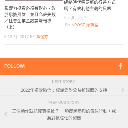
網絡時代需要新的行善方式
影響力投資必須有耐心、敢
嗎？有效利他主義的反思
於承擔風險，並且允許失敗
9 8 月, 2017
／社會企業金融論壇報導
BY
NPOST 編輯室
（上）
5 12 月, 2017
BY
黃愉婷
FOLLOW:
NEXT STORY
2022年捐款徵信：感謝您對公益新媒體的支持
PREVIOUS STORY
三個動作就能復育植被？ 一項農民參與的氣候行動，成
為對抗暖化的契機