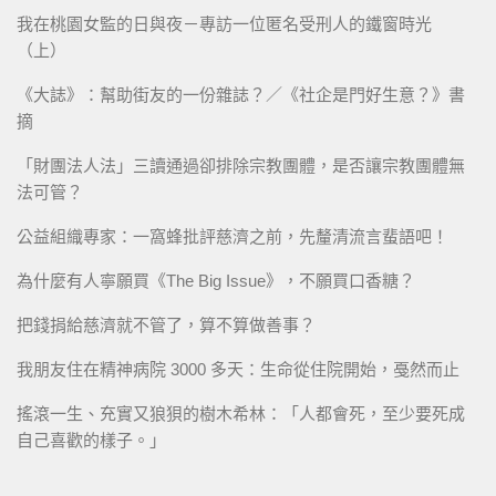
我在桃園女監的日與夜－專訪一位匿名受刑人的鐵窗時光
（上）
《大誌》：幫助街友的一份雜誌？／《社企是門好生意？》書
摘
「財團法人法」三讀通過卻排除宗教團體，是否讓宗教團體無
法可管？
公益組織專家：一窩蜂批評慈濟之前，先釐清流言蜚語吧！
為什麼有人寧願買《The Big Issue》，不願買口香糖？
把錢捐給慈濟就不管了，算不算做善事？
我朋友住在精神病院 3000 多天：生命從住院開始，戞然而止
搖滾一生、充實又狼狽的樹木希林：「人都會死，至少要死成
自己喜歡的樣子。」