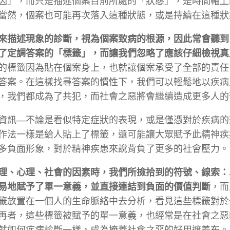
因」，而只是描述個案目前所處的「狀態」，是時間軸上
當然，個案也可能再次落入這種狀態，或是持續在這種狀
來描述現象的診斷，視為個案致病的根源，因此常會聽到
了定調答案的「標籤」，而讓我們忽略了應該仔細檢視真
的標籤因為貼在個案身上，也就讓個案承受了全部的責任
答案。在這樣找尋答案的慣性下，我們可以輕鬆地以疾病
，我們都成為了共犯，而社會之惡將會繼續造成更多人的
資訊―不論是看似特定症狀的表現，或是僅憑對於疾病的
作法一樣是給人貼上了標籤，還可能讓大眾賦予此精神疾
多負面形象，對於精神疾患來說背負了更多的社會壓力。
理、心理、社會的因素時，我們所撿拾到的符號、線索：
易地賦予了單一意義，並直接連結到負面的價值判斷
，而
籤放置在一個人的生命脈絡中去分析，看見這些標籤對於
再者，這些標籤被賦予的單一意義，也經常是在社會之惡
就如何疾病診斷一樣，成為掩蓋社會之惡的好用遮羞布。