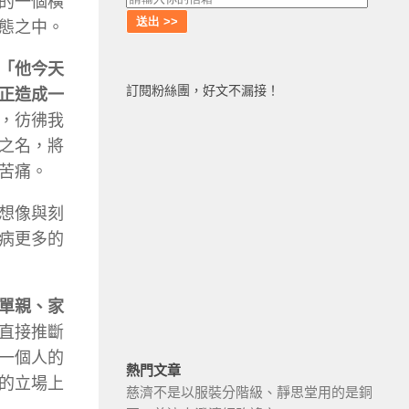
的一個橫
態之中。
「他今天
訂閱粉絲團，好文不漏接！
正造成一
，彷彿我
之名，將
苦痛。
想像與刻
病更多的
單親、家
直接推斷
一個人的
熱門文章
的立場上
慈濟不是以服裝分階級、靜思堂用的是銅