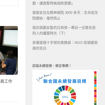
變，讓我暫時無捐款意願」
我朋友住在精神病院 3000 多天：生命從住
院開始，戞然而止
我在桃園女監的日與夜－專訪一位匿名受
刑人的鐵窗時光（下）
背著道德十字架的業務員：NGO 街頭募款
員的告白
認識永續發展，鎖定專欄！
工員工作