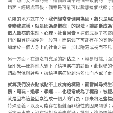
斷。然而要注意的是，這個診斷不是個案致病的「原
切面。經過處置後，個案是可能可以脫離這個狀態；
危險的地方就在於，
我們經常會倒果為因，將只是用
會變成這樣，就是因為憂鬱症」的說法，讓診斷成為
個人致病的生理、心理、社會因素。
這個成為了答案
們的探尋挖掘便告一段落，而遺漏了可能存在的其他
加諸於一個人身上的社會之惡，加以隱藏或視而不見
另一方面，在還沒有充足的評估之下，輕易根據片面
板印象―便將他人驟下了精神疾病的診斷，此粗糙的
錯誤想像與詮釋，讓精神疾病遭到污名化而承載了更
就算我們沒去貼或貼不上疾病的標籤，而嘗試尋找生
暴、電玩、退學、學運……也經常成為了標籤，被輕
就是因為這些因素造成一個人的行為，卻未將這些標
特殊意義，以及可能存在複雜而非線性的因果關係；
所定義出的，沒有針對意義去質疑、批判，這些標籤