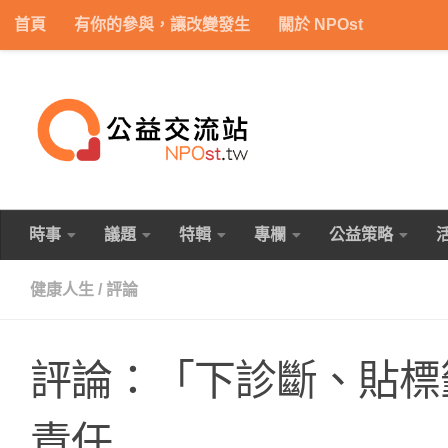
首頁
有你的參與，讓改變發生
關於 NPOst
Skip to content
時事
議題
特輯
專欄
公益策略
健康人生
/
評論
評論：「下診斷、貼標
責任