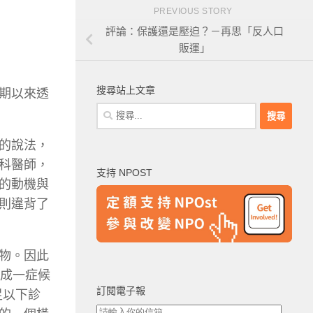
PREVIOUS STORY
評論：保護還是壓迫？－再思「反人口
販運」
搜尋站上文章
期以來透
搜
尋
關
的說法，
鍵
科醫師，
支持 NPOST
字:
的動機與
則違背了
物。因此
合成一症候
訂閱電子報
足以下診