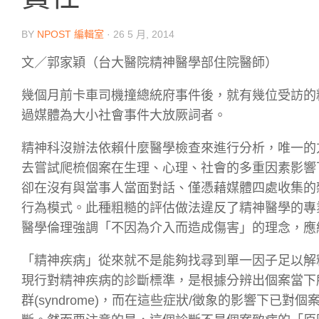
BY
NPOST 編輯室
·
26 5 月, 2014
文／郭家穎（台大醫院精神醫學部住院醫師）
幾個月前卡車司機撞總統府事件後，就有幾位受訪的
過媒體為大小社會事件大放厥詞者。
精神科沒辦法依賴什麼醫學檢查來進行分析，唯一的
去嘗試爬梳個案在生理、心理、社會的多重因素影響
卻在沒有與當事人當面對話、僅憑藉媒體四處收集的
行為模式。此種粗糙的評估做法違反了精神醫學的專
醫學倫理強調「不因為介入而造成傷害」的理念，應
「精神疾病」從來就不是能夠找尋到單一因子足以解
現行對精神疾病的診斷標準，是根據分辨出個案當下所呈現的
群(syndrome)，而在這些症狀/徵象的影響下