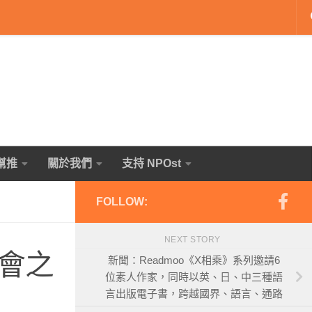
幫推
關於我們
支持 NPOst
FOLLOW:
NEXT STORY
會之
新聞：Readmoo《X相乘》系列邀請6
位素人作家，同時以英、日、中三種語
言出版電子書，跨越國界、語言、通路