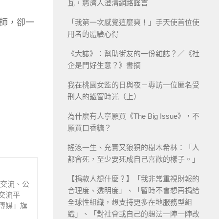
瓦，慈濟人澄清網路謠言
師，卻一
「我第一次感覺這麼爽！」手天使首位使
用者的體驗心得
《大誌》：幫助街友的一份雜誌？／《社
企是門好生意？》書摘
我在桃園女監的日與夜－專訪一位匿名受
刑人的鐵窗時光（上）
為什麼有人寧願買《The Big Issue》，不
願買口香糖？
搖滾一生、充實又狼狽的樹木希林：「人
都會死，至少要死成自己喜歡的樣子。」
【捐款人想什麼？】「我非常重視財報的
業交流、公
合理度、透明度」、「暫時不會想再捐給
交流平
全球性組織，想支持更多在地服務型組
傳媒」旗
織」、「對社會或自己的想法一陣一陣改