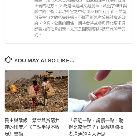
正義的地方。 因為是理組與文組混血，故追求理性與
感性的平衡；發現社會之中有 100 個平行宇宙，希望
可為宇宙之間搭幾座橋。不斷重新思考公民社會的政
府、企業、公民的關係，期待看待或參與孵化更多具
影響力的社會創新，尤其是因應網路科技時代的新方
式。
YOU MAY ALSO LIKE...
「靠近一點、說慢一點，聽
民主與階級，繁榮與貧窮共
得比較清楚？」破解與聽損
存的印度／《三點半後不收
者溝通的 4 大迷思
屍》書摘