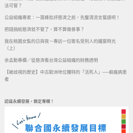
法可管？
公益組織專家：一窩蜂批評慈濟之前，先釐清流言蜚語吧！
把錢捐給慈濟就不管了，算不算做善事？
我在桃園女監的日與夜－專訪一位匿名受刑人的鐵窗時光
（上）
余孟勳專欄／從慈濟看台灣公益組織的財務透明
【被歧視的歷史】中古歐洲地位獨特的「活死人」──痲瘋病患
者
認識永續發展，鎖定專欄！