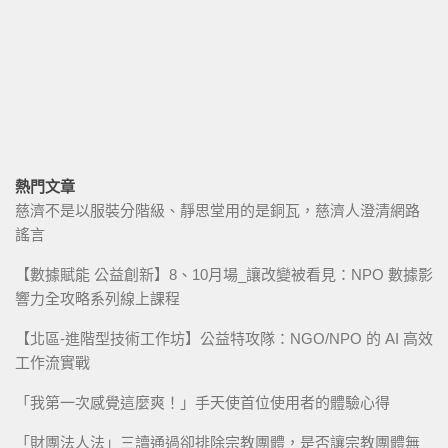
熱門文章
慈濟不是以服裝分階級、靜思堂用的是銅瓦，慈濟人澄清網路
謠言
【數據賦能 公益創新】8、10月場_讓改變被看見：NPO 數據影
響力全攻略系列線上課程
【北區-進階型技術工作坊】公益特攻隊：NGO/NPO 的 AI 高效
工作流實戰
「我第一次感覺這麼爽！」手天使首位使用者的體驗心得
「財團法人法」三讀通過卻排除宗教團體，是否讓宗教團體無