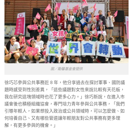
圖／勵馨基金會提供
徐巧芯參與公共事務近 8 年，他分享過去在探討軍事、國防議
題時感受到性別差異，「這些議題對女性來說比較有天花板，
我在研究這塊領域時也花了更多心力。」徐巧新說，在進入市
議會後也積極組織協會，專門培力青年參與公共事務，「我們
引導年輕人，如果想投入政治或公共領域時，可以怎麼做、如
何培養自己、又有哪些管道讓年輕朋友對公共事務有更多理
解，有更多參與的機會。」