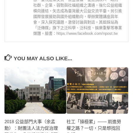
社群、企業、弱勢與社福組織之溝通，強化公益組織
橫向連結，矢志成為臺灣最大公益交流平臺。另引進
國際發展援助與國外組織動向，舉辦實體講座與年
會，深入探究議題，激發討論與對話。其姐妹站為
「泛傳媒」旗下之泛科學、泛科技、娛樂重擊等專業
媒體。臉書：https://www.facebook.com/npost.tw
YOU MAY ALSO LIKE...
2018 公益部門大事（余孟
社工「操極累」—— 前進勞
勳）：財團法人法力促治理
權之路？一切，只是想找回