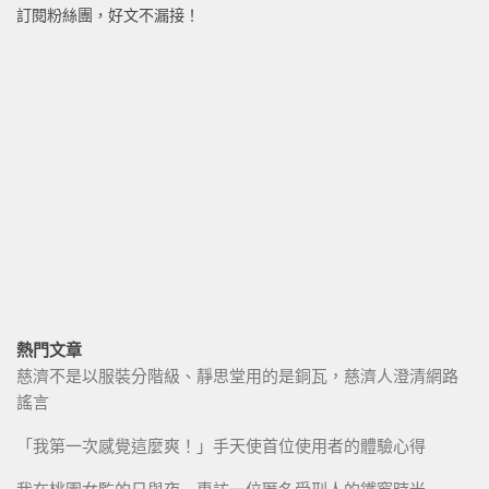
訂閱粉絲團，好文不漏接！
熱門文章
慈濟不是以服裝分階級、靜思堂用的是銅瓦，慈濟人澄清網路
謠言
「我第一次感覺這麼爽！」手天使首位使用者的體驗心得