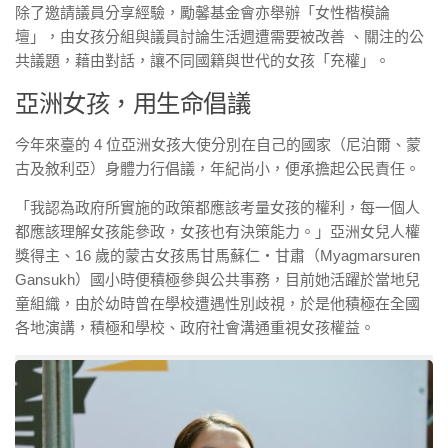
除了邀請議員分享經驗，勵馨基金會亦舉辦「女性楷模論
壇」，由女孩分組與議員討論生活週遭需要被改善 、關注的公
共議題，藉由對話，讓不同國籍與世代的女孩「充權」。
亞洲女孩，用生命倡議
今年來臺的 4 位亞洲女孩大使分別在自己的國家（尼泊爾、蒙
古及敘利亞）身體力行倡議，年紀尚小，便承擔起公民責任。
「我認為政府所實施的政策都應該考量女孩的權利，每一個人
都應該理解女孩能參政，女孩也有決策能力。」亞洲女兒人權
獎得主、16 歲的蒙古女孩馬甘馬蘇仁‧甘肅（Myagmarsuren
Gansukh）國小時便積極參與公共事務，目前她活躍於當地兒
童組織，由於幼時曾在學校遭遇性別歧視，於是他積極在全國
各地演講，積極和學校、政府社會溝通重視女孩權益。