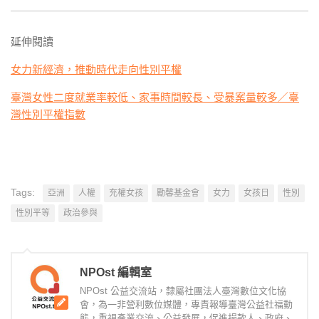
延伸閱讀
女力新經濟，推動時代走向性別平權
臺灣女性二度就業率較低、家事時間較長、受暴案量較多／臺
灣性別平權指數
Tags:
亞洲
人權
充權女孩
勵馨基金會
女力
女孩日
性別
性別平等
政治參與
NPOst 編輯室
NPOst 公益交流站，隸屬社團法人臺灣數位文化協
會，為一非營利數位媒體，專責報導臺灣公益社福動
態，重視產業交流、公益發展，促進捐款人、政府、