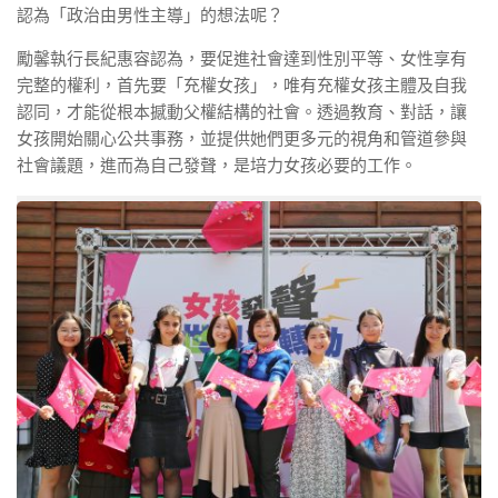
認為「政治由男性主導」的想法呢？
勵馨執行長紀惠容認為，要促進社會達到性別平等、女性享有
完整的權利，首先要「充權女孩」，唯有充權女孩主體及自我
認同，才能從根本撼動父權結構的社會。透過教育、對話，讓
女孩開始關心公共事務，並提供她們更多元的視角和管道參與
社會議題，進而為自己發聲，是培力女孩必要的工作。