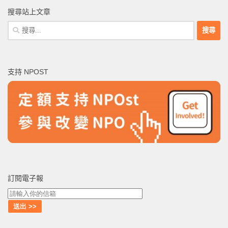
搜尋站上文章
搜
尋
關
鍵
支持 NPOST
字:
訂閱電子報