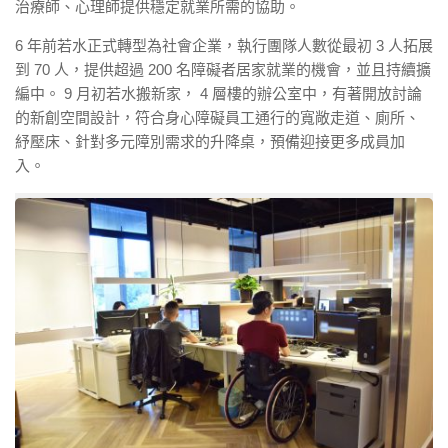
治療師、心理師提供穩定就業所需的協助。
6 年前若水正式轉型為社會企業，執行團隊人數從最初 3 人拓展
到 70 人，提供超過 200 名障礙者居家就業的機會，並且持續擴
編中。 9 月初若水搬新家， 4 層樓的辦公室中，有著開放討論
的新創空間設計，符合身心障礙員工通行的寬敞走道、廁所、
紓壓床、針對多元障別需求的升降桌，預備迎接更多成員加
入。