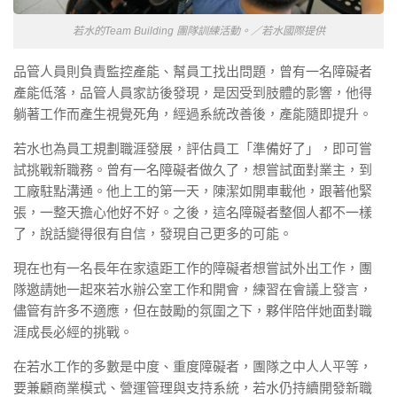
若水的Team Building 團隊訓練活動。／若水國際提供
品管人員則負責監控產能、幫員工找出問題，曾有一名障礙者
產能低落，品管人員家訪後發現，是因受到肢體的影響，他得
躺著工作而產生視覺死角，經過系統改善後，產能隨即提升。
若水也為員工規劃職涯發展，評估員工「準備好了」，即可嘗
試挑戰新職務。曾有一名障礙者做久了，想嘗試面對業主，到
工廠駐點溝通。他上工的第一天，陳潔如開車載他，跟著他緊
張，一整天擔心他好不好。之後，這名障礙者整個人都不一樣
了，說話變得很有自信，發現自己更多的可能。
現在也有一名長年在家遠距工作的障礙者想嘗試外出工作，團
隊邀請她一起來若水辦公室工作和開會，練習在會議上發言，
儘管有許多不適應，但在鼓勵的氛圍之下，夥伴陪伴她面對職
涯成長必經的挑戰。
在若水工作的多數是中度、重度障礙者，團隊之中人人平等，
要兼顧商業模式、營運管理與支持系統，若水仍持續開發新職