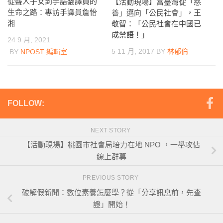
從聾人子女到手語翻譯員的
【活動現場】當臺灣從「慈
生命之路：專訪手譯員詹怡
善」邁向「公民社會」，王
湘
敬智：「公民社會在中國已
成禁語！」
24 9 月, 2021
5 11 月, 2017
BY
林郁倫
BY
NPOST 編輯室
FOLLOW:
NEXT STORY
【活動現場】桃園市社會局培力在地 NPO ，一舉攻佔
線上群募
PREVIOUS STORY
破解假新聞：數位素養怎麼學？從「分享訊息前，先查
證」開始！