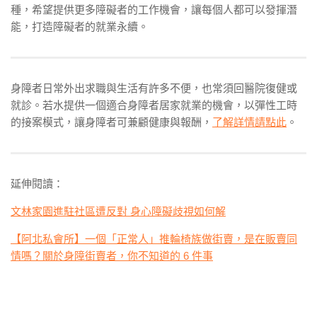
種，希望提供更多障礙者的工作機會，讓每個人都可以發揮潛
能，打造障礙者的就業永續。
身障者日常外出求職與生活有許多不便，也常須回醫院復健或
就診。若水提供一個適合身障者居家就業的機會，以彈性工時
的接案模式，讓身障者可兼顧健康與報酬，
了解詳情請點此
。
延伸閱讀：
文林家園進駐社區遭反對 身心障礙歧視如何解
【阿北私會所】一個「正常人」推輪椅族做街賣，是在販賣同
情嗎？關於身障街賣者，你不知道的 6 件事