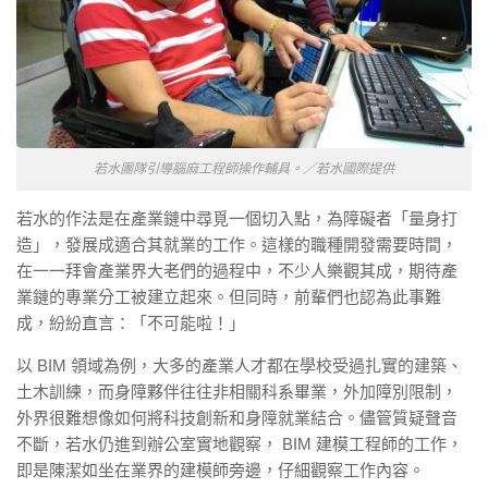
若水團隊引導腦麻工程師操作輔具。／若水國際提供
若水的作法是在產業鏈中尋覓一個切入點，為障礙者「量身打
造」，發展成適合其就業的工作。這樣的職種開發需要時間，
在一一拜會產業界大老們的過程中，不少人樂觀其成，期待產
業鏈的專業分工被建立起來。但同時，前輩們也認為此事難
成，紛紛直言：「不可能啦！」
以 BIM 領域為例，大多的產業人才都在學校受過扎實的建築、
土木訓練，而身障夥伴往往非相關科系畢業，外加障別限制，
外界很難想像如何將科技創新和身障就業結合。儘管質疑聲音
不斷，若水仍進到辦公室實地觀察， BIM 建模工程師的工作，
即是陳潔如坐在業界的建模師旁邊，仔細觀察工作內容。