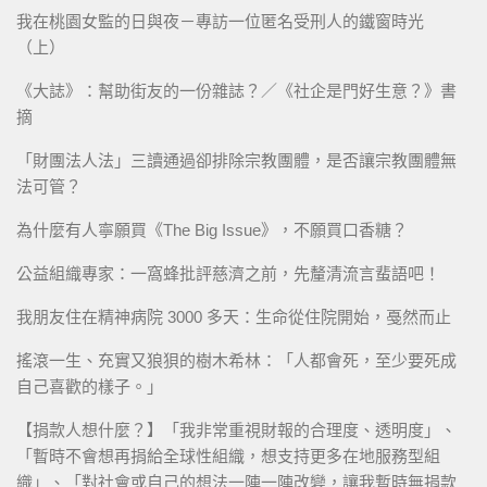
我在桃園女監的日與夜－專訪一位匿名受刑人的鐵窗時光
（上）
《大誌》：幫助街友的一份雜誌？／《社企是門好生意？》書
摘
「財團法人法」三讀通過卻排除宗教團體，是否讓宗教團體無
法可管？
為什麼有人寧願買《The Big Issue》，不願買口香糖？
公益組織專家：一窩蜂批評慈濟之前，先釐清流言蜚語吧！
我朋友住在精神病院 3000 多天：生命從住院開始，戞然而止
搖滾一生、充實又狼狽的樹木希林：「人都會死，至少要死成
自己喜歡的樣子。」
【捐款人想什麼？】「我非常重視財報的合理度、透明度」、
「暫時不會想再捐給全球性組織，想支持更多在地服務型組
織」、「對社會或自己的想法一陣一陣改變，讓我暫時無捐款