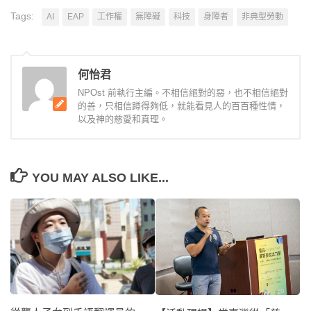
Tags:
AI
EAP
工作權
無障礙
科技
身障者
非典型勞動
何怡君
NPOst 前執行主編。不相信絕對的惡，也不相信絕對
的善，只相信蹲得夠低，就能看見人的百百種性情，
以及神的慈愛和真理。
YOU MAY ALSO LIKE...