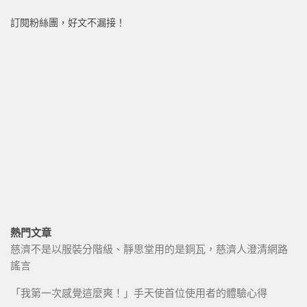
訂閱粉絲團，好文不漏接！
熱門文章
慈濟不是以服裝分階級、靜思堂用的是銅瓦，慈濟人澄清網路
謠言
「我第一次感覺這麼爽！」手天使首位使用者的體驗心得