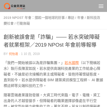
Skip to content
2019 NPOST 年會：撐起一個地球的好事
/
專訪
/
年會
/
新科技改
變社會
/
行動無礙
創新被誤會是「詐騙」—— 若水突破障礙
者就業框架／2019 NPOst 年會前導報導
BY
何怡君
·
1 10 月, 2019
「我們一開始被誤以為是詐騙集團，」
若水國際
（以下簡稱若
水）執行長陳潔如說，若水提供高端科技產業的工作給身心障
礙者，不論是初次接觸的業主或障礙者，皆抱持著懷疑態度。
直到如今，若水提供障礙者 BIM 建築資訊模型工程師、 AI 數據
標註師等尖端科技的工作。
隨著雲端產業蓬勃發展，大資工時代來臨，電子、電機、資工
出身的人才越發搶手，但障礙者的職業選擇卻像處在平行空
間，被定型在勞力密集的工作，萬年不變。若水以創造障礙者