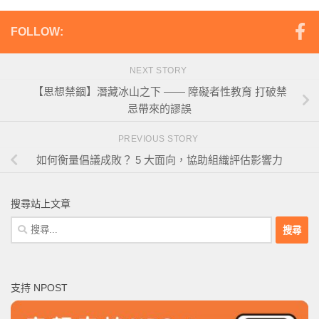
FOLLOW:
NEXT STORY
【思想禁錮】潛藏冰山之下 —— 障礙者性教育 打破禁
忌帶來的謬誤
PREVIOUS STORY
如何衡量倡議成敗？ 5 大面向，協助組織評估影響力
搜尋站上文章
搜
尋
關
鍵
支持 NPOST
字: