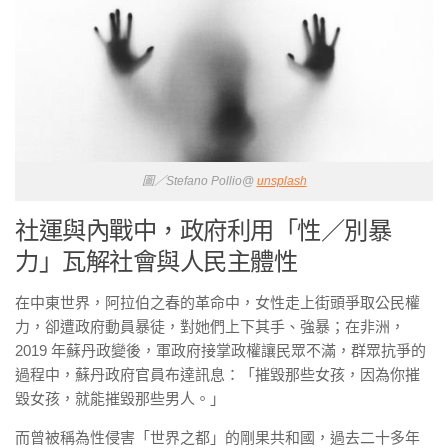
圖／Stefano Pollio@
unsplash
社運與內戰中，政府利用「性／別暴
力」瓦解社會與人民主體性
在中東世界，阿拉伯之春的革命中，女性走上街頭爭取公民權
力，卻遭政府動員暴徒，對她們上下其手、強暴；在非洲，
2019 年蘇丹政變後，軍政府接掌政權讓民眾不滿，群眾抗爭的
過程中，蘇丹政府官員布達訊息：「摧毀那些女孩，因為你摧
毀女孩，就能摧毀那些男人。」
而曾被稱為性侵害「世界之都」的剛果共和國，過去二十多年