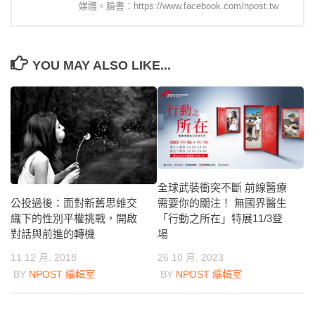
媒體。臉書：https://www.facebook.com/npost.tw
YOU MAY ALSO LIKE...
全球武裝衝突不斷 前線醫療
公投過後：面對新舊思維交
需要你的關注！ 無國界醫生
織下的性別平權挑戰，開啟
「行動之所在」特展11/3登
對話與前進的轉機
場
11 12 月, 2018
26 10 月, 2023
BY
NPOST 編輯室
BY
NPOST 編輯室