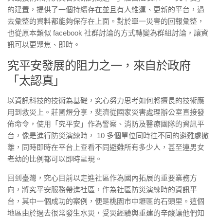
的建置，提供了一個持續存在並且有人維運、更新的平台，過
去彙整的資料都能夠保存在上面。對於單一災害的回報彙整，
也從原本類似 facebook 社群討論的方式轉變為群組討論，讓資
訊可以更聚焦、即時。
究平安發展的阻力之一，來自於政府
「太認真」
以資訊科技的技術為基礎，究心努力思考如何將擅長的技術應
用到救災上。莊國煜分享，斐濟從國家災害處理辦公室直接發
佈命令，使用「究平安」作為警察、消防及醫療團隊的資訊平
台，像是進行防災演練時， 10 多個單位同時往不同的避難處撤
離，同時即時在平台上查看不同避難所有多少人，甚至連男女
老幼的比例都可以即時呈現。
回到臺灣，究心目前以走進社區作為國內拓展的重要業務方
向，將究平安服務帶進社區，作為社區防災演練時的資訊平
台，其中一個成功的案例，便是桃園市中壢區的石頭里。這個
地區由於過去很常發生水災，受災經驗與重建的辛酸讓他們知