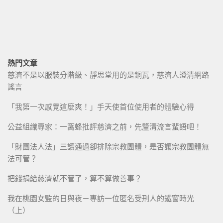
熱門文章
慈濟不是以服裝分階級、靜思堂用的是銅瓦，慈濟人澄清網路
謠言
「我第一次感覺這麼爽！」手天使首位使用者的體驗心得
公益組織專家：一窩蜂批評慈濟之前，先釐清流言蜚語吧！
「財團法人法」三讀通過卻排除宗教團體，是否讓宗教團體無
法可管？
把錢捐給慈濟就不管了，算不算做善事？
我在桃園女監的日與夜－專訪一位匿名受刑人的鐵窗時光
（上）