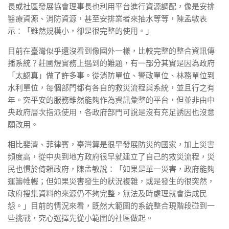
長或社區發展協會理事長也利用平台進行資源調配，像是安排
醫療資源、消防資源，甚至安排業者來抽水等等，陳孟敏表
示：「雖然規模小，卻是很完整的使用。」
目前在臺灣似乎還沒看到像國外一樣，比較完整的整合資訊傳
播系統？莊國煜實務上遇到的難題，有一部分其實是因為政府
「太認真」做了許多事。從消防單位、警政單位、林務單位到
水利單位，每個部門都有各自的救災流程與系統，並且行之有
年。究平安的服務雖然能夠作為資訊彙整的平台，但並非由中
央政府層次指派使用，各政府部門可說是沒有充足誘因也沒意
願改用。
相比斐濟、菲律賓，臺灣算是很早發展防災的國家，加上災害
頻度高，從中央到地方政府很早就建立了自己的救災流程，災
民也慣於倚賴政府，陳孟敏說：「如果是單一災害，政府能夠
運籌帷幄；但如果災害發生的狀況複雜，或是發生的很突然，
政府搜集資料的來源仍不夠完整，無法及時處理就會造成民
怨。」目前的情況來看，既然大範圍的系統整合現階段碰到一
些挑戰，究心選擇先從小範圍的社區做起。