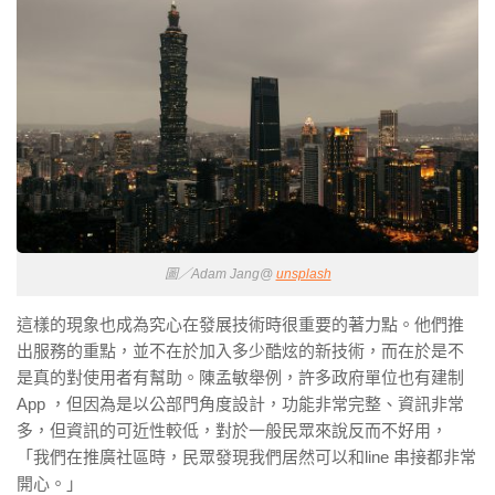
圖／Adam Jang@
unsplash
這樣的現象也成為究心在發展技術時很重要的著力點。他們推
出服務的重點，並不在於加入多少酷炫的新技術，而在於是不
是真的對使用者有幫助。陳孟敏舉例，許多政府單位也有建制
App ，但因為是以公部門角度設計，功能非常完整、資訊非常
多，但資訊的可近性較低，對於一般民眾來說反而不好用，
「我們在推廣社區時，民眾發現我們居然可以和line 串接都非常
開心。」