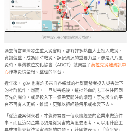
「究平安」APP動態的防災地圖。
過去每當臺灣發生重大災害時，都有許多熱血人士投入救災、
資訊彙整，成為即時救災、調配資源的重要力量。像是八八風
災時，臺灣數位文化協會（ADCT）就架設了
莫拉克災難資訊中
心
作為災情彙報、整理的平台。
近年來， g0v 也有許多來自各領域的社群開發者投入災害當下
的社群協作。然而，一旦災害過後，這批熱血的志工往往回到
原先的崗位，或是投入下一個需要關注的議題，原先設立的平
台不再有人更新、維護，更難以把經驗傳承或複製下去。
「從這些案例來看，才覺得需要一個永續經營的企業來做這件
事。而且這間企業必須是從災害的角度去思考，可以用什麼工
具或技術來解決災害資訊的問題。」莊國煜表示，「究平安」