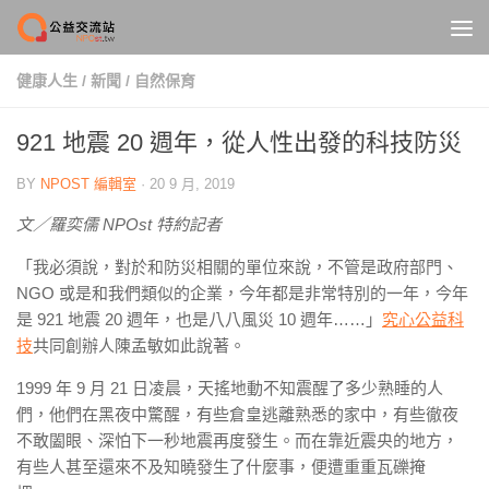
Skip to content
健康人生
/
新聞
/
自然保育
921 地震 20 週年，從人性出發的科技防災
BY
NPOST 編輯室
·
20 9 月, 2019
文／羅奕儒 NPOst 特約記者
「我必須說，對於和防災相關的單位來說，不管是政府部門、
NGO 或是和我們類似的企業，今年都是非常特別的一年，今年
是 921 地震 20 週年，也是八八風災 10 週年……」
究心公益科
技
共同創辦人陳孟敏如此說著。
1999 年 9 月 21 日凌晨，天搖地動不知震醒了多少熟睡的人
們，他們在黑夜中驚醒，有些倉皇逃離熟悉的家中，有些徹夜
不敢闔眼、深怕下一秒地震再度發生。而在靠近震央的地方，
有些人甚至還來不及知曉發生了什麼事，便遭重重瓦礫掩