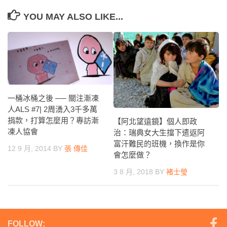
YOU MAY ALSO LIKE...
一桶冰桶之後 ── 關注漸凍
人ALS #7| 2周湧入3千多萬
捐款，打算怎麼用？專訪漸
【阿北望遠鏡】個人即政
凍人協會
治：瑞典女大生擋下遣返阿
富汗難民的班機，換作是你
12 9 月, 2014
BY
張 傳佳
會怎麼做？
3 8 月, 2018
BY
褚士瑩
FOLLOW: