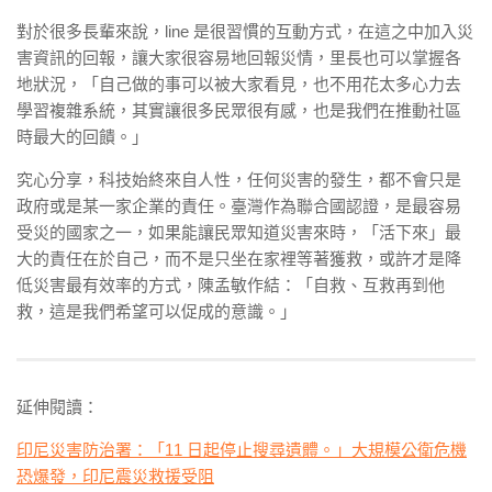
對於很多長輩來說，line 是很習慣的互動方式，在這之中加入災
害資訊的回報，讓大家很容易地回報災情，里長也可以掌握各
地狀況，「自己做的事可以被大家看見，也不用花太多心力去
學習複雜系統，其實讓很多民眾很有感，也是我們在推動社區
時最大的回饋。」
究心分享，科技始終來自人性，任何災害的發生，都不會只是
政府或是某一家企業的責任。臺灣作為聯合國認證，是最容易
受災的國家之一，如果能讓民眾知道災害來時，「活下來」最
大的責任在於自己，而不是只坐在家裡等著獲救，或許才是降
低災害最有效率的方式，陳孟敏作結：「自救、互救再到他
救，這是我們希望可以促成的意識。」
延伸閱讀：
印尼災害防治署：「11 日起停止搜尋遺體。」大規模公衛危機
恐爆發，印尼震災救援受阻