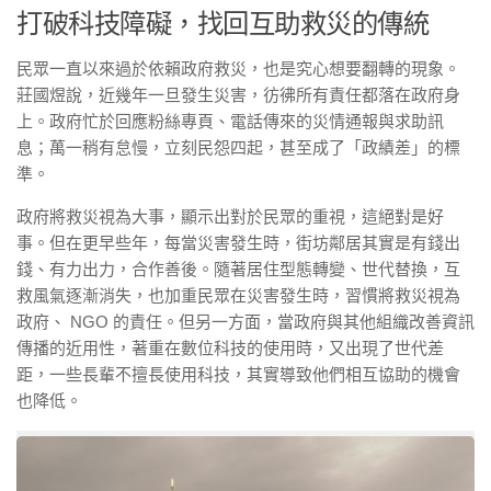
打破科技障礙，找回互助救災的傳統
民眾一直以來過於依賴政府救災，也是究心想要翻轉的現象。
莊國煜說，近幾年一旦發生災害，彷彿所有責任都落在政府身
上。政府忙於回應粉絲專頁、電話傳來的災情通報與求助訊
息；萬一稍有怠慢，立刻民怨四起，甚至成了「政績差」的標
準。
政府將救災視為大事，顯示出對於民眾的重視，這絕對是好
事。但在更早些年，每當災害發生時，街坊鄰居其實是有錢出
錢、有力出力，合作善後。隨著居住型態轉變、世代替換，互
救風氣逐漸消失，也加重民眾在災害發生時，習慣將救災視為
政府、 NGO 的責任。但另一方面，當政府與其他組織改善資訊
傳播的近用性，著重在數位科技的使用時，又出現了世代差
距，一些長輩不擅長使用科技，其實導致他們相互協助的機會
也降低。