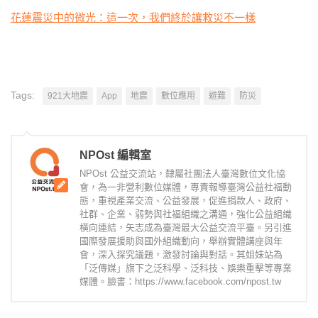
花蓮震災中的微光：這一次，我們終於讓救災不一樣
Tags:
921大地震
App
地震
數位應用
避難
防災
NPOst 編輯室
NPOst 公益交流站，隸屬社團法人臺灣數位文化協
會，為一非營利數位媒體，專責報導臺灣公益社福動
態，重視產業交流、公益發展，促進捐款人、政府、
社群、企業、弱勢與社福組織之溝通，強化公益組織
橫向連結，矢志成為臺灣最大公益交流平臺。另引進
國際發展援助與國外組織動向，舉辦實體講座與年
會，深入探究議題，激發討論與對話。其姐妹站為
「泛傳媒」旗下之泛科學、泛科技、娛樂重擊等專業
媒體。臉書：https://www.facebook.com/npost.tw