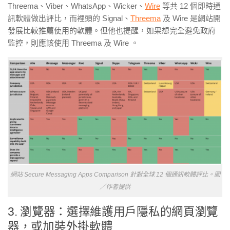
Threema
、
Viber
、
WhatsApp
、
Wicker
、
Wire
等
共
12
個即時通
訊軟體做出評比，而裡頭的
Signal
、
Threema
及
Wire
是網站開
發展比較推薦使用的軟體。但他也提醒，如果想完全避免政府
監控，則應該使用
Threema
及
Wire
。
網站
Secure Messaging Apps Comparison 針對全球 12 個通訊軟體評比。
圖
／作者提供
3. 瀏覽器：選擇維護用戶隱私的網頁瀏覽
器，或加裝外掛軟體