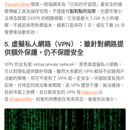
Tresorit Send
便是一款強調其為「已知的宇宙間」最安全的檔
案傳輸工具及儲存空間，不僅提供
點對點的加密
，也遵守瑞士
法律及歐盟
GDPR
的相關規範。它支援最大
5 GB
大小的檔
案，不過若使用免費版本，檔案只能保存
7
天，或在下載
10
次
後便會自動失效。
5. 虛擬私人網路（VPN）：雖針對網路提
供額外保護，仍不保證安全
VPN
的全名是
virtual private network
，
意思是虛擬私人網路，
可以對隱私提供額外保護。雖然大多數的
VPN
都採不記錄用戶
活動的策略，但可不是有了
VPN
就一定安全。中國就曾有用戶
反映，在特定的政治集會期間，其
VPN
遭受干擾、無法連接。
目前市面上免費、且比較安全的
VPN
有
hide.me
以
及
ProtonVPN
，前者的供應商在馬來西亞，後者則在瑞士。