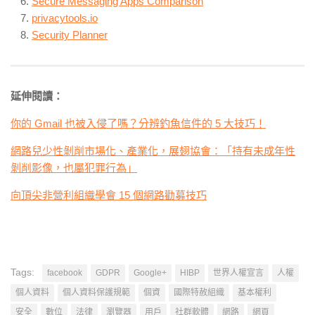
Secure Messaging Apps Comparison
privacytools.io
Security Planner
延伸閱讀：
你的 Gmail 也被入侵了嗎？分辨釣魚信件的 5 大技巧！
網路兒少性剝削市場化、產業化，展翅協會：「持有未成年性
剝削影像，也屬犯罪行為」
向頂尖非營利組織學會 15 個網路勸募技巧
Tags:
facebook
GDPR
Google+
HIBP
世界人權宣言
人權
個人資料
個人資料保護規範
個資
國際特赦組織
基本權利
安全
數位
法律
瀏覽器
用戶
社群軟體
網路
網頁