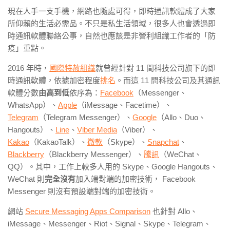
現在人手一支手機，網路也隨處可得，即時通訊軟體成了大家
所仰賴的生活必需品。不只是
私生活領域，很多人也會透過即
時通訊軟體聯絡公事，自然也應該是非營利組織工作者的「防
疫」重點。
2016
年時，
國際特赦組織
就曾經針對
11
間科技公司旗下的即
時通訊軟體，依據加密程度
排名
。而這
11
間科技公司及其通訊
軟體分數
由高到低
依序為：
Facebook
（
Messenger
、
WhatsApp
）、
Apple
（
iMessage
、
Facetime
）、
Telegram
（
Telegram Messenger
）、
Google
（
Allo
、
Duo
、
Hangouts
）、
Line
、
Viber Media
（
Viber
）、
Kakao
（
KakaoTalk
）、
微軟
（
Skype
）、
Snapchat
、
Blackberry
（
Blackberry Messenger
）、
騰訊
（
WeChat
、
QQ
）。其中，工作上較多人用的
Skype
、
Google Hangouts
、
WeChat 則
完全沒有
加入端對端的加密技術，
Facebook
Messenger
則沒有預設端對端的加密技術。
網站
Secure Messaging Apps Comparison
也針對
Allo
、
iMessage
、
Messenger
、
Riot
、
Signal
、
Skype
、
Telegram
、