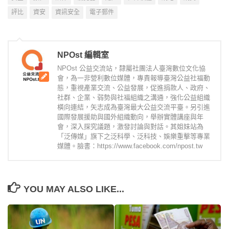
評比
資安
資訊安全
電子郵件
NPOst 編輯室
NPOst 公益交流站，隸屬社團法人臺灣數位文化協
會，為一非營利數位媒體，專責報導臺灣公益社福動
態，重視產業交流、公益發展，促進捐款人、政府、
社群、企業、弱勢與社福組織之溝通，強化公益組織
橫向連結，矢志成為臺灣最大公益交流平臺。另引進
國際發展援助與國外組織動向，舉辦實體講座與年
會，深入探究議題，激發討論與對話。其姐妹站為
「泛傳媒」旗下之泛科學、泛科技、娛樂重擊等專業
媒體。臉書：https://www.facebook.com/npost.tw
YOU MAY ALSO LIKE...