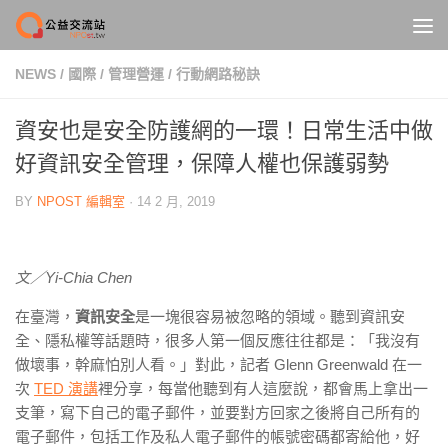
Skip to content
NEWS
/
國際
/
管理營運
/
行動網路秘訣
資安也是安全防護網的一環！日常生活中做
好資訊安全管理，保障人權也保護弱勢
BY
NPOST 編輯室
·
14 2 月, 2019
文／Yi-Chia Chen
在臺灣，
資訊安全
是一塊很容易被忽略的領域。聽到資訊安
全、隱私權等話題時，很多人第一個反應往往都是：「我沒有
做壞事，幹麻怕別人看。」對此，記者
Glenn Greenwald
在一
次
TED 演講
裡分享，每當他聽到有人這麼說，都會馬上拿出一
支筆，寫下自己的電子郵件，並要對方回家之後將自己所有的
電子郵件，包括工作及私人電子郵件的帳號密碼都寄給他，好