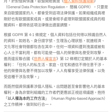
月，針對個資保護，歐盟開始實施《
個人資料保護規範
》
（
General Data Protection Regulation
，
簡稱
GDPR
），只要是
來自歐盟國家的人，都會受到這項法律保護。如果組織成員裡
剛好也有歐盟國家成員，或是會經手處理到歐盟國家成員的相
關資料，都得依這項法律做出適當調整。
根據
GDPR
第
4-1
條規定，個人資料包括任何得以辨識自然人
的資料，如姓名、身分證字號、生理及心理狀態，就連經濟、
文化等社會特徵都包含在其中。任何一項資料遭到洩漏或被有
心人士不當利用，都有可能使一個人的榮譽與名譽受到攻擊，
進而違反聯合國《
世界人權宣言
》第
12
條裡訂定關於人的基本
權利：「任何人的私生活、家庭、住宅和通信不得任意干涉，
他的榮譽與名譽不得加以攻擊。人人有權享受法律保護，以免
受這種干涉及攻擊。」
而既然個資保護牽涉個人隱私，出問題甚至會影響他人的基本
權利，身為非營利組織的工作者們更應該正視這項議題，抱持
「
以人權為本的工作方法
」（
Human Rights-based Approach
）
之工作精神，做到知行合一。