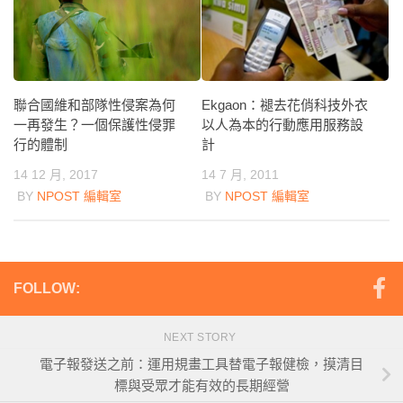
Ekgaon：褪去花俏科技外衣
聯合國維和部隊性侵案為何
以人為本的行動應用服務設
一再發生？一個保護性侵罪
計
行的體制
14 7 月, 2011
14 12 月, 2017
BY
NPOST 編輯室
BY
NPOST 編輯室
FOLLOW:
NEXT STORY
電子報發送之前：運用規畫工具替電子報健檢，摸清目
標與受眾才能有效的長期經營