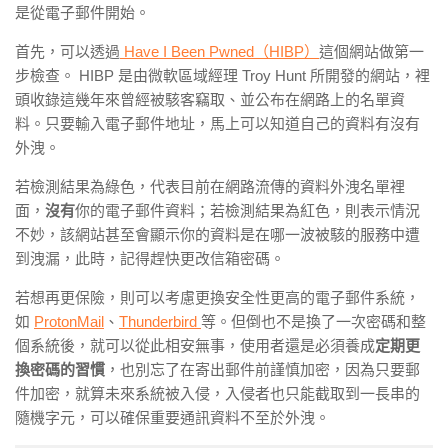
是從電子郵件開始。
首先，可以透過
Have I Been Pwned
（
HIBP）
這個網站做第一
步檢查。
HIBP
是由微軟區域經理
Troy Hunt
所開發的網站，裡
頭收錄這幾年來曾經被駭客竊取、並公布在網路上的名單資
料。只要輸入電子郵件地址，馬上可以知道自己的資料有沒有
外洩。
若檢測結果為綠色，代表目前在網路流傳的資料外洩名單裡
面，
沒有
你的電子郵件資料；若檢測結果為紅色，則表示情況
不妙，該網站
甚至會顯示你的資料是在哪一波被駭的服務中遭
到洩漏，此時，記得趕快更改信箱密碼。
若想再更保險，則可以考慮更換安全性更高的電子郵件系統，
如
ProtonMail
、
Thunderbird
等。但倒也不是換了一次密碼和整
個系統後，就可以從此相安無事，使用者還是必須養成
定期更
換密碼的習慣
，也別忘了在寄出郵件前謹慎加密，因為只要郵
件加密，就算未來系統被入侵，入侵者也只能截取到一長串的
隨機字元，可以確保重要通訊資料不至於外洩。