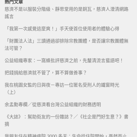
熱門文章
慈濟不是以服裝分階級、靜思堂用的是銅瓦，慈濟人澄清網路
謠言
「我第一次感覺這麼爽！」手天使首位使用者的體驗心得
「財團法人法」三讀通過卻排除宗教團體，是否讓宗教團體無
法可管？
公益組織專家：一窩蜂批評慈濟之前，先釐清流言蜚語吧！
把錢捐給慈濟就不管了，算不算做善事？
我在桃園女監的日與夜－專訪一位匿名受刑人的鐵窗時光
（上）
余孟勳專欄／從慈濟看台灣公益組織的財務透明
《大誌》：幫助街友的一份雜誌？／《社企是門好生意？》書
摘
我朋友住在精神病院 3000 多天：生命從住院開始，戞然而止