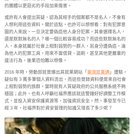
的團體以更惡劣的手段加乘傷害。
或許有人會提出質疑，認為其經手的個案都不是名人，不會有
人想利用這些資料。關於這點，也許可以想想看：對有犯罪意
圖的人來說，一旦決定要偽造他人身分犯案，其會選擇名人，
還是默默無名的人？哪一個比較容易成功？而這些默默無名的
人，本身就屬於社會上相對弱勢的一群人，若身分遭偽造，淪
為他人的犯罪工具，用來不當借貸、盜刷，甚至其他更嚴重的
違法行為，後果恐怕難以想像。
2016
年時，勞動部就曾爆出其就業網站「
臺灣就業通
」遭駭，
疑似有 3 萬多筆個人資料流出，而這些登錄資料便是來自社會
上相對弱勢的族群。當時就有人質疑政府的公共服務系統不夠
穩固；此外，也有人呼籲社福界應該就這警鐘好好調整工作模
式，並投入資安保護資源等，加強資訊安全。然，事發至今已
經 3 年，社福界對於資安管理的知識又增長了多少呢？