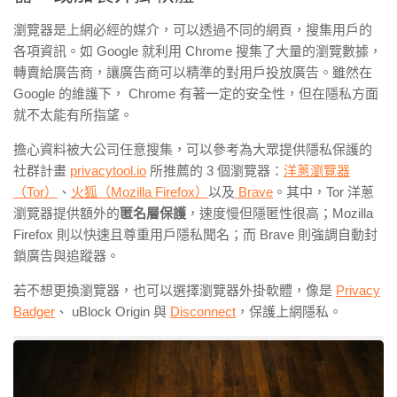
瀏覽器是上網必經的媒介，可以透過不同的網頁，搜集用戶的
各項資訊。如
Google
就利用
Chrome
搜集了大量的瀏覽數據，
轉賣給廣告商，讓廣告商可以精準的對用戶投放廣告。雖然在
Google
的維護下，
Chrome
有著一定的安全性，但在隱私方面
就不太能有所指望。
擔心資料被大公司任意搜集，可以參考為大眾提供隱私保護的
社群計畫
privacytool.io
所推薦的 3 個瀏覽器：
洋蔥瀏覽器
（Tor）
、
火狐（Mozilla Firefox）
以及
Brave
。其中，
Tor
洋蔥
瀏覽器提供額外的
匿名層保護
，速度慢但隱匿性很高；
Mozilla
Firefox
則以快速且尊重用戶隱私聞名；而
Brave
則強調自動封
鎖廣告與追蹤器。
若不想更換瀏覽器，也可以選擇瀏覽器外掛軟體，像是
Privacy
Badger
、
uBlock Origin
與
Disconnect
，保護上網隱私。