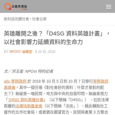
Skip to content
新科技改變社會
/
社會企業
英雄離開之後？「D4SG 資料英雄計畫」，
以社會影響力延續資料的生命力
BY
NPOST 編輯室
·
9 10 月, 2018
文／洪玉盈 NPOst 特約記者
g0v 零時政府
於 2018 年 10 月 5 日到 10 月 7 日舉行
零時政府
高峰會
，其中一個分場《對社會好的資料：什麼才是對的配
方？》無疑是一場民間、地方與中央的自我叩問。無論是借力
「
D4SG 資料英雄計畫
」（以下簡稱「D4SG」） 、拉近法律
距離的
法律扶助基金會
（以下簡稱「法扶」）、藉此輔助社工
運作的北市社會局，或者猶在觀望官方、民間與產業 3 方整合