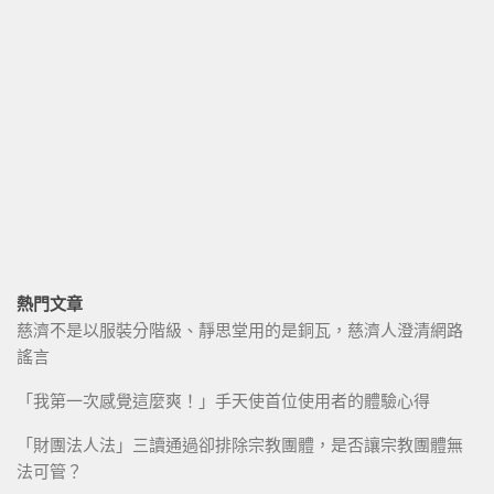
熱門文章
慈濟不是以服裝分階級、靜思堂用的是銅瓦，慈濟人澄清網路
謠言
「我第一次感覺這麼爽！」手天使首位使用者的體驗心得
「財團法人法」三讀通過卻排除宗教團體，是否讓宗教團體無
法可管？