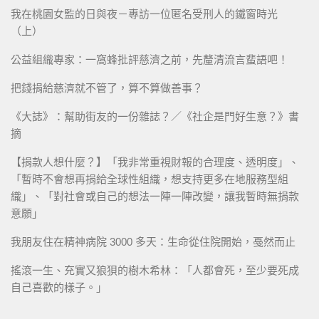
我在桃園女監的日與夜－專訪一位匿名受刑人的鐵窗時光
（上）
公益組織專家：一窩蜂批評慈濟之前，先釐清流言蜚語吧！
把錢捐給慈濟就不管了，算不算做善事？
《大誌》：幫助街友的一份雜誌？／《社企是門好生意？》書
摘
【捐款人想什麼？】「我非常重視財報的合理度、透明度」、
「暫時不會想再捐給全球性組織，想支持更多在地服務型組
織」、「對社會或自己的想法一陣一陣改變，讓我暫時無捐款
意願」
我朋友住在精神病院 3000 多天：生命從住院開始，戞然而止
搖滾一生、充實又狼狽的樹木希林：「人都會死，至少要死成
自己喜歡的樣子。」