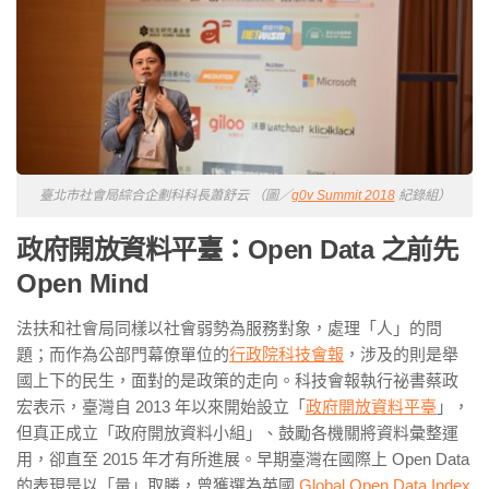
臺北市社會局綜合企劃科科長蕭舒云 （圖／
g0v Summit 2018
紀錄組）
政府開放資料平臺：Open Data 之前先
Open Mind
法扶和社會局同樣以社會弱勢為服務對象，處理「人」的問
題；而作為公部門幕僚單位的
行政院科技會報
，涉及的則是舉
國上下的民生，面對的是政策的走向。科技會報執行祕書蔡政
宏表示，臺灣自 2013 年以來開始設立「
政府開放資料平臺
」，
但真正成立「政府開放資料小組」、鼓勵各機關將資料彙整運
用，卻直至 2015 年才有所進展。早期臺灣在國際上 Open Data
的表現是以「量」取勝，曾獲選為英國
Global Open Data Index