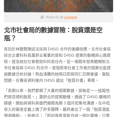
圖／Kevin Ku @
unsplash
北市社會局的數據冒險：脫貧還是空
瓶？
有別於林聰賢陳述法扶與 D4SG 合作的後續效應，北市社會局
綜合企畫科科長蕭舒云著重的是和 D4SG 提案的動機與心路歷
程。提及她在社會救助科科長任內，從一場期末發表聽聞新北
市社會局與 D4SG 的合作，發現原來社會工作者的個案也能透
過數據分析討論！熱血沸騰的她隔日即與同仁召開會議、盤點
問題，在備妥資料後向 D4SG 遞出「脫貧計畫」專案。
「長期以來，我們累積了大量的個案數據，卻無從一一追蹤他
們是否順利脫貧。」蕭舒云的提案動機，通過了 D4SG 嚴格的
篩選，開始與資料英雄們展開為期 3 個月密集地溝通，在中低
收入的審查定義上做了許多闡釋，最終產出了一個「脫貧潛能
預測模組」。她表示：「起初我希望能作成一個計算機，只要