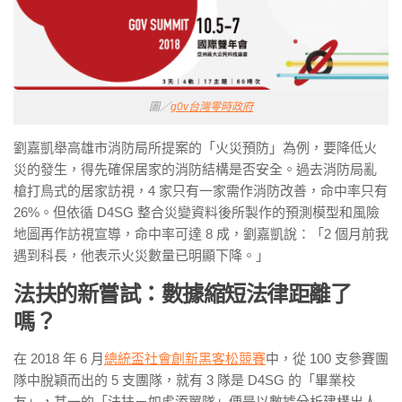
圖／
g0v台灣零時政府
劉嘉凱舉高雄市消防局所提案的「火災預防」為例，要降低火
災的發生，得先確保居家的消防結構是否安全。過去消防局亂
槍打鳥式的居家訪視，4 家只有一家需作消防改善，命中率只有
26%。但依循 D4SG 整合災變資料後所製作的預測模型和風險
地圖再作訪視宣導，命中率可達 8 成，劉嘉凱說：「2 個月前我
遇到科長，他表示火災數量已明顯下降。」
法扶的新嘗試：數據縮短法律距離了
嗎？
在 2018 年 6 月
總統盃社會創新黑客松競賽
中，從 100 支參賽團
隊中脫穎而出的 5 支團隊，就有 3 隊是 D4SG 的「畢業校
友」，其一的「法扶－如虎添翼隊」便是以數據分析建構出人