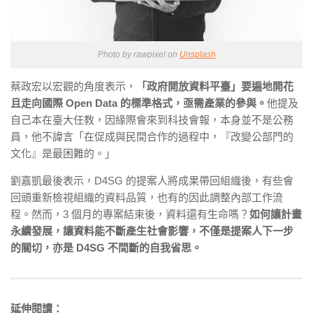
Photo by rawpixel on
Unsplash
蔡政宏以宏觀的角度表示，
「政府開放資料平臺」要遍地開花
且走向國際 Open Data 的標準格式，亟需產業的參與。
他提及
自己本在臺大任教，因緣際會來到科技會報，本身並不是公務
員，他不諱言「在促成與民間合作的過程中，『改變公部門的
文化』是最困難的。」
劉嘉凱最後表示，D4SG 的提案人將成果帶回組織後，有些會
回頭重新檢視組織的資料品質，也有的因此調整內部工作流
程。然而，3 個月的專案結束後，資料還有生命嗎？
如何讓計畫
永續發展，讓資料能不斷產生社會影響，不僅是提案人下一步
的關切，亦是 D4SG 不間斷的自我省思。
延伸閱讀：