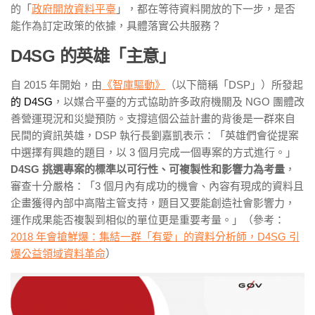
的「
政府開放資料平臺
」，都在等待資料開放的下一步，是否
能作為訂定政策的依據，具體落實公共服務？
D4SG 的英雄「主意」
自 2015 年開始，由
《智庫驅動》
（以下簡稱「DSP」）所發起
的 D4SG
，以媒合平臺的方式協助許多政府機關及 NGO 團體改
善營運現況和災變預防。支撐這個公益計畫的背後是一群來自
民間的資訊英雄，DSP 執行長劉嘉凱表示：「英雄們會從提案
中選擇有興趣的題目，以 3 個月完成一個專案的方式進行。」
D4SG 挑選專案的標準以可行性、可複製性和影響力為考量
，
審查十分嚴格：「3 個月內有成功的機會、內容有現成的資料且
企畫獲得內部中高階主管支持，題目又要能創造社會影響力，
運作成果能否複製到相似的單位更是重要考量。」（參考：
2018 年會搶鮮爆：集結一群「有愛」的資料分析師，D4SG 引
爆公益領域資料革命
）