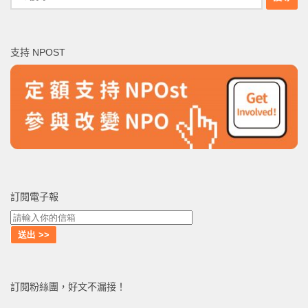
尋
關
鍵
支持 NPOST
字:
訂閱電子報
訂閱粉絲團，好文不漏接！