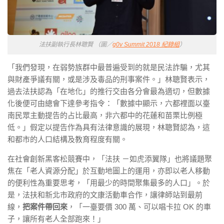
法扶副執行長林聰賢 （圖／
g0v Summit 2018 紀錄組
）
「我們發現，在弱勢族群中最普遍受到的就是民法詐騙，尤其
與財產爭議有關，或是涉及毒品的刑事案件。」林聰賢表示，
過去法扶認為「在地化」的推行交由各分會最為適切，但數據
化後便可由總會下達參考指令：「數據中顯示，六都裡面以臺
南民眾主動提告的占比最高，非六都中的花蓮和苗栗比例極
低。」假定以提告作為具有法律意識的展現，林聰賢認為，這
和都市的人口結構及教育程度有關。
在社會創新黑客松競賽中，「法扶 －如虎添翼隊」也將議題聚
焦在「老人資源分配」於互動地圖上的運用，亦即以老人移動
的便利性為重要思考，「用最少的時間聚集最多的人口」。於
是，法扶和新北市政府的文康活動車合作，讓律師站到最前
線，
把案件帶回來
，「一臺要價 300 萬、可以唱卡拉 OK 的車
子，讓所有老人全部跑來！」