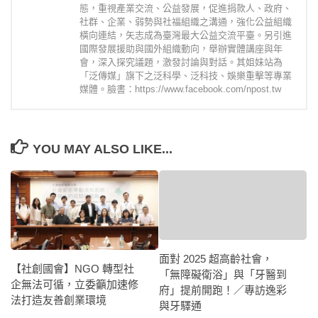
態，重視產業交流、公益發展，促進捐款人、政府、
社群、企業、弱勢與社福組織之溝通，強化公益組織
橫向連結，矢志成為臺灣最大公益交流平臺。另引進
國際發展援助與國外組織動向，舉辦實體講座與年
會，深入探究議題，激發討論與對話。其姐妹站為
「泛傳媒」旗下之泛科學、泛科技、娛樂重擊等專業
媒體。臉書：https://www.facebook.com/npost.tw
YOU MAY ALSO LIKE...
面對 2025 超高齡社會，
【社創國會】NGO 轉型社
「無障礙衛浴」與「牙醫到
企無法可循，立委籲加速修
府」提前開跑！／專訪逸彩
法打造友善創業環境
與牙驛通