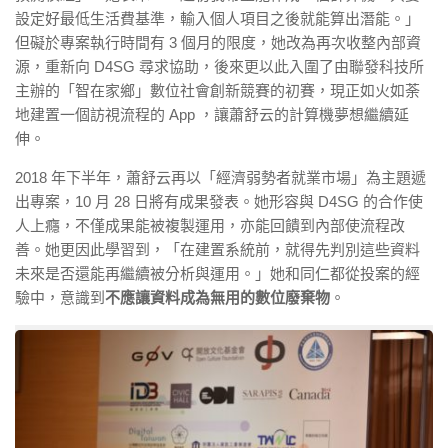
設定好最低生活費基準，輸入個人項目之後就能算出潛能。」
但礙於專案執行時間有 3 個月的限度，她改為再次收整內部資
源，重新向 D4SG 尋求協助，後來更以此入圍了由聯發科技所
主辦的「智在家鄉」數位社會創新競賽的初賽，現正如火如荼
地建置一個訪視流程的 App ，讓蕭舒云的計算機夢想繼續延
伸。
2018 年下半年，蕭舒云再以「經濟弱勢者就業市場」為主題遞
出專案，10 月 28 日將有成果發表。她形容與 D4SG 的合作使
人上癮，不僅成果能被複製運用，亦能回饋到內部使流程改
善。她更因此學習到，「在建置系統前，就得先判別這些資料
未來是否還能再繼續被分析與運用。」她和同仁都從投案的經
驗中，意識到
不應讓資料成為無用的數位廢棄物
。