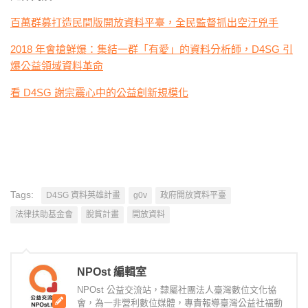
百萬群募打造民間版開放資料平臺，全民監督抓出空汙兇手
2018 年會搶鮮爆：集結一群「有愛」的資料分析師，D4SG 引
爆公益領域資料革命
看 D4SG 謝宗震心中的公益創新規模化
Tags:
D4SG 資料英雄計畫
g0v
政府開放資料平臺
法律扶助基金會
脫貧計畫
開放資料
NPOst 編輯室
NPOst 公益交流站，隸屬社團法人臺灣數位文化協
會，為一非營利數位媒體，專責報導臺灣公益社福動