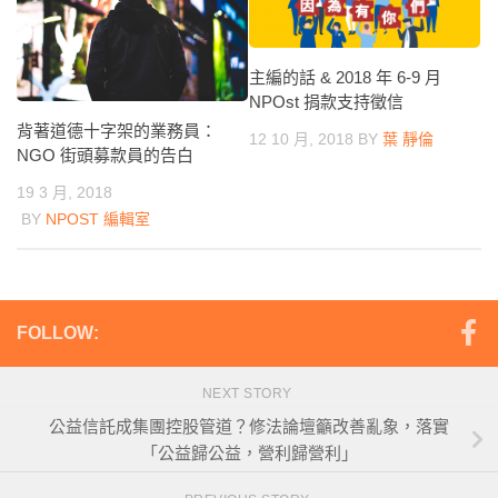
主編的話 & 2018 年 6-9 月
NPOst 捐款支持徵信
背著道德十字架的業務員：
12 10 月, 2018
BY
葉 靜倫
NGO 街頭募款員的告白
19 3 月, 2018
BY
NPOST 編輯室
FOLLOW:
NEXT STORY
公益信託成集團控股管道？修法論壇籲改善亂象，落實
「公益歸公益，營利歸營利」