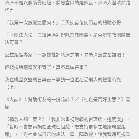
慈濟不是以服裝分階級、靜思堂用的是銅瓦，慈濟人澄清網路
謠言
「我第一次感覺這麼爽！」手天使首位使用者的體驗心得
「財團法人法」三讀通過卻排除宗教團體，是否讓宗教團體無
法可管？
公益組織專家：一窩蜂批評慈濟之前，先釐清流言蜚語吧！
把錢捐給慈濟就不管了，算不算做善事？
我在桃園女監的日與夜－專訪一位匿名受刑人的鐵窗時光
（上）
《大誌》：幫助街友的一份雜誌？／《社企是門好生意？》書
摘
【捐款人想什麼？】「我非常重視財報的合理度、透明度」、
「暫時不會想再捐給全球性組織，想支持更多在地服務型組
織」、「對社會或自己的想法一陣一陣改變，讓我暫時無捐款