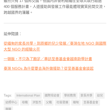
雖然只有 17 個邦交國，但國內非營利組織在全球共執行超過
400 個服務計畫，人道援助與發展工作最能體現實質民間交流，
跨越國界的藩籬。
延伸閱讀：
從緬甸的家長共學，到原鄉的兒少發展／臺灣在地 NGO 與國際
大型 NGO 的經驗火花
一頓飯，不只為了飽足／專訪至善基金會越南助學計畫
臺灣 NGOs 為什麼要去海外做援助？從至善基金會談起
Tags:
International Plan
國際培幼會
學前教育
家長共學
幼兒
幼照中心
母職
洪智杰
父職
社區發展
緬甸
至善基金會
親職