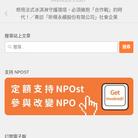
PREVIOUS STORY
想用法式冰淇淋守護環境，必須擁抱「合作戰」的時
代！／專訪「昕樸永續股份有限公司」社會企業
搜尋站上文章
搜
尋
關
鍵
支持 NPOST
字:
訂閱電子報