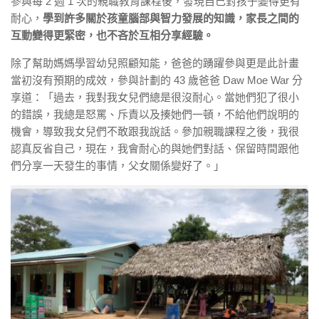
參與每 2 週 1 次的親職教育課程後，發現自己對孩子變得更有
耐心，
學到許多關於孩童腦部與智力發展的知識，家長之間的
互動變得更緊密，也不吝於互相分享經驗。
除了幫助媽媽學習幼兒照顧知能，爸爸的踴躍參與更是此計畫
當初沒有預期的成效，參與計劃的 43 歲爸爸 Daw Moe War 分
享道：「過去，我對我女兒們總是很沒耐心。當她們犯了很小
的錯誤，我總是怒罵、斥責以及揍她們一頓，不給他們說明的
機會，導致我女兒們不敢跟我說話。參加親職課程之後，我很
認真反省自己，現在，我會耐心的與她們對話、保留時間跟他
們分享一天發生的事情，父女關係變好了。」