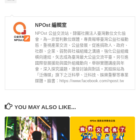
NPOst 編輯室
NPOst 公益交流站，隸屬社團法人臺灣數位文化協
會，為一非營利數位媒體，專責報導臺灣公益社福動
態，重視產業交流、公益發展，促進捐款人、政府、
社群、企業、弱勢與社福組織之溝通，強化公益組織
橫向連結，矢志成為臺灣最大公益交流平臺。另引進
國際發展援助與國外組織動向，舉辦實體講座與年
會，深入探究議題，激發討論與對話。其姐妹站為
「泛傳媒」旗下之泛科學、泛科技、娛樂重擊等專業
媒體。臉書：https://www.facebook.com/npost.tw
YOU MAY ALSO LIKE...