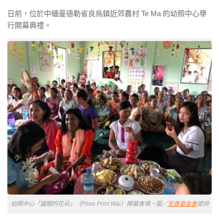
日前，位於中緬曼德勒省良烏鎮近郊農村 Te Ma 的幼照中心舉
行開幕典禮。
幼照中心「盛開的花朵」（Phoo Print Wai）開幕會場。圖／
至善基金會
提供