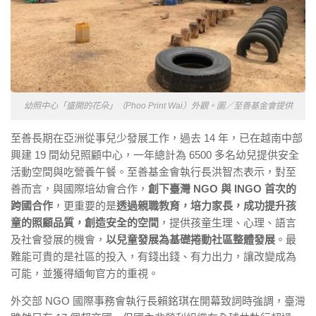
幼照中心「盛開的花朵」（Phoo Print Wai）外觀。圖／至善基金會提供
至善長期在亞洲從事兒少發展工作，過去 14 年，已在越南中部
興建 19 間幼兒照顧中心，一年總計為 6500 多名幼兒提供安全
活動空間與吃營養午餐。至善基金會執行長洪智杰表示，對至
善而言，與國際培幼會合作，
創下臺灣 NGO 與 INGO 首次的
跨國合作
，更重要的是
透過親職教育，培力家長，成功提升孩
童的照顧品質，創造安全的空間
，提供孩童生理、心理、語言
及社會發展的機會，
以兒童發展為基礎捲動社區整體發展
。最
難能可貴的是社區的投入，有錢出錢、有力出力，讓改變成為
可能，並獲得緬甸官方的重視。
外交部 NGO 國際事務會執行長賴銘琪在開幕致詞時強調，臺灣