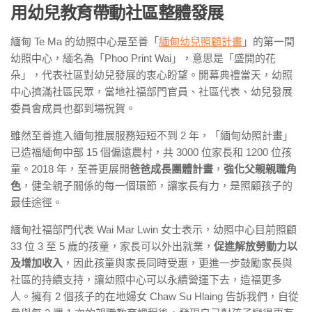
用幼兒教育帶動社區整體發展
緬甸 Te Ma 的幼照中心是至善「
緬甸幼兒照顧計畫
」的第一間
幼照中心，緬名為「Phoo Print Wai」，意思是「盛開的花
朵」，代表社區對幼兒發展的衷心盼望。開幕典禮當天，幼照
中心擠滿社區民眾，當地社福部門官員、社區代表、幼兒發展
委員會成員也都到場祝賀。
雖然至善進入緬甸推展服務短短不到 2 年，「緬甸幼照計畫」
已造福緬甸中部 15 個偏遠農村，共 3000 位家長和 1200 位孩
童。2018 年，至善更展開
爸爸成長團體計畫
，
強化父親親職角
色
，健全親子關係的每一個環節，讓家長有力，是照顧孩子的
最佳途徑。
緬甸社福部門代表 Wai Mar Lwin 女士表示，幼照中心目前照顧
33 位 3 至 5 歲的孩童，家長可以外出就業，
促進解放勞動力以
及增加收入
，因此孩童與家長同時受惠，更進一步鼓勵家長與
社區的持續支持，讓幼照中心可以永續營運下去，造福更多
人。擁有 2 個孩子的在地婦女 Chaw Su Hlaing 告訴我們，自從