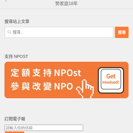
勢家庭18年
搜尋站上文章
搜
尋
關
鍵
支持 NPOST
字:
訂閱電子報