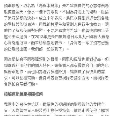
顏翠珍說，取名為「鳥與水舞集」是希望團員們的心志像飛鳥
般擁抱藍天，像水一樣不受限制，不因為身體上的殘缺，阻擋
了追尋夢想的決心。成立十年多來，鳥與水舞集巡迴台灣各地
的學校與監獄表演，用舞蹈替學生和受刑人進行生命教育，讓
他們了解即使面對困難，不要輕易放棄希望。也曾連續四年受
邀至美國巡演，在2013年更是四度蟬聯日本北九州洋舞大賽身
心障礙組冠軍，顏翠珍驕傲地表示，「身障者一輩子沒有想過
的搭飛機出國，我們都一起做到了」。
因為是結合不同殘障類別的舞團，困難和風險也相對提高，但
顏翠珍利用他們的個人特色，讓每個人都有最適合自己的角色
與舞蹈動作，而也因為混合多種障別，讓團員了解彼此的需
求，可以互相幫助，像身障者會替視障者指引方向，而視障者
會幫忙身障者行動。
接觸運動跳脫視障框架
舞團中的台柱林信廷，遺傳性的視網膜病變導致他的雙眼全
盲，因為曾在盲人服裝秀上擔任模特兒，透過走秀使他了解到