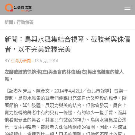
Skip to content
新聞
/
行動無礙
新聞：鳥與水舞集結合視障、截肢者與侏儒
者，以不完美詮釋完美
BY
生命力新聞
·
13 5 月, 2014
左腳截肢的徐婉琪(左)與全盲的林信廷(右)舞出高難度的雙人
舞。
【記者柯芳辰、陳彥文，2014年4月2日／台北市報導】音樂一
響起，鳥與水舞集的舞者們便踩出充滿自信又堅毅的舞步，隨
著節拍，延伸肢體，展現力與美的結合，但你會發現，舞台上
賣力旋轉的舞者中有的只有一條腿，有的缺少一隻手臂，而其
他看似健全的舞者，其實只有微弱的視力。鳥與水舞集是台灣
第一支由視障者、截肢者與侏儒所組成的舞團，因此，在練舞
的過程中，會遇到比一般人更多的困難，但他們不因此放棄，