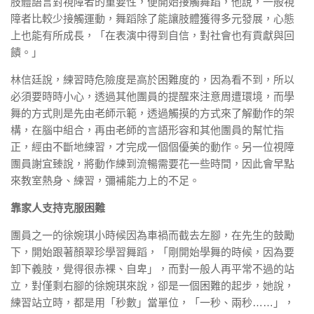
肢體語言對視障者的重要性，便開始接觸舞蹈，他說，一般視
障者比較少接觸運動，舞蹈除了能讓肢體獲得多元發展，心態
上也能有所成長，「在表演中得到自信，對社會也有貢獻與回
饋。」
林信廷說，練習時危險度是高於困難度的，因為看不到，所以
必須要時時小心，透過其他團員的提醒來注意周遭環境，而學
舞的方式則是先由老師示範，透過觸摸的方式來了解動作的架
構，在腦中組合，再由老師的言語形容和其他團員的幫忙指
正，經由不斷地練習，才完成一個個優美的動作。另一位視障
團員謝宜臻說，將動作練到流暢需要花一些時間，因此會早點
來教室熱身、練習，彌補能力上的不足。
靠家人支持克服困難
團員之一的徐婉琪小時候因為車禍而截去左腳，在先生的鼓勵
下，開始跟著顏翠珍學習舞蹈，「剛開始學舞的時候，因為要
卸下義肢，覺得很赤裸、自卑」，而對一般人再平常不過的站
立，對僅剩右腳的徐婉琪來說，卻是一個困難的起步，她說，
練習站立時，都是用「秒數」當單位，「一秒、兩秒……」，