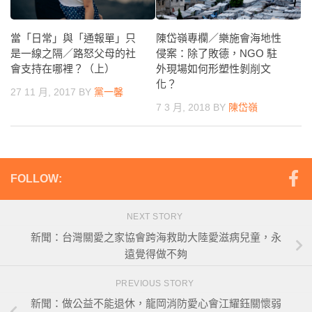
陳岱嶺專欄／樂施會海地性
當「日常」與「通報單」只
侵案：除了敗德，NGO 駐
是一線之隔／路怒父母的社
外現場如何形塑性剝削文
會支持在哪裡？（上）
化？
27 11 月, 2017
BY
黨一馨
7 3 月, 2018
BY
陳岱嶺
FOLLOW:
NEXT STORY
新聞：台灣關愛之家協會跨海救助大陸愛滋病兒童，永
遠覺得做不夠
PREVIOUS STORY
新聞：做公益不能退休，龍岡消防愛心會江耀鈺關懷弱