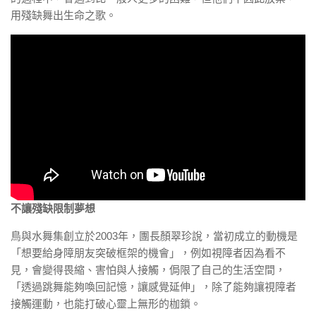
用殘缺舞出生命之歌。
不讓殘缺限制夢想
鳥與水舞集創立於2003年，團長顏翠珍說，當初成立的動機是
「想要給身障朋友突破框架的機會」，例如視障者因為看不
見，會變得畏縮、害怕與人接觸，侷限了自己的生活空間，
「透過跳舞能夠喚回記憶，讓感覺延伸」，除了能夠讓視障者
接觸運動，也能打破心靈上無形的枷鎖。