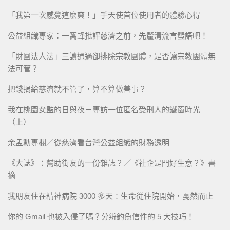
「我第一次感覺這麼爽！」手天使首位使用者的體驗心得
公益組織專家：一窩蜂批評慈濟之前，先釐清流言蜚語吧！
「財團法人法」三讀通過卻排除宗教團體，是否讓宗教團體無
法可管？
把錢捐給慈濟就不管了，算不算做善事？
我在桃園女監的日與夜－專訪一位匿名受刑人的鐵窗時光
（上）
余孟勳專欄／從慈濟看台灣公益組織的財務透明
《大誌》：幫助街友的一份雜誌？／《社企是門好生意？》書
摘
我朋友住在精神病院 3000 多天：生命從住院開始，戞然而止
你的 Gmail 也被入侵了嗎？分辨釣魚信件的 5 大技巧！