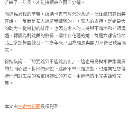
苦練了一年多，才能持續站立兩三分鐘。
而練舞過程的辛苦，讓她也曾有放棄的念頭，但徐婉琪露出笑
容說，「反而是家人逼著我練習的」，家人的支持，是她最大
的動力。從最初的排斥，也因為家人的支持與不斷地和老師溝
通，轉變為對跳舞的熱情，讓住在花蓮的她，每週六都會特地
北上參加舞團練習，12多年來只因為颱風與開刀不得已缺席兩
次。
徐婉琪說，「想要跳到不能跳為止」，這也是鳥與水舞集團員
的共同心聲，對他們來說，跳舞不單只是運動，也是向社會傳
達他們對生命的希望與韌性的方法，用他們的不完美詮釋完
美。
本文由
生命力新聞
授權刊登。