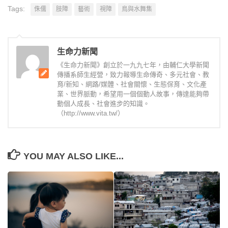
Tags:
侏儒
肢障
藝術
視障
鳥與水舞集
生命力新聞
《生命力新聞》創立於一九九七年，由輔仁大學新聞
傳播系師生經營，致力報導生命傳奇、多元社會、教
育/新知、網路/媒體、社會關懷、生態保育、文化產
業、世界脈動，希望用一個個動人故事，傳達能夠帶
動個人成長、社會進步的知識。
（http://www.vita.tw/）
YOU MAY ALSO LIKE...