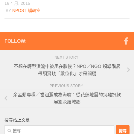
16 4 月, 2015
BY
NPOST 編輯室
FOLLOW:
NEXT STORY
不想在轉型洪流中被甩在腦後？NPO／NGO 領導階層
帶頭實踐「數位化」才是關鍵
PREVIOUS STORY
余孟勳專欄／當洄瀾成為海嘯：從花蓮地震的災難捐款
展望永續城鄉
搜尋站上文章
搜