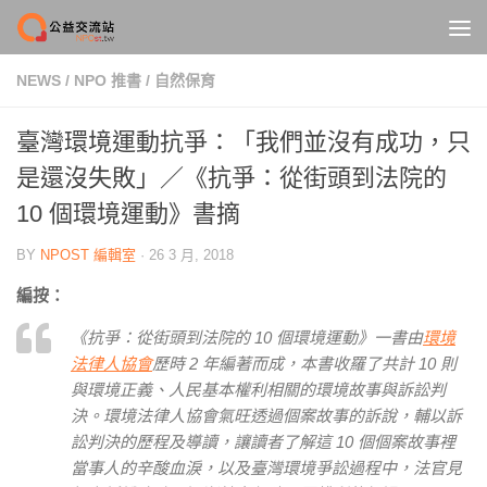
Skip to content
NEWS
/
NPO 推書
/
自然保育
臺灣環境運動抗爭：「我們並沒有成功，只
是還沒失敗」／《抗爭：從街頭到法院的
10 個環境運動》書摘
BY
NPOST 編輯室
·
26 3 月, 2018
編按：
《抗爭：從街頭到法院的 10 個環境運動》一書由
環境
法律人協會
歷時 2 年編著而成，本書收羅了共計 10 則
與環境正義、人民基本權利相關的環境故事與訴訟判
決。環境法律人協會氣旺透過個
案故事的訴說，輔以訴
訟判決的歷程及導讀，讓讀者了解這 10 個個
案故事裡
當事人的辛酸血淚，以及臺灣環境爭訟過程中，法官見