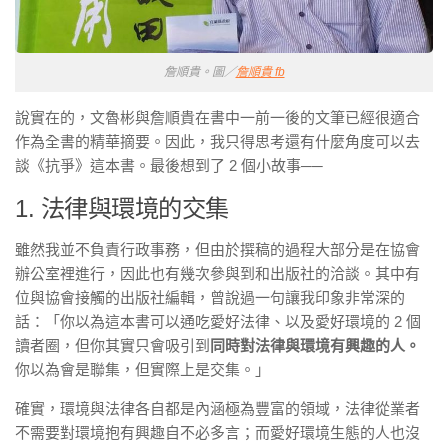
詹順貴。圖／
詹順貴 fb
說實在的，文魯彬與詹順貴在書中一前一後的文筆已經很適合
作為全書的精華摘要。因此，我只得思考還有什麼角度可以去
談《抗爭》這本書。最後想到了 2 個小故事
──
1. 法律與環境的交集
雖然我並不負責行政事務，但由於撰稿的過程大部分是在協會
辦公室裡進行，因此也有幾次參與到和出版社的洽談。其中有
位與協會接觸的出版社編輯，曾說過一句讓我印象非常深的
話：「你以為這本書可以通吃愛好法律、以及愛好環境的 2 個
讀者圈，但你其實只會吸引到
同時對法律與環境有興趣的人。
你以為會是聯集，但實際上是交集。」
確實，環境與法律各自都是內涵極為豐富的領域，法律從業者
不需要對環境抱有興趣自不必多言；而愛好環境生態的人也沒