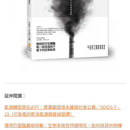
延伸閱讀：
能源轉型勢在必行：應兼顧環境永續與社會公義／SDGS-7、
13（可負擔的乾淨能源與氣候變遷）
環境仍面臨嚴峻挑戰：生物多樣性持續降低，如何與其他物種