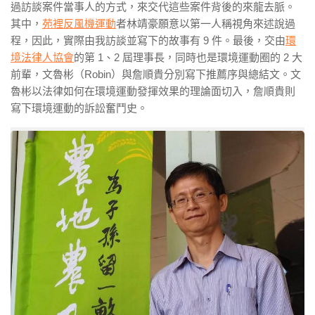
過訪談案件當事人的方式，來交代這些案件背後的來龍去脈。
其中，
苑裡反風機運動
者林靖豪願意以第一人稱視角來述說過
程，因此，實際由我訪談並寫下的故事有 9 件。最後，交由
環
境法律人協會
的第 1、2 屆理事長，同時也是環境運動圈的 2 大
前輩，文魯彬（Robin）與詹順貴分別寫下推薦序與總結文。文
魯彬以法律如何在環境運動發揮效果的理論面切入，詹順貴則
寫下環境運動的訴訟奮鬥史。