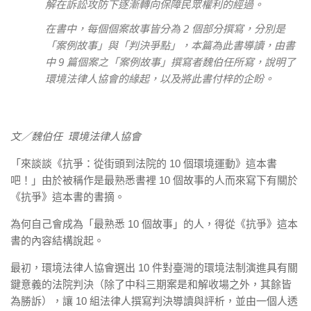
解在
訴訟攻防下逐漸轉向保障民眾權利的經過。
在書中，每個個案故事皆分為 2 個部分撰寫，分別是
「案例故事」與「判決爭點」，本篇為此書導讀，由書
中 9 篇個案之「案例故事」撰寫者魏伯任所寫，說明了
環境法律人協會的緣起，以及將此書付梓的企盼。
文／魏伯任 環境法律人協會
「來談談《抗爭：從街頭到法院的 10 個環境運動》這本書
吧！」由於被稱作是最熟悉書裡 10 個故事的人而來寫下有關於
《抗爭》這本書的書摘。
為何自己會成為「最熟悉 10 個故事」的人，得從《抗爭》這本
書的內容結構說起。
最初，環境法律人協會選出 10 件對臺灣的環境法制演進具有關
鍵意義的法院判決（除了中科三期案是和解收場之外，其餘皆
為勝訴），讓 10 組法律人撰寫判決導讀與評析，並由一個人透