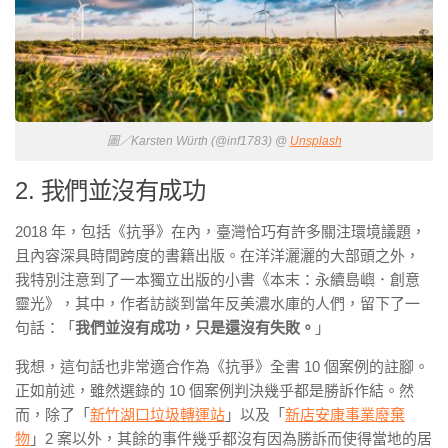
圖／Karsten Würth (@inf1783) @
Unsplash
2. 我們並沒有成功
2018 年，包括《抗爭》在內，臺灣恰巧有許多關注環境議題，
且內容深具時間跨度的書籍出版。在洋洋灑灑的大部頭之外，
我特別注意到了一本獨立出版的小書《本末：永續島嶼．創意
靈光》，其中，作者訪談到當年反美濃水庫的人們，留下了一
句話：「
我們並沒有成功，只是還沒有失敗。
」
我想，這句話也非常適合作為《抗爭》全書 10 個案例的註腳。
正如前述，雖然選錄的 10 個案例判決幾乎都是勝訴作結。然
而，除了「
新竹湖口垃圾轉運站
」以及「
新店安康事業廢棄
物
」2 案以外，其餘的事件幾乎都沒有因為勝訴而使得當地的居