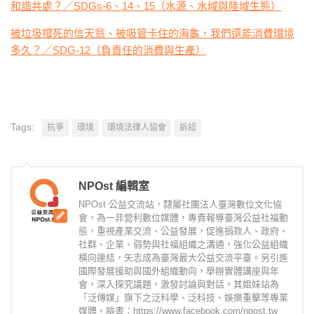
和諧共處？／SDGs-6、14、15（水源、水域與陸域生態）
被垃圾撐死的信天翁、被吸管卡住的海龜，我們還能消費環境
多久？／SDG-12（負責任的消費與生產）
Tags:
抗爭
環境
環境法律人協會
訴訟
NPOst 編輯室
NPOst 公益交流站，隸屬社團法人臺灣數位文化協
會，為一非營利數位媒體，專責報導臺灣公益社福動
態，重視產業交流、公益發展，促進捐款人、政府、
社群、企業、弱勢與社福組織之溝通，強化公益組織
橫向連結，矢志成為臺灣最大公益交流平臺。另引進
國際發展援助與國外組織動向，舉辦實體講座與年
會，深入探究議題，激發討論與對話。其姐妹站為
「泛傳媒」旗下之泛科學、泛科技、娛樂重擊等專業
媒體。臉書：https://www.facebook.com/npost.tw