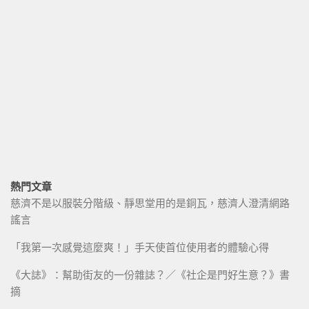
熱門文章
慈濟不是以服裝分階級、靜思堂用的是銅瓦，慈濟人澄清網路
謠言
「我第一次感覺這麼爽！」手天使首位使用者的體驗心得
《大誌》：幫助街友的一份雜誌？／《社企是門好生意？》書
摘