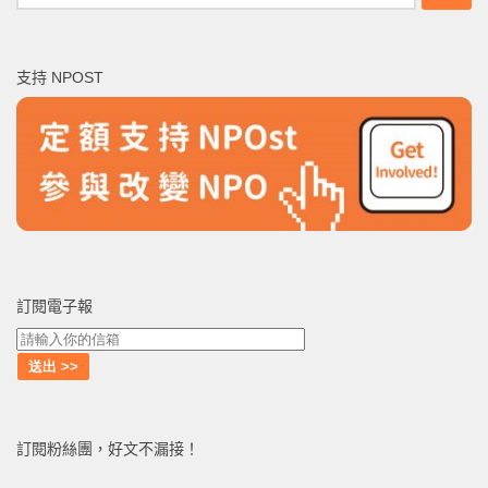
尋
關
鍵
支持 NPOST
字:
訂閱電子報
訂閱粉絲團，好文不漏接！