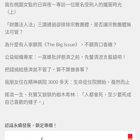
我在桃園女監的日與夜－專訪一位匿名受刑人的鐵窗時光
（上）
「財團法人法」三讀通過卻排除宗教團體，是否讓宗教團體無
法可管？
為什麼有人寧願買《The Big Issue》，不願買口香糖？
公益組織專家：一窩蜂批評慈濟之前，先釐清流言蜚語吧！
把錢捐給慈濟就不管了，算不算做善事？
我朋友住在精神病院 3000 多天：生命從住院開始，戞然而止
搖滾一生、充實又狼狽的樹木希林：「人都會死，至少要死成
自己喜歡的樣子。」
認識永續發展，鎖定專欄！