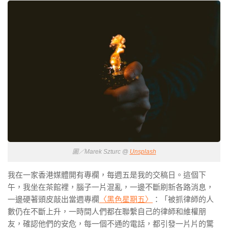
圖／Marek Szturc @
Unsplash
我在一家香港媒體開有專欄，每週五是我的交稿日。這個下
午，我坐在茶館裡，腦子一片混亂，一邊不斷刷新各路消息，
一邊硬著頭皮敲出當週專欄
〈黑色星期五〉
：「被抓律師的人
數仍在不斷上升，一時間人們都在聯繫自己的律師和維權朋
友，確認他們的安危，每一個不通的電話，都引發一片片的驚