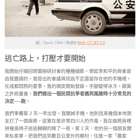
圖／Tauno Tõhk / 陶诺@
flickr, CC BY 2.0
逃亡路上，打壓才要開始
我開始仔細回想籌辦研討會的種種細節，想起李和平的與會是
由我邀請的。我發出的會議資訊說不定還留存在他的手機裡。
在成都悶熱的夏季，我的頭皮開始發麻，手腳變得冰冷。跟莫
之許商量後，
我們做出一個民間抗爭者遇到風險時十分常見的
決定──跑
。
我們準備第 2 天一早出發。我關掉手機。他則找來幾個本地朋
友打了一宿麻將，這實在是非常四川人的作風，我在麻將房裡
拼幾張椅子迷迷糊糊的睡了一夜。第 2 天，他的另一個朋友開
來私家車，把我們送到數百公里外的鄉村，住進一家「農家