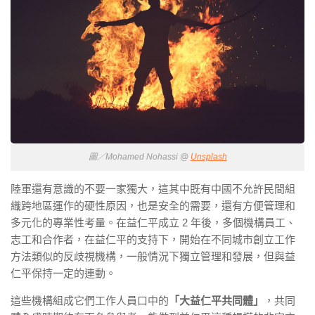
圖／Mohamed Nohassi @
Unsplash
陸軍還有意識的不要一家獨大，這其中既有中國不允許民間組
織跨地區運作的硬性原因，也是安全的需要，還有方便管理和
多元化的專業性考量。在益仁平成立 2 年後，多個機構員工、
志工和合作者，在益仁平的支持下，開始在不同城市創立工作
方法類似的反歧視機構，一般情況下獨立管理和發展，但與益
仁平保持一定的連動。
這些機構組成它們工作人員口中的
「大益仁平共同體」
，共同