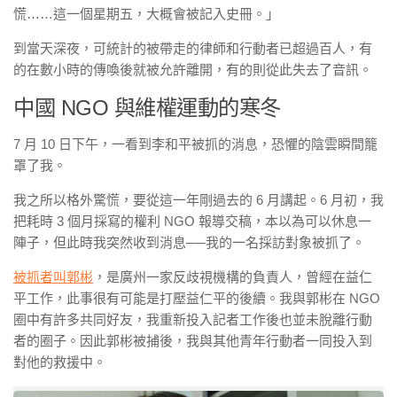
慌……這一個星期五，大概會被記入史冊。」
到當天深夜，可統計的被帶走的律師和行動者已超過百人，有
的在數小時的傳喚後就被允許離開，有的則從此失去了音訊。
中國 NGO 與維權運動的寒冬
7 月 10 日下午，一看到李和平被抓的消息，恐懼的陰雲瞬間籠
罩了我。
我之所以格外驚慌，要從這一年剛過去的 6 月講起。6 月初，我
把耗時 3 個月採寫的權利 NGO 報導交稿，本以為可以休息一
陣子，但此時我突然收到消息──我的一名採訪對象被抓了。
被抓者叫郭彬
，是廣州一家反歧視機構的負責人，曾經在益仁
平工作，此事很有可能是打壓益仁平的後續。我與郭彬在 NGO
圈中有許多共同好友，我重新投入記者工作後也並未脫離行動
者的圈子。因此郭彬被捕後，我與其他青年行動者一同投入到
對他的救援中。