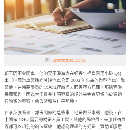
圖／
Designed by Freepik
郭玉閃不會開車，他的妻子潘海霞在好幾年裡負責用小破 QQ
車（中國汽車製造商其瑞汽車公司 2003 年出產的微型汽車）載
著他，在堵塞嚴重的北京城裡四處去跟專案方見面。那過程漫
長而艱難，因為大多數有中國專案的境外基金會更傾向於資助
行動類的專案，像公盟和益仁平那種。
在李英強看來，郭玉閃做的這些事，他是做不來的。他說，在
中國做 NGO 需要的就是人員工資，其他的場地費、差旅住宿費
等都可以想別的辦法壓縮。他認為理想的方式是，資助者願意