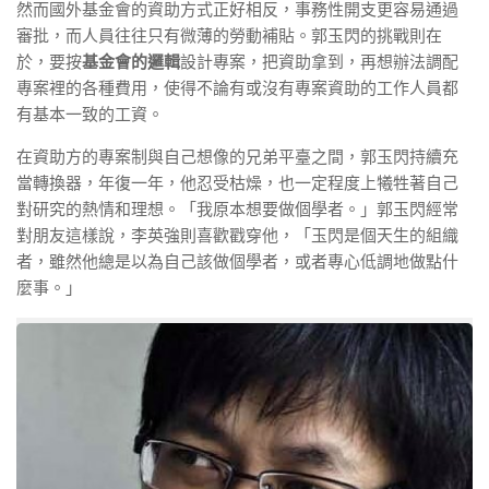
然而國外基金會的資助方式正好相反，事務性開支更容易通過
審批，而人員往往只有微薄的勞動補貼。郭玉閃的挑戰則在
於，要按
基金會的邏輯
設計專案，把資助拿到，再想辦法調配
專案裡的各種費用，使得不論有或沒有專案資助的工作人員都
有基本一致的工資。
在資助方的專案制與自己想像的兄弟平臺之間，郭玉閃持續充
當轉換器，年復一年，他忍受枯燥，也一定程度上犧牲著自己
對研究的熱情和理想。「我原本想要做個學者。」郭玉閃經常
對朋友這樣說，李英強則喜歡戳穿他，「玉閃是個天生的組織
者，雖然他總是以為自己該做個學者，或者專心低調地做點什
麼事。」