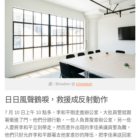
圖／Breather @
Unsplash
日日風聲鶴唳，救援成反射動作
7 月 10 日上午 10 點多，李和平剛走進辦公室，大批員警就跟
著衝進了門。他們分頭行動，一些人負責搜查辦公室，另一些
人要將李和平立刻帶走。然而意外出現的李佳美讓員警為難，
他們只好允許李和平跟著去他家查抄的隊伍，把李佳美送回家