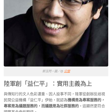
郭玉閃。圖／@
公盟
陸軍創「益仁平」：實用主義為上
與傳知行的文人色彩濃重、因人設事不同，陸軍從創辦反歧視
民間公益機構「益仁平」伊始，就認為
機構是為專案服務的，
專案是為議題服務的，而議題是為社群服務的
。這顯然更符合
國際基金會的期待。