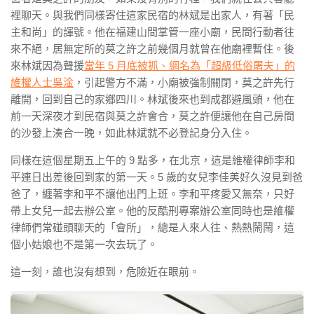
裡聊天。與我們同樣寄住這家民宿的林斌是出家人，有著「民
主和尚」的諢號。他在福建山間掌管一座小廟，民間行動者往
來不絕，居無定所的莫之許之前幾個月就曾在他廟裡暫住。後
來林斌因為聲援
當年 5 月底被抓、網名為「超級低俗屠夫」的
維權人士吳淦
，引起警方不滿，小廟被強制關閉，莫之許先行
離開，回到自己的家鄉四川。林斌後來也到成都避風頭，他在
前一天深夜才到民宿與莫之許會合，莫之許便讓他在自己房間
的沙發上湊合一晚，如此林斌就不必登記身分入住。
同樣在這個星期五上午的 9 點多，在北京，這是維權律師李和
平連日出差後回到家的第一天。5 歲的女兒李佳美好久沒見到爸
爸了，纏著李和平不讓他出門上班。李和平疼愛又無奈，只好
帶上女兒一起去辦公室。他的反酷刑專案辦公室同時也是維權
律師們常碰頭聊天的「會所」，總是人來人往、熱熱鬧鬧，這
個小姑娘也不是第一次去玩了。
這一刻，誰也沒有想到，危險近在眼前。