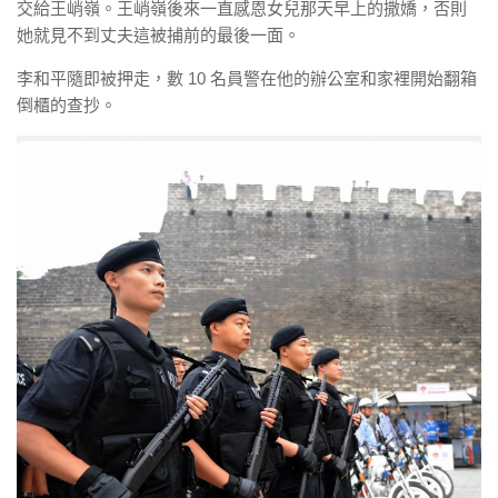
交給王峭嶺。王峭嶺後來一直感恩女兒那天早上的撒嬌，否則
她就見不到丈夫這被捕前的最後一面。
李和平隨即被押走，數 10 名員警在他的辦公室和家裡開始翻箱
倒櫃的查抄。