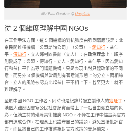
圖／Paul Garaizar @
Unsplash
從 2 個維度理解中國 NGOs
在
工作手法
方面，這 5 個機構的對抗強度由強到弱應該是：北
京民間維權機構「公盟諮詢公司」（公盟）、
愛知行
、益仁
平、
傳知行
、立人鄉村圖書館（立人）；在
政治理念
上，順序
則變成了：公盟、傳知行、立人、愛知行、益仁平，因為愛知
行和益仁平作為專門議題機構，只是表現出對具體政策的不同
意，而另外 3 個機構與當局則有著意識形態上的分立。兩相綜
合，立人的風險被認為比起益仁平不相上下、甚至更大，就不
難理解了。
至於中國 NGO 工作者、同時也是紀錄片獨立製作人的
寇延丁
，
她個人雖然因書寫公民社會紀實而帶上了一點自由派立場的色
彩，但她主持的殘障美術推廣 NGO，不僅在工作中儘量與官方
部門達成合作，在理念上也謹守自己的議題，避免直接批評官
方，而且將自己的工作描述為對官方政策的善意補充。