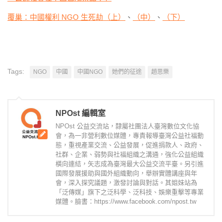
覆巢：中國權利 NGO 生死劫（上）
、
（中）
、
（下）
Tags:
NGO
中國
中國NGO
她們的征途
趙思樂
NPOst 編輯室
NPOst 公益交流站，隸屬社團法人臺灣數位文化協
會，為一非營利數位媒體，專責報導臺灣公益社福動
態，重視產業交流、公益發展，促進捐款人、政府、
社群、企業、弱勢與社福組織之溝通，強化公益組織
橫向連結，矢志成為臺灣最大公益交流平臺。另引進
國際發展援助與國外組織動向，舉辦實體講座與年
會，深入探究議題，激發討論與對話。其姐妹站為
「泛傳媒」旗下之泛科學、泛科技、娛樂重擊等專業
媒體。臉書：https://www.facebook.com/npost.tw