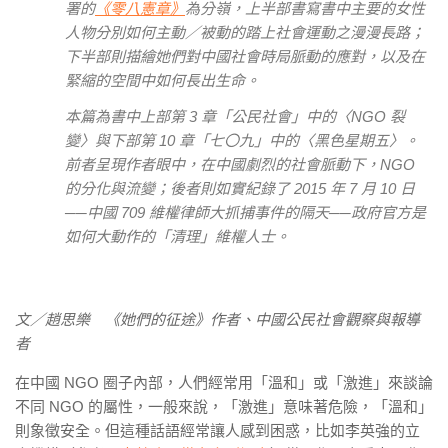
署的
《零八憲章》
為分嶺，上半部書寫書中主要的女性
人物分別如何主動／被動的踏上社會運動之漫漫長路；
下半部則描繪她們對中國社會時局脈動的應對，以及在
緊縮的空間中如何長出生命。
本篇為書中上部第 3 章「公民社會」中的〈NGO 裂
變〉與下部第 10 章「七〇九」中的〈黑色星期五〉。
前者呈現作者眼中，在中國劇烈的社會脈動下，NGO
的分化與流變；後者則如實紀錄了 2015 年 7 月 10 日
──中國 709 維權律師大抓捕事件的隔天──政府官方是
如何大動作的「清理」維權人士。
文／趙思樂 《她們的征途》作者、中國公民社會觀察與報導
者
在中國 NGO 圈子內部，人們經常用「溫和」或「激進」來談論
不同 NGO 的屬性，一般來說，「激進」意味著危險，「溫和」
則象徵安全。但這種話語經常讓人感到困惑，比如李英強的立