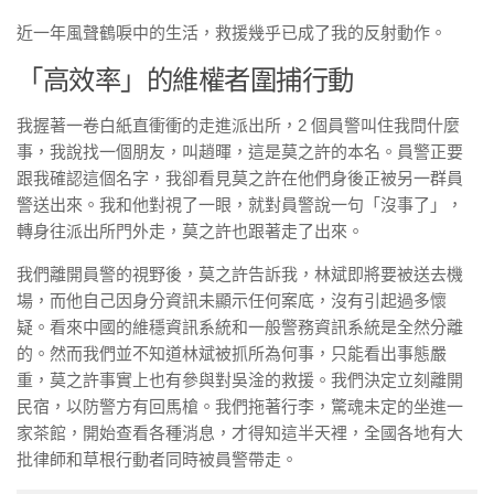
近一年風聲鶴唳中的生活，救援幾乎已成了我的反射動作。
「高效率」的維權者圍捕行動
我握著一卷白紙直衝衝的走進派出所，2 個員警叫住我問什麼
事，我說找一個朋友，叫趙暉，這是莫之許的本名。員警正要
跟我確認這個名字，我卻看見莫之許在他們身後正被另一群員
警送出來。我和他對視了一眼，就對員警說一句「沒事了」，
轉身往派出所門外走，莫之許也跟著走了出來。
我們離開員警的視野後，莫之許告訴我，林斌即將要被送去機
場，而他自己因身分資訊未顯示任何案底，沒有引起過多懷
疑。看來中國的維穩資訊系統和一般警務資訊系統是全然分離
的。然而我們並不知道林斌被抓所為何事，只能看出事態嚴
重，莫之許事實上也有參與對吳淦的救援。我們決定立刻離開
民宿，以防警方有回馬槍。我們拖著行李，驚魂未定的坐進一
家茶館，開始查看各種消息，才得知這半天裡，全國各地有大
批律師和草根行動者同時被員警帶走。