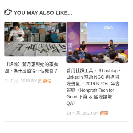
YOU MAY ALSO LIKE...
【評論】蔣月惠與她的羅騰
善用社群工具，＃hashtag、
園，為什麼值得一個機會？
LinkedIn 幫助 NGO 創造國
21 7 月, 2018
BY
葉 靜倫
際聲量／ 2019 NPOst 年會
報導（Nonprofit Tech for
Good 下篇 ＆ 國際論壇
QA）
14 4 月, 2020
BY
傅觀