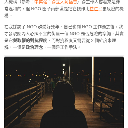
人機構（參考：
李英強：從立人到福音
）從工作內容看來是非
常溫和的，但 NGO 圈子內部還是把它視作比
益仁平
更危險的機
構。
在我採訪了 NGO 群體好幾年、自己也到 NGO 工作過之後，我
才發現圈內人心照不宣的衡量一個 NGO 是否危險的準繩，其實
是它
與政權的對抗程度
，而對抗程度又需要從 2 個維度來理
解，一個是
政治理念
，一個是
工作手法
。