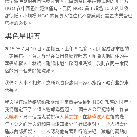
體全盛時期約有百名參與者。能做到益仁平這種規模的非官方
NGO 在中國恐怕絕無僅有，民間 NGO 員工超過 10 人的比例
都很低，小規模 NGO 的負責人往往也不會感到有設置專業管理
結構的必要。
黑色星期五
2015 年 7 月 10 日，星期五，上午 9 點多，四川省成都市區的
一家民宿裡，莫之許坐在公用客廳裡喝茶，昨晚與他同住的福
建省維權人士林斌，剛起床還在房間裡洗漱，我則在同一家民
宿的另一個房間裡洗頭。
我們 3 人本不相熟，之所以會身處同一家小旅館，略有些說來
話長。
我與現任端傳媒總編輯張潔平商量要做權利 NGO 報導的同時，
我們還定下了 2 個人物報導選題，一個主人公是紀錄片工作者
艾曉明
，另一個是媒體撰稿人
莫之許
。在
劉曉波入獄
後的幾
年，莫之許常與溫和自由派知識分子針鋒相對，一些人指責他
造成內部撕裂，一些人認為他有著難得的決絕。激進的觀點加