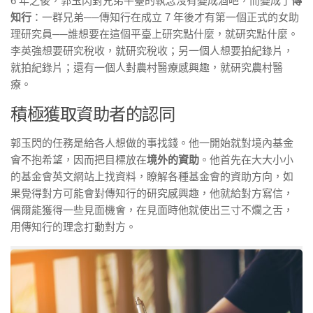
6 年之後，郭玉閃對兄弟平臺的執念沒有變成酒吧，而變成了
傳
知行
：一群兄弟
──
傳知行在成立 7 年後才有第一個正式的女助
理研究員
──
誰想要在這個平臺上研究點什麼，就研究點什麼。
李英強想要研究稅收，就研究稅收；另一個人想要拍紀錄片，
就拍紀錄片；還有一個人對農村醫療感興趣，就研究農村醫
療。
積極獲取資助者的認同
郭玉閃的任務是給各人想做的事找錢。他一開始就對境內基金
會不抱希望，因而把目標放在
境外的資助
。他首先在大大小小
的基金會英文網站上找資料，瞭解各種基金會的資助方向，如
果覺得對方可能會對傳知行的研究感興趣，他就給對方寫信，
偶爾能獲得一些見面機會，在見面時他就使出三寸不爛之舌，
用傳知行的理念打動對方。