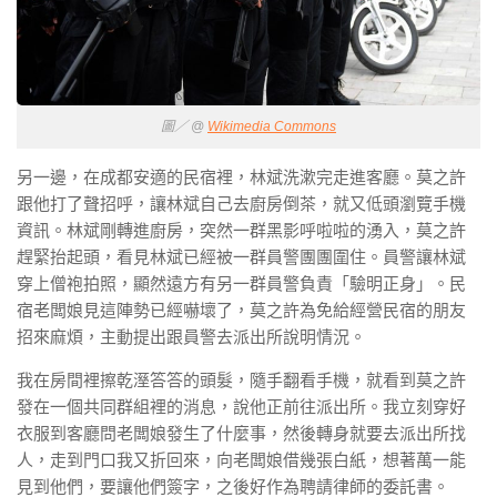
圖／ @
Wikimedia Commons
另一邊，在成都安適的民宿裡，林斌洗漱完走進客廳。莫之許
跟他打了聲招呼，讓林斌自己去廚房倒茶，就又低頭瀏覽手機
資訊。林斌剛轉進廚房，突然一群黑影呼啦啦的湧入，莫之許
趕緊抬起頭，看見林斌已經被一群員警團團圍住。員警讓林斌
穿上僧袍拍照，顯然遠方有另一群員警負責「驗明正身」。民
宿老闆娘見這陣勢已經嚇壞了，莫之許為免給經營民宿的朋友
招來麻煩，主動提出跟員警去派出所說明情況。
我在房間裡擦乾溼答答的頭髮，隨手翻看手機，就看到莫之許
發在一個共同群組裡的消息，說他正前往派出所。我立刻穿好
衣服到客廳問老闆娘發生了什麼事，然後轉身就要去派出所找
人，走到門口我又折回來，向老闆娘借幾張白紙，想著萬一能
見到他們，要讓他們簽字，之後好作為聘請律師的委託書。