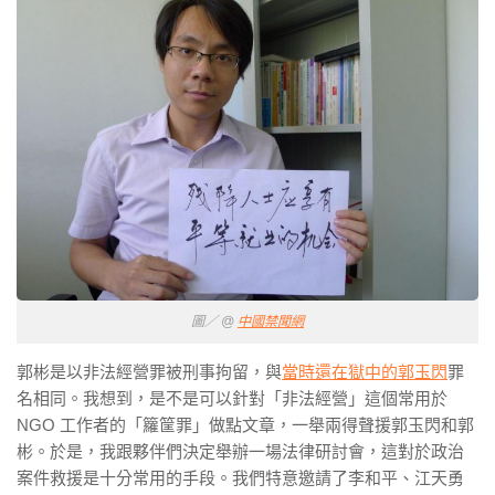
圖／ @
中國禁聞網
郭彬是以非法經營罪被刑事拘留，與
當時還在獄中的郭玉閃
罪
名相同。我想到，是不是可以針對「非法經營」這個常用於
NGO 工作者的「籮筐罪」做點文章，一舉兩得聲援郭玉閃和郭
彬。於是，我跟夥伴們決定舉辦一場法律研討會，這對於政治
案件救援是十分常用的手段。我們特意邀請了李和平、江天勇