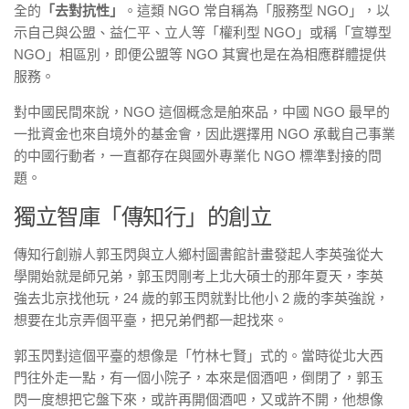
全的
「去對抗性」
。這類 NGO 常自稱為「服務型 NGO」，以
示自己與公盟、益仁平、立人等「權利型 NGO」或稱「宣導型
NGO」相區別，即便公盟等 NGO 其實也是在為相應群體提供
服務。
對中國民間來說，NGO 這個概念是舶來品，中國 NGO 最早的
一批資金也來自境外的基金會，因此選擇用 NGO 承載自己事業
的中國行動者，一直都存在與國外專業化 NGO 標準對接的問
題。
獨立智庫「傳知行」的創立
傳知行創辦人郭玉閃與立人鄉村圖書館計畫發起人李英強從大
學開始就是師兄弟，郭玉閃剛考上北大碩士的那年夏天，李英
強去北京找他玩，24 歲的郭玉閃就對比他小 2 歲的李英強說，
想要在北京弄個平臺，把兄弟們都一起找來。
郭玉閃對這個平臺的想像是「竹林七賢」式的。當時從北大西
門往外走一點，有一個小院子，本來是個酒吧，倒閉了，郭玉
閃一度想把它盤下來，或許再開個酒吧，又或許不開，他想像