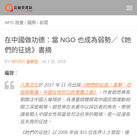
Skip to content
NPO 推書
/
國際
/
新聞
在中國做功德：當 NGO 也成為弱勢／《她
們的征途》書摘
BY
NPOST 編輯室
·
18 1 月, 2018
編按：
八旗文化
於 2017 年 11 月出版
《她們的征途：直擊、迂
迴與衝撞，中國女性的公民覺醒之路》
，作者趙思樂長
期關注中國人權現狀、為港臺媒體撰寫中國民間運動相
關之深度報導。趙思樂在本書中以採訪者的角色，帶領
讀者闖入中國女性與當局司法抗爭的戰場，是一段漫長
且未竟的征途。
《她們的征途》以 2008 年由 303 位各界人士發起、連