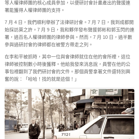
等人權律師團的核心成員參加，以便研討會計畫產出的聲援連
署能獲得人權律師團的支持。
7 月 4 日，我們順利舉辦了法律研討會。7 月 7 日，我到成都開
始採訪莫之許。7 月 9 日，我和夥伴發布聲援郭彬和郭玉閃的連
署，過百名人權律師團的律師參與。然而，7 月 10 日，過半數
參與過研討會的律師都在被警方帶走之列。
在李和平被抓時，其中一位與會律師就住在他的會所裡，這位
律師被控制數小時後獲釋。他給我發來消息說，員警在他的公
事包裡翻到了我們研討會的文件。那個員警拿著文件還特別興
奮的說：「哈哈！找的就是這個！」