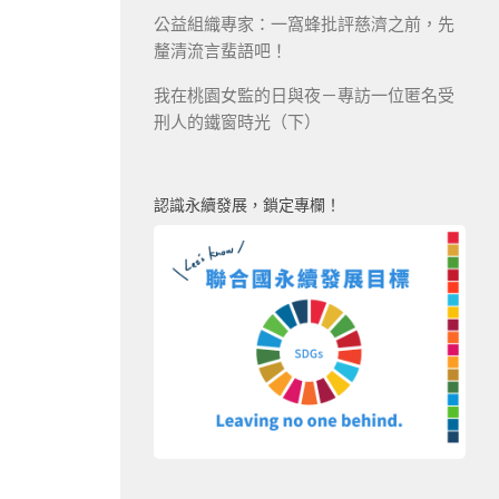
公益組織專家：一窩蜂批評慈濟之前，先
釐清流言蜚語吧！
我在桃園女監的日與夜－專訪一位匿名受
刑人的鐵窗時光（下）
認識永續發展，鎖定專欄！