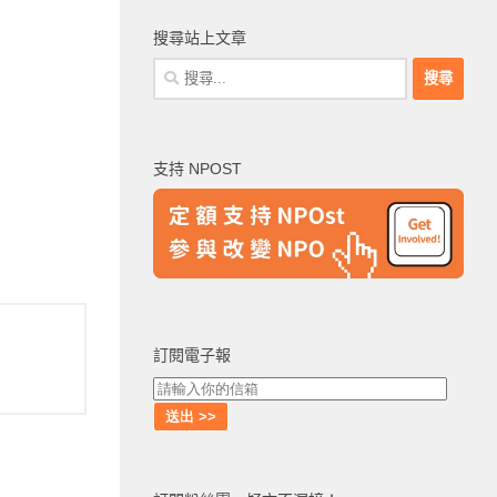
搜尋站上文章
搜
尋
關
鍵
支持 NPOST
字:
訂閱電子報