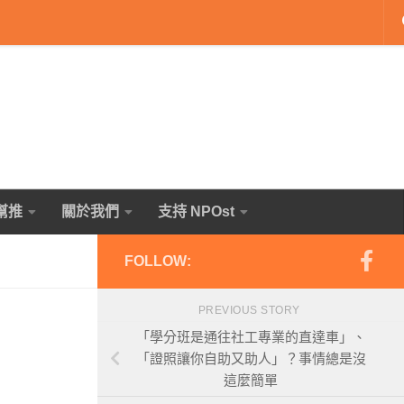
幫推
關於我們
支持 NPOst
FOLLOW:
PREVIOUS STORY
「學分班是通往社工專業的直達車」、
「證照讓你自助又助人」？事情總是沒
這麼簡單