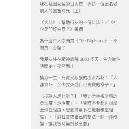
我在桃園女監的日與夜－專訪一位匿名受
刑人的鐵窗時光（上）
《大誌》：幫助街友的一份雜誌？／《社
企是門好生意？》書摘
為什麼有人寧願買《The Big Issue》，不
願買口香糖？
我朋友住在精神病院 3000 多天：生命從住
院開始，戞然而止
搖滾一生、充實又狼狽的樹木希林：「人
都會死，至少要死成自己喜歡的樣子。」
【捐款人想什麼？】「我非常重視財報的
合理度、透明度」、「暫時不會想再捐給
全球性組織，想支持更多在地服務型組
織」、「對社會或自己的想法一陣一陣改
變，讓我暫時無捐款意願」