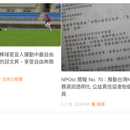
棒球是盲人運動中最自由
的邱文昇，享受自由奔跑
NPOst 週報 No. 70：推動台灣
Y
生命力新聞
務資訊透明化 公益責信協會始
員
5 2 月, 2014
BY
羅 佩琪