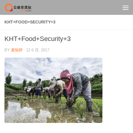
Skip to content
KHT+FOOD+SECURITY+3
KHT+Food+Security+3
BY
黃愉婷
·
12 6 月, 2017