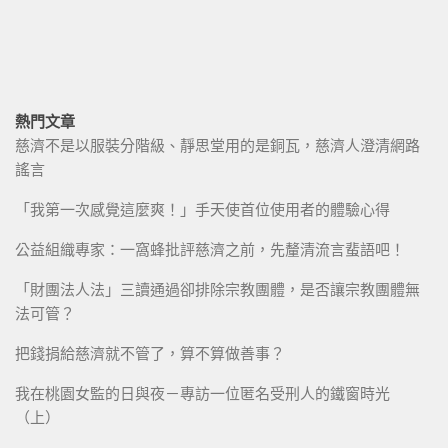
熱門文章
慈濟不是以服裝分階級、靜思堂用的是銅瓦，慈濟人澄清網路
謠言
「我第一次感覺這麼爽！」手天使首位使用者的體驗心得
公益組織專家：一窩蜂批評慈濟之前，先釐清流言蜚語吧！
「財團法人法」三讀通過卻排除宗教團體，是否讓宗教團體無
法可管？
把錢捐給慈濟就不管了，算不算做善事？
我在桃園女監的日與夜－專訪一位匿名受刑人的鐵窗時光
（上）