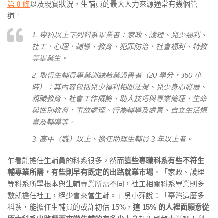
第 8 條
以及現實狀況，生輔員的最大人力來源通常有幾個管
道：
1. 專科以上下列科系畢業者：家政、護理、兒少福利、
社工、心理、輔導、教育、犯罪防治、社會福利、特教
等畢業生。
2. 取得生輔員專業訓練結業證書者（20 學分，360 小
時）：其內容包括兒少福利相關法規、兒少身心發展、
親職教育、社會工作概論、助人技巧與專業倫理、生命
與性別教育、事故處理、行為輔導及處置、自立生活規
畫及輔導等。
3. 高中（職）以上、擔任助理生輔員 3 年以上者。
乍看能擔任生輔員的科系很多，然而
這些專職科系有些不符生
輔專業所需，有些則早有既定的出路就業市場
。「家政、護理
等科系所學根本與生輔專業所需不同，社工相關科系畢業則多
數就擔任社工，絕少會來當生輔。」吳小萍說：「臺灣這麼多
科系，能擔任生輔員的或許初估 15%，
這 15% 的人裡面願意從