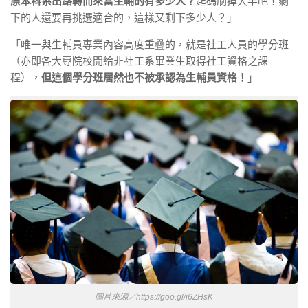
原本科系出路轉而來當生輔的有多少人？
起碼刷掉大半吧！剩
下的人還要再挑選適合的，這樣又剩下多少人？」
「唯一與生輔員專業內容高度重疊的，就是社工人員的學分班
（亦即各大專院校開給非社工系畢業生取得社工資格之課
程），
但這個學分班居然也不被承認為生輔員資格！
」
圖片來源／https://goo.gl/i6ZHsK