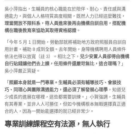
吳小萍指出，生輔員的核心職能在於陪伴、耐心、責任感與溝
通能力，與個人人格特質高度相關，既然人力已經這麼難找，
理當開放不限科系，待人員進來後再由機構自訓自用，搭配機
構在職後教育來協助其取得資格認證
。
「今年 5 月 1 日開始，勞動部就將補助地方政府照服員自訓自
用計畫，補助 8 成到全額。去年開始，身障機構聘用人員條件
依法也得以放寬（註 3）。相比之下，
兒少安置人員卻得由機構
自行貼錢讓他們去上課，任用條件還嚴苛無比，這合理嗎？
」
吳小萍嚴正質疑。
「
照顧本身就是一門專業。生輔員必須有輔導技巧、會談技
巧、同理心與團隊溝通能力，還必須了解發展心理學
，知道兒
少成長的進展在哪裡，這些都需要訓練。」小賀強調，生輔員
有其專業，並非人人可勝任，但如今機構根本無暇選擇真正適
合的人，因為一開始能選擇的就已經非常少。
專業訓練課程空有法源，無人執行