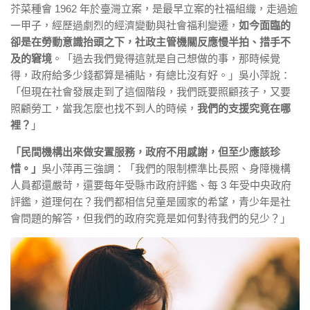
芥菜種會 1962 年於臺灣立案，是最早立案的社福組織，走過逾
一甲子，經歷過劇烈的經濟變動與社會福利變遷，
如今面臨的
卻是在勞動意識抬頭之下，社政主管機關反應慢半拍、措手不
及的窘境
。「過去我們覺得這就是自己想做的事，那時候覺
得，政府給多少錢都算是補貼，有總比沒有好。」吳小萍說：
「但現在社會發展走到了這個階段，我們既要照顧孩子，又要
照顧勞工，當我怎麼也找不到人的時候，
我們的支援究竟在哪
裡？
」
「民間機構出來做安置服務，政府不用感謝，但至少應該珍
惜。」
吳小萍再三強調：「我們的限制標準比長照、身障機構
人員都還嚴苛，還要每年受縣市政府評鑑、每 3 年受中央政府
評鑑，道理何在？我們都相信兒童是國家的希望，青少年是社
會問題的解答，但我們的政府究竟是如何對待我們的兒少？」