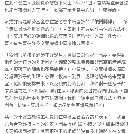
在此時發生。既然真心想留下來上 16 小時班，當然希望勞基法
也能將夜間計入工時。」勵馨基金會某中心另一生輔員說。
這或許就是勵馨基金會在記者會中所強調的「
依附關係
」──孩
子無法適應不斷變換的面孔，且每個生輔員處理事情的方法不
同，交班時必須鉅細靡遺的交待值班時所發生的每一件大小
事。這件事在許多安置機構中同樣造成困擾。
「我們很多孩子必須花好幾月才會開口跟你說一句話，要得到
他們的信任真的非常困難。
頻繁的輪班會導致非常高的溝通成
本，與孩子的關係也不易維持
。」小賀說：「安置機構必須同
時處理孩子的生理、心理、教育、發展，處理他過去的未竟事
宜，協助他安排未來，以及他的此時此刻。我們對一個孩子的
處遇經常是 7、8 條線同時在走，頻繁的交班讓我們很錯亂，訊
息在傳遞過程中非常容易錯漏。我們已經用盡任何方法，包括
開會、Line、交班本子，如此還是會有訊息漏掉。」
某一少年安置機構生輔員則在單獨且匿名受訪時表示：「我自
己會希望維持原本的班表。因為拆成 12 小時之後，如果持續很
多天都排到夜班，其實跟孩子的相處並沒有多少時間。在安置