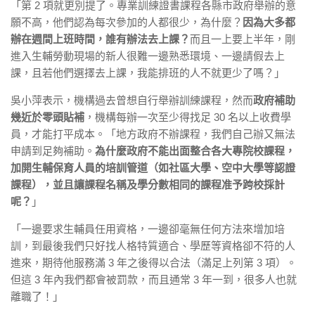
「第 2 項就更別提了。專業訓練證書課程各縣市政府舉辦的意
願不高，他們認為每次參加的人都很少，為什麼？
因為大多都
辦在週間上班時間，誰有辦法去上課？
而且一上要上半年，剛
進入生輔勞動現場的新人很難一邊熟悉環境、一邊請假去上
課，且若他們選擇去上課，我能排班的人不就更少了嗎？」
吳小萍表示，機構過去曾想自行舉辦訓練課程，然而
政府補助
幾近於零頭貼補
，機構每辦一次至少得找足 30 名以上收費學
員，才能打平成本。「地方政府不辦課程，我們自己辦又無法
申請到足夠補助。
為什麼政府不能出面整合各大專院校課程，
加開生輔保育人員的培訓管道（如社區大學、空中大學等認證
課程），並且讓課程名稱及學分數相同的課程准予跨校採計
呢？
」
「一邊要求生輔員任用資格，一邊卻毫無任何方法來增加培
訓，到最後我們只好找人格特質適合、學歷等資格卻不符的人
進來，期待他服務滿 3 年之後得以合法（滿足上列第 3 項）。
但這 3 年內我們都會被罰款，而且通常 3 年一到，很多人也就
離職了！」