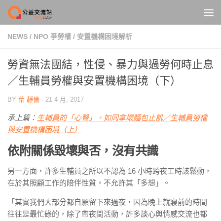
Skip to content
NEWS
/
NPO 爭勞權
/
安置機構困境解析
勞資無法團結，性侵、暴力與過勞何時止息
／生輔員勞權與安置機構困境（下）
BY
葉 靜倫
·
21 4 月, 2017
承上篇：
生輔員的「心聲」，如同拿壞麵包止飢／生輔員勞權
與安置機構困境（上）
依附關係毀壞與否，沒有共識
另一方面，許多生輔員之所以不認為 16 小時跨夜工時該鬆動，
在於其照顧工作的陪伴性質，不允許其「多想」。
「其實我們大部分都自願留下來過夜，因為晚上就寢前的時間
往往是最忙碌的，除了帶夜間活動，許多談心與情感交流也都