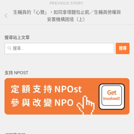
PREVIOUS STORY
生輔員的「心聲」，如同拿壞麵包止飢／生輔員勞權與
安置機構困境（上）
搜尋站上文章
搜
尋
關
鍵
支持 NPOST
字: