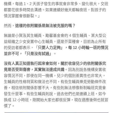
機構，每過 1、2 天孩子發生的事就會非常多、變化很大，交班
都要花很多時間去溝通。如果連續好幾天都輪夜班，對孩子的
情況掌握會很斷裂。」
然而，
這樣的依附關係是無法被克服的嗎？
無論是小賀及其生輔員、勵馨基金會的 4 個生輔員、某大型公
益組織之少女安置中心生輔員，還是芥菜種會，目前為止所有
的受訪者都表示，「
只要人力足夠」，每 12 小時輪一班的情況
並非不可，「只是沒有試過」
。
沒有人真正知道執行起來會如何，關於收容兒少的依附關係究
竟是否受到傷害，其實無法達成共識
。因為別說各機構安置收
容情況不同，即使在同一機構，兒少的個別差異性也非常大，
生輔員的性格特質和做法也不同，有些生輔員樂見勞動條件改
善，相信依附關係影響不大，有些則無法想像新制輪班究竟會
發生什麼事。有些生輔員則說，過去他們也是連續上班，如今
換成 12 小時班，剛開始大家也都很反彈，現在適應後倒也就習
慣了。