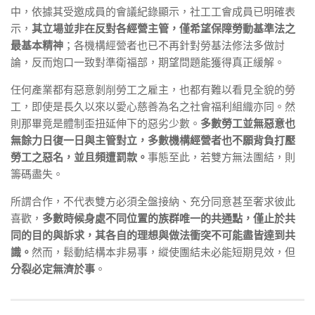
中，依據其受邀成員的會議紀錄顯示，社工工會成員已明確表
示，
其立場並非在反對各經營主管，僅希望保障勞動基準法之
最基本精神
；各機構經營者也已不再針對勞基法修法多做討
論，反而炮口一致對準衛福部，期望問題能獲得真正緩解。
任何產業都有惡意剝削勞工之雇主，也都有難以看見全貌的勞
工，即使是長久以來以愛心慈善為名之社會福利組織亦同。然
則那畢竟是體制歪扭延伸下的惡劣少數。
多數勞工並無惡意也
無餘力日復一日與主管對立，多數機構經營者也不願背負打壓
勞工之惡名，並且頻遭罰款。
事態至此，若雙方無法團結，則
籌碼盡失。
所謂合作，不代表雙方必須全盤接納、充分同意甚至奢求彼此
喜歡，
多數時候身處不同位置的族群唯一的共通點，僅止於共
同的目的與訴求，其各自的理想與做法衝突不可能盡皆達到共
識。
然而，鬆動結構本非易事，縱使團結未必能短期見效，但
分裂必定無濟於事
。