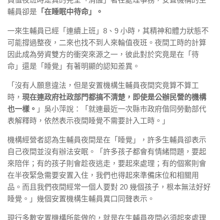
輔員卻是
「在睡眠中待命」。
一來生輔員已經「連續上班」8、9 小時，其精神和體力狀態不
可能撐過整夜，二來也找不到人來輪值夜班。夜間工時的計算
因此成為勞資雙方的衝突來源之一，彼此對於究竟是在「待
命」還是「睡覺」有著明顯的認知差異。
「沒有人願意違法，但是安置機構生輔員夜間究竟算不算工
時，
現在連政府社政部門都搞不清楚，即使是公辦民營的機構
也一樣。
」吳小萍說：「就連最近一次縣市政府偕同勞動部代
表解釋時，依然表示夜間睡覺不需要計入工時。」
機構經營者認為生輔員夜間是在「睡覺」，許多生輔員卻表示
自己夜間並沒有辦法安眠。「許多孩子都會有情緒問題，要起
來陪伴；有的孩子則會趁夜逃走，要起來處理；有的個案則會
在半夜緊急需要安置入住，我們也得起來準備床位和相關用
品。而且我們夜間經常一個人要對 20 幾個孩子，根本無法好好
睡覺。」幾個安置機構生輔員異口同聲表示。
現行多數安置機構所能做的，就是在生輔員夜間必須起來處理