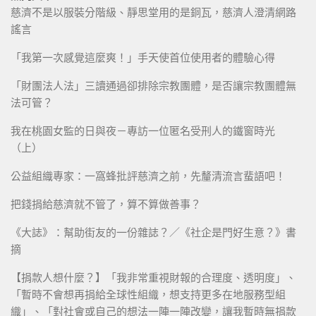
慈濟不是以服裝分階級、靜思堂用的是銅瓦，慈濟人澄清網路
謠言
「我第一次感覺這麼爽！」手天使首位使用者的體驗心得
「財團法人法」三讀通過卻排除宗教團體，是否讓宗教團體無
法可管？
我在桃園女監的日與夜－專訪一位匿名受刑人的鐵窗時光
（上）
公益組織專家：一窩蜂批評慈濟之前，先釐清流言蜚語吧！
把錢捐給慈濟就不管了，算不算做善事？
《大誌》：幫助街友的一份雜誌？／《社企是門好生意？》書
摘
【捐款人想什麼？】「我非常重視財報的合理度、透明度」、
「暫時不會想再捐給全球性組織，想支持更多在地服務型組
織」、「對社會或自己的想法一陣一陣改變，讓我暫時無捐款