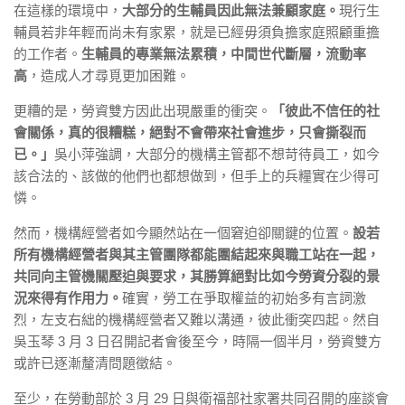
在這樣的環境中，
大部分的生輔員因此無法兼顧家庭。
現行生
輔員若非年輕而尚未有家累，就是已經毋須負擔家庭照顧重擔
的工作者。
生輔員的專業無法累積，中間世代斷層，流動率
高
，造成人才尋覓更加困難。
更糟的是，勞資雙方因此出現嚴重的衝突。
「彼此不信任的社
會關係，真的很糟糕，絕對不會帶來社會進步，只會撕裂而
已。」
吳小萍強調，大部分的機構主管都不想苛待員工，如今
該合法的、該做的他們也都想做到，但手上的兵糧實在少得可
憐。
然而，機構經營者如今顯然站在一個窘迫卻關鍵的位置。
設若
所有機構經營者與其主管團隊都能團結起來與職工站在一起，
共同向主管機關壓迫與要求，其勝算絕對比如今勞資分裂的景
況來得有作用力。
確實，勞工在爭取權益的初始多有言詞激
烈，左支右絀的機構經營者又難以溝通，彼此衝突四起。然自
吳玉琴 3 月 3 日召開記者會後至今，時隔一個半月，勞資雙方
或許已逐漸釐清問題徵結。
至少，在勞動部於 3 月 29 日與衛福部社家署共同召開的座談會