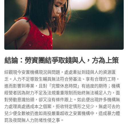
結論：勞資團結爭取錢與人，方為上策
綜觀現今安置機構現況與問題，處處牽扯到錢與人的資源匱
乏。人力不足導致生輔員無法符合勞基法、享有合理的工時，
進而影響到專業，且對「完整休息時間」有過度的期待；機構
經營者因為財力不足及法規重重限制而始終無法補足人力，面
對勞動意識抬頭，卻又沒有條件跟上。如此便出現許多機構無
力處理高處遇成本之個案，拒收特定情形之兒少，無處可去的
兒少便全數被扔進如南投嚴重超收之安置機構中，造成暴力體
罰及夜間無人力防堵性侵之事。