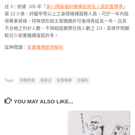
註 3：依據 105 年「
身心障礙福利機構設施及人員配置標準
」
第 12-3 條，評鑑甲等以上之身障機構服務人員，可於一年內取
得專業資格，特殊情形經主管機關許可後得再延長一年。且其
不合格之列計人數，不得超過實際任用人數之 1/3。其條件明顯
較兒少安置機構寬鬆許多。
延伸閱讀：
安置機構困境解析
Tags:
勞動意識
勞基法
安置機構
生輔員
YOU MAY ALSO LIKE...