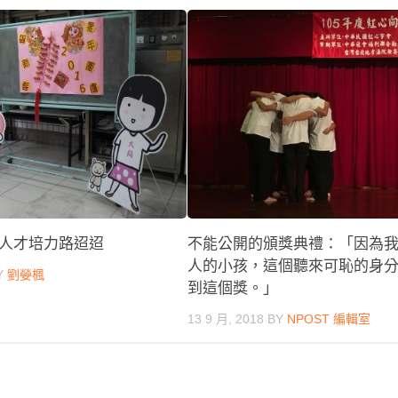
人才培力路迢迢
不能公開的頒獎典禮：「因為
人的小孩，這個聽來可恥的身
Y
劉嫈楓
到這個獎。」
13 9 月, 2018
BY
NPOST 編輯室