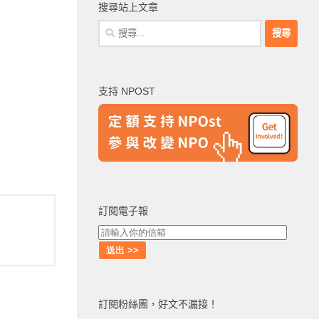
搜尋站上文章
搜
尋
關
鍵
支持 NPOST
字:
訂閱電子報
訂閱粉絲團，好文不漏接！