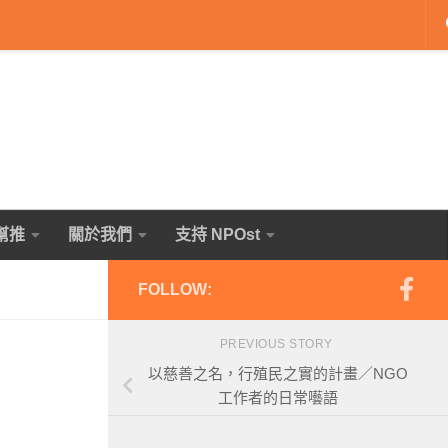
幫推
關於我們
支持 NPOst
FOLLOW:
PREVIOUS STORY
以慈善之名，行殖民之實的計畫／NGO
工作者的日常囈語