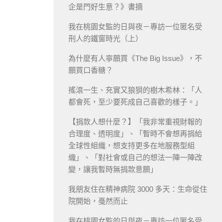
企是門好生意？》書摘
我在桃園女監的日與夜－專訪一位匿名受
刑人的鐵窗時光（上）
為什麼有人寧願買《The Big Issue》，不
願買口香糖？
搖滾一生、充實又狼狽的樹木希林：「人
都會死，至少要死成自己喜歡的樣子。」
【捐款人想什麼？】「我非常重視財報的
合理度、透明度」、「暫時不會想再捐給
全球性組織，想支持更多在地服務型組
織」、「對社會或自己的想法一陣一陣改
變，讓我暫時無捐款意願」
我朋友住在精神病院 3000 多天：生命從住
院開始，戞然而止
我在桃園女監的日與夜－專訪一位匿名受