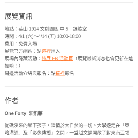
展覽資訊
地點：華山 1914 文創園區 中 5 – 鍋爐室
時間：4/1 (六)～4/14 (五) 10:00-18:00
費用：免費入場
展覽官方網站：點
這裡
進入
展場內隱藏活動：
特展 FB 活動頁
（展覽最新消息也會更新在這
裡唷！）
周邊活動介紹與報名：點
這裡
報名
作者
One Forty 莊凱慈
從礁溪來的鄉下孩子，鍾情於大自然的一切。大學遊走在「策
略溝通」及「影像傳播」之間，一堂越文課開啟了對東南亞領