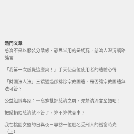
熱門文章
慈濟不是以服裝分階級、靜思堂用的是銅瓦，慈濟人澄清網路
謠言
「我第一次感覺這麼爽！」手天使首位使用者的體驗心得
「財團法人法」三讀通過卻排除宗教團體，是否讓宗教團體無
法可管？
公益組織專家：一窩蜂批評慈濟之前，先釐清流言蜚語吧！
把錢捐給慈濟就不管了，算不算做善事？
我在桃園女監的日與夜－專訪一位匿名受刑人的鐵窗時光
（上）