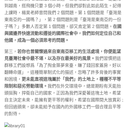
到越南，搭飛機只要 3 個小時，但我們卻對此如此陌生。記得
上課時，楊昊老師曾問我們 2 個問題，第 1 個問題是「臺灣是
東南亞的一國嗎？」，第 2 個問題則是「臺灣是東南亞的一份
子嗎？」多數人否定第 1 個問題，卻又肯定第 2 個問題。
在國
與國邊界快速流動和遷徙的國際社會中，我們如何定位自己和
他國，成為一個必須思考的問題。
第三，
若你也曾關懷過來自東南亞移工的生活處境，你便能望
見臺灣社會中最不堪，以及存在最美好的風景。
我們習慣把這
群移工們設想爲「為了掏金築夢來臺，賺了錢回家蓋房，好以
翻轉命運」，這種簡單制式化的描述，忽略了許多背後的事實
和困境，
更未能直視這塊屬於「我們」的土地上，種種不平等
限制和惡劣勞動環境。
我們在外交環境中，總是期盼有天能抬
頭挺胸，捍衛自己的國家，正因為我們深愛著這塊土地，希望
自主決定未來，能擁有更平等的權利，希望在國際間大放異彩 ;
但回過頭來，卻未能給予在國內的外國移工們一個合理且平等
的對待。