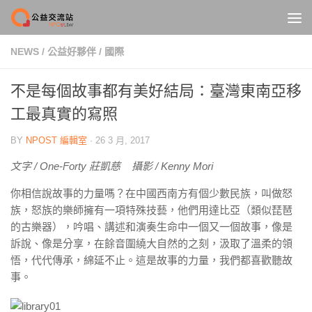
Skip to content
NEWS
/
公益好夥伴
/
國際
不是每個故事都有美好結局：臺灣東南亞移
工最真實的寫照
BY
NPOST 編輯室
·
26 3 月, 2017
文字 / One-Forty 莊凱慈 攝影 / Kenny Mori
你相信說故事的力量嗎？在中國西南方有個少數民族，叫做怒
族，怒族的樂師擁有一項特殊技藝，他們用達比亞（類似琵琶
的古樂器），吟唱、講述和演奏生命中一個又一個故事，像是
訴說、像是分享，在餘音圍繞大自然的之刻，汲取了溫柔的領
悟，代代傳承，綿延不止。這是故事的力量，我們都喜歡聽故
事。