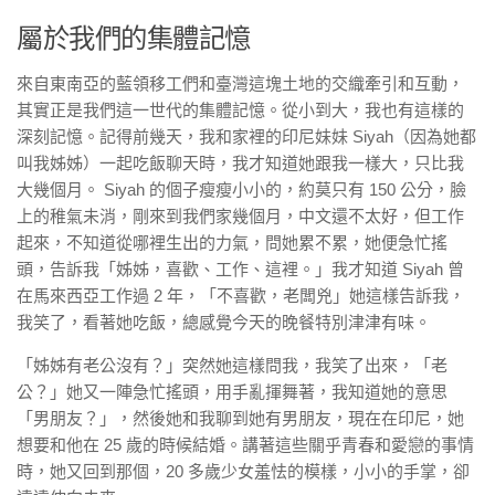
屬於我們的集體記憶
來自東南亞的藍領移工們和臺灣這塊土地的交織牽引和互動，
其實正是我們這一世代的集體記憶。從小到大，我也有這樣的
深刻記憶。記得前幾天，我和家裡的印尼妹妹 Siyah（因為她都
叫我姊姊）一起吃飯聊天時，我才知道她跟我一樣大，只比我
大幾個月。 Siyah 的個子瘦瘦小小的，約莫只有 150 公分，臉
上的稚氣未消，剛來到我們家幾個月，中文還不太好，但工作
起來，不知道從哪裡生出的力氣，問她累不累，她便急忙搖
頭，告訴我「姊姊，喜歡、工作、這裡。」我才知道 Siyah 曾
在馬來西亞工作過 2 年，「不喜歡，老闆兇」她這樣告訴我，
我笑了，看著她吃飯，總感覺今天的晚餐特別津津有味。
「姊姊有老公沒有？」突然她這樣問我，我笑了出來，「老
公？」她又一陣急忙搖頭，用手亂揮舞著，我知道她的意思
「男朋友？」，然後她和我聊到她有男朋友，現在在印尼，她
想要和他在 25 歲的時候結婚。講著這些關乎青春和愛戀的事情
時，她又回到那個，20 多歲少女羞怯的模樣，小小的手掌，卻