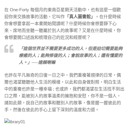
在 One-Forty 每個月的東南亞星期天活動中，也有這麼一個歡
迎你來交換故事的活動，它叫作
「真人圖書館」
。在什麼時候
你會想要拿起一本書開始閱讀呢？什麼時候你會想要靜下心
來、席地而坐聽一聽屬於別人的故事呢？又是在什麼時候，你
會想要開口述說和梳理自己的近況和經歷呢？
「這個世界並不需要更多成功的人，但是迫切需要能夠
療癒的人；能夠修復的人；會說故事的人；還有懂愛的
人。」──達賴喇嘛
也許在平凡無奇的日復一日之中，我們重複著規律的日常，偶
爾也渴望聽聽他人生活的模樣，以此和自身做對照，明白生活
中的重複也許是一種幸福 ; 也或許，我們都渴望在生活找不到出
口之際，能被別人的故事溫柔的擁抱和安慰，你不是一個人，
諸如此類，說自己的故事和聽別人的故事，像是握一握彼此的
手，然後在彼此的手心上留下深刻的溫度和力道。