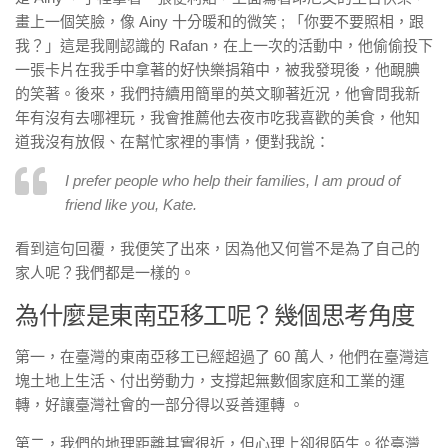
畫上一個笑臉，像 Ainy 十分暖和的微笑 ; 「你要不要照相，跟
我？」這是我剛認識的 Rafan，在上一次的活動中，他偷偷投下
一張卡片在我手中拿著的好快樂捐箱中，被我發現後，他靦腆
的笑著。後來，我們持續用簡單的英文聊著近況，他會問我新
年有沒有去哪裡玩，我會推薦他去夜市吃我喜歡的美食，他知
道我沒有放假、在幫忙家裡的事情，便對我說：
I prefer people who help their families, I am proud of
friend like you, Kate.
看到這句回覆，我便笑了出來，因為他又何嘗不是為了自己的
家人呢？我們都是一樣的。
為什麼是東南亞移工呢？幾個思考角度
第一，在臺灣的東南亞移工已經超過了 60 萬人，他們在臺灣這
塊土地上生活、付出勞動力，支撐起無數個家庭和工業的運
轉，好讓臺灣社會的一部分得以妥善運轉 。
第二，我們的地理距離其實很近，但心理上卻很陌生。從臺灣