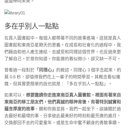
遠遠伸向未來。
多在乎別人一點點
在真人圖書館中，每個人都帶著不同的故事進場，這就是真人
圖書館和東南亞星期天的意義。在成長和社會化的過程中，我
們藉由和他人產生連結，去感受和同理這個世界，也反過來更
了解自己。於是你知道，你能做的看似微小，卻又缺一不可。
曾看過一段對於
「同理心」
的敘述，同理心 3 個字念起來，約
莫 0.6 秒，卻值得我們花上一輩子的時間學習。其概念看似複
雜，但其實更簡單的說也就是：「多在乎別人一點點」。
如果可以，
想要邀請你走進東南亞真人圖書館，裡面有著來自
東南亞的移工朋友們，他們真誠的眼神背後，有著特別誠實和
蘊含厚度的故事
，願和你肩並肩，我們一起坐下，談論關於過
去最好和最壞的事、分享彼此最美好的時刻和最荒唐的歲月，
交換那回不去的可愛童年，或是生命中奮不顧身的勇敢事蹟。