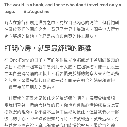
The world is a book, and those who don’t travel read only a
page. ── St.Augustine
有人在旅行和環走世界之中，見證自己內心的渴望；但我們則
在屬於我們的國度之內，看見了世界上最動人、關乎他人奮力
奔向夢想的樣貌，他們是來自東南亞的移工朋友。
打開心房，就是最舒適的距離
在 One-Forty 的日子，有許多個風光明媚或是下著細細微雨的
週日，我們一起拿著午餐到北車大廳，拉起褲檔，便一屁股坐
在黑白瓷磚間隔的地板上。我習慣先靜靜的觀察人來人往流動
的頻率，習慣先豎起耳朵聽一聽不同語言融合的繽紛和歡快，
一邊等待印尼朋友的到來。
「什麼樣的距離才是彼此之間最舒適的呢？」偶爾會這樣想，
當我們望著一堵語言相異的牆，你也許會擔心溝通成為彼此交
換近況的阻礙，會不會不注意而侵犯到彼此，但當我們握一握
彼此的手心、輕輕碰觸臉頰的同時，你就知道，就是這樣，有
些善意不需言說，真心誠意是我們能送給對方，最珍貴的禮