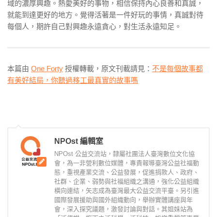
域的濃厚興趣。熱愛美好的事物，相信保持內心良善和真誠，
就能到達更好的地方。覺得活著是一件好玩的事情，真誠對待
每個人，期許自己對興趣永遠貪心，對生活永遠知足。
本篇由
One Forty
授權轉載，原文刊載請見：
不是每個故事都
有美好結局，你聽過移工最真實的故事嗎
NPOst 編輯室
NPOst 公益交流站，隸屬社團法人臺灣數位文化協
會，為一非營利數位媒體，專責報導臺灣公益社福動
態，重視產業交流、公益發展，促進捐款人、政府、
社群、企業、弱勢與社福組織之溝通，強化公益組織
橫向連結，矢志成為臺灣最大公益交流平臺。另引進
國際發展援助與國外組織動向，舉辦實體講座與年
會，深入探究議題，激發討論與對話。其姐妹站為