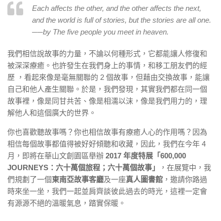
Each affects the other, and the other affects the next,
and the world is full of stories, but the stories are all one.
──by
The five people you meet in heaven.
我們相信說故事的力量，不論以何種形式，它都能讓人修復和
被深深療癒。也許發生在我們身上的事情，和移工朋友們的經
歷 ，看起來像是毫無關聯的 2 個故事，但藉由交換故事，能讓
自己和他人產生關聯。於是，我們發現，其實我們都在同一個
故事裡，像是同甘共苦、像是相濡以沫，像是我們用力的，理
解他人和這個廣大的世界。
你也喜歡聽故事嗎？你也相信故事有療癒人心的作用嗎？因為
相信每個故事都值得被好好傾聽和收藏，因此，我們在今年 4
月，即將在華山文創園區舉辦
2017 年度特展「600,000
JOURNEYS：六十萬個旅程；六十萬個故事」
，在展覽中，我
們規劃了一個
東南亞故事客廳
及一座
真人圖書館
，邀請你路過
時來坐一坐，我們一起並肩齊談彼此過去的時光，這裡一定會
有源源不絕的溫暖氣息，踏實保暖。