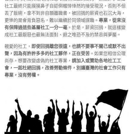
社工最終只能摸摸鼻子自認倒楣悻悻然的接受現況，否則不但
丟了飯碗，拿不到非自願離職書，被回捐的薪資也石沉大海，
更慘的是會背負惡名，難以繼續於同領域謀職。
專業，從來沒
有保障過這些基層社工一分一毫
。於是，薪資回捐，就這樣變
成社工最厭惡也最無法面對、避之唯恐不及的禁忌與夢靨。
親愛的社工，
即使回捐離您很遠，也請不要事不關己或默不出
聲，因為有許許多多的社工夥伴，正在受苦
。如果您相信公理
尚存，想要改變虛偽的社工專業，
請加入或贊助各地社工工
會，一起杜絕回捐，改善勞動條件，別讓臺灣的社會工作只有
專業，沒有勞權。