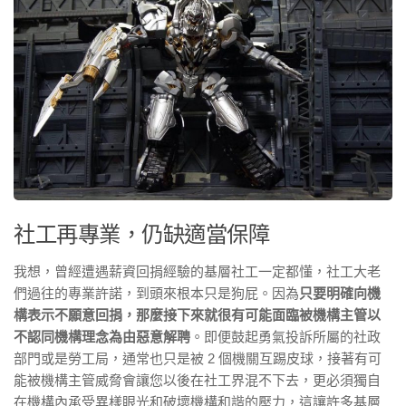
社工再專業，仍缺適當保障
我想，曾經遭遇薪資回捐經驗的基層社工一定都懂，社工大老
們過往的專業許諾，到頭來根本只是狗屁。因為
只要明確向機
構表示不願意回捐，那麼接下來就很有可能面臨被機構主管以
不認同機構理念為由惡意解聘
。即便鼓起勇氣投訴所屬的社政
部門或是勞工局，通常也只是被 2 個機關互踢皮球，接著有可
能被機構主管威脅會讓您以後在社工界混不下去，更必須獨自
在機構內承受異樣眼光和破壞機構和諧的壓力，這讓許多基層