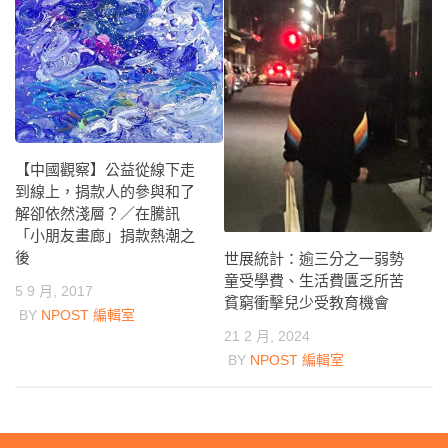
【中國觀察】公益從線下走
到線上，捐款人的參與和了
解卻依然淺層？／在騰訊
「小朋友畫廊」捐款熱潮之
後
世展統計：逾三分之一弱勢
童受學費、生活費匱乏所苦
5 9 月, 2017
貧窮衝擊兒少受教育機會
BY
NPOST 編輯室
21 2 月, 2024
BY
NPOST 編輯室