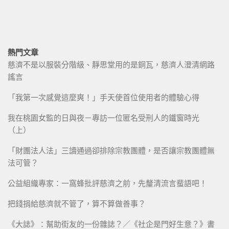
熱門文章
慈濟不是以服裝分階級、靜思堂用的是銅瓦，慈濟人澄清網路
謠言
「我第一次感覺這麼爽！」手天使首位使用者的體驗心得
我在桃園女監的日與夜－專訪一位匿名受刑人的鐵窗時光
（上）
「財團法人法」三讀通過卻排除宗教團體，是否讓宗教團體無
法可管？
公益組織專家：一窩蜂批評慈濟之前，先釐清流言蜚語吧！
把錢捐給慈濟就不管了，算不算做善事？
《大誌》：幫助街友的一份雜誌？／《社企是門好生意？》書