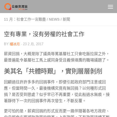
Skip to content
11 月：社會工作一言難盡
/
NEWS
/
新聞
空有專業，沒有勞權的社會工作
BY
橘冰月
·
23 2 月, 2017
薪資回捐，大概是除了議員辱罵基層社工只會吃飯拉屎之外，
最普遍能令基層社工馬上感同身受且義憤填膺的職場議題了。
美其名「共體時艱」，實則層層剝削
回顧過往許許多多的回捐事件，即便引起政府部門注意或回
應，但當時間一久，最後機構究竟有無回捐？以何種形式回
捐？是否受到懲處？似乎早已不再重要，從此船過水無痕，接
著靜待下一次的回捐事件再次發生，不斷反覆。
更可怕的是，薪資回捐的形式反而更一路伴隨著各地方政府、