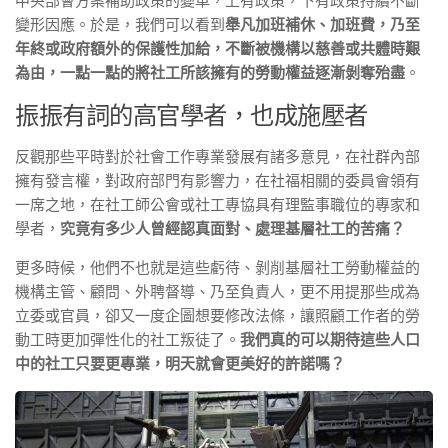
中央部會方案補助政策的變革，上有政策，下有政策持續不斷
變形因應。於是，我們可以看到
舉凡加班補休、加班費，乃至
年終或政府額外的保護性加給，不斷被機構以慈善或共體時艱
為由，一點一點的將社工所該擁有的勞動權益逐漸剝奪殆盡
。
振振有詞的高官學者，也成施壓者
反觀那些平時對於社會工作專業發展有諸多意見，在社群內部
擁有發言權，對政府部門有影響力，在社福相關的委員會領有
一席之地，在社工師公會或社工專協具有理監事職位的專家和
學者，
究竟有多少人曾經認真面對、處理基層社工的苦痛？
更多時候，他們不也就是這些虧待、剝削基層社工勞動權益的
機構主管、顧問、外聘督導、乃至負責人，更不用提那些成為
立委或官員，卻又一度企圖想要修改法條，讓照顧工作者的勞
動工時更加彈性化的社工叛徒了。
我們真的可以期待這些人口
中的社工只要更專業，明天就會更美好的許諾嗎？