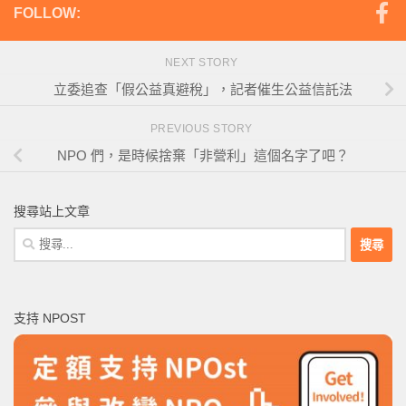
FOLLOW:
NEXT STORY
立委追查「假公益真避稅」，記者催生公益信託法
PREVIOUS STORY
NPO 們，是時候捨棄「非營利」這個名字了吧？
搜尋站上文章
搜
尋
關
鍵
支持 NPOST
字: