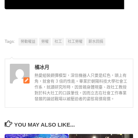
Tags:
勞動權益
勞權
社工
社工勞權
薪水回捐
橘冰月
熱愛組裝鋼彈模型，深信機器人只要是紅色，頭上有
角，就會有 3 倍的性能。畢業於朝陽科技大學社會工
作系，就讀研究所時，因曾親身體現臺、政社工教授
對於科大社工的口誅筆伐，因而立志在社會工作專業
發展的論述戰場以被壓迫者的姿態寫債寫償。
YOU MAY ALSO LIKE...