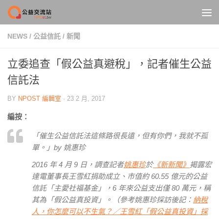
Skip to content
NEWS
/
公益信託
/
新聞
立委追查「假公益真避稅」，記者催生公益
信託法
BY
NPOST 編輯室
·
23 2 月, 2017
編按：
「催生公益信託法這條路很長遠，但有你們，我就不孤
單。」by 姚惠珍
2016 年 4 月 9 日，調查記者
姚惠珍
於
《新新聞》
揭露宏
達電董事長王雪紅捐助成立、市值約 60.55 億元的公益
信託「主愛社福基金」，6 年來公益支出僅 80 萬元，稱
其為「假公益真投資」。（參考姚惠珍採訪後記：
納稅
人，你怎麼可以不生氣？／王雪紅「假公益真投資」採