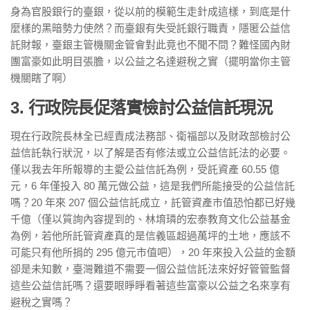
身為官股銀行的臺銀，從以前的模範生走針成這樣，到底是什
麼樣的黑暗勢力使然？而臺銀有失受託銀行職責，隱匿公益信
託財報，臺銀主管機關金管會對此竟也不聞不問？難怪國內財
團富豪如此明目張膽，以公益之名達避稅之實（擺明當你主管
機關瞎了啊）
3. 行政院長促落實檢討公益信託現況
現在行政院長林全已經責成法務部、衛福部以及財政部檢討公
益信託執行狀況，以了解是否有修法或立公益信託法的必要。
僅以我去年所報導的主愛公益信託為例，受託資產 60.55 億
元，6 年僅投入 80 萬元做公益，這是我們所能接受的公益信託
嗎？20 年來 207 個公益信託成立，託管資產市值恐怕都已好幾
千億（僅以質詢內容提到的、林堉璘的宏泰教育文化公益基金
為例，若他所託管資產真的是信義區超過萬坪的土地，應該不
可能只有他所捐的 295 億元市值吧），20 年來投入公益的金額
卻是未知數，臺灣難道不需要一個公益信託法來好好管管監督
這些公益信託嗎？還要眼睜睜看著這些富豪以公益之名來享有
避稅之實嗎？