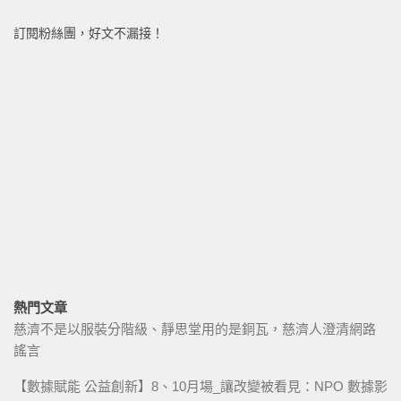
訂閱粉絲團，好文不漏接！
熱門文章
慈濟不是以服裝分階級、靜思堂用的是銅瓦，慈濟人澄清網路
謠言
【數據賦能 公益創新】8、10月場_讓改變被看見：NPO 數據影