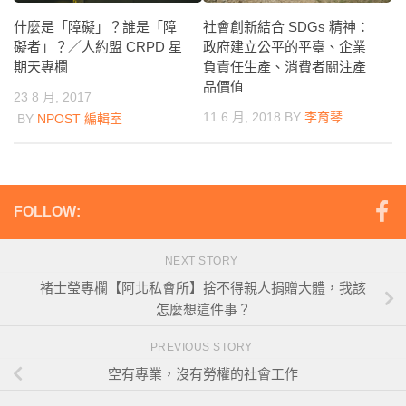
什麼是「障礙」？誰是「障
社會創新結合 SDGs 精神：
礙者」？／人約盟 CRPD 星
政府建立公平的平臺、企業
期天專欄
負責任生產、消費者關注產
品價值
23 8 月, 2017
11 6 月, 2018
BY
李育琴
BY
NPOST 編輯室
FOLLOW:
NEXT STORY
褚士瑩專欄【阿北私會所】捨不得親人捐贈大體，我該
怎麼想這件事？
PREVIOUS STORY
空有專業，沒有勞權的社會工作