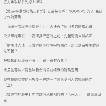
響力全攻略系列線上課程
【北區-進階型技術工作坊】公益特攻隊：NGO/NPO 的 AI 高效
工作流實戰
「我第一次感覺這麼爽！」手天使首位使用者的體驗心得
公益組織專家：一窩蜂批評慈濟之前，先釐清流言蜚語吧！
「財團法人法」三讀通過卻排除宗教團體，是否讓宗教團體無
法可管？
把錢捐給慈濟就不管了，算不算做善事？
余孟勳專欄／從慈濟看台灣公益組織的財務透明
我在桃園女監的日與夜－專訪一位匿名受刑人的鐵窗時光
（上）
【被歧視的歷史】中古歐洲地位獨特的「活死人」──痲瘋病患
者