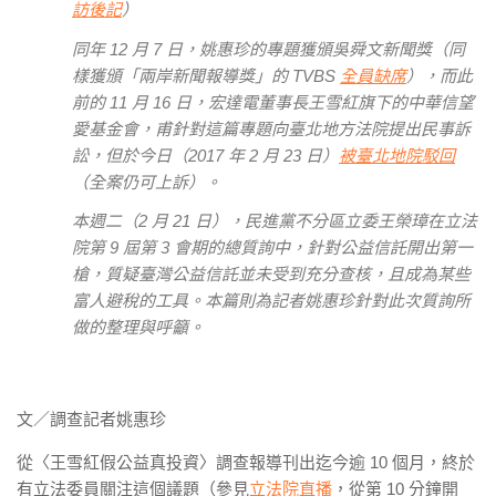
訪後記
）
同年 12 月 7 日，姚惠珍的專題獲頒吳舜文新聞獎（同
樣獲頒「兩岸新聞報導獎」的 TVBS
全員缺席
），而此
前的 11 月 16 日，宏達電董事長王雪紅旗下的中華信望
愛基金會，甫針對這篇專題向臺北地方法院提出民事訴
訟，但於今日（2017 年 2 月 23 日）
被臺北地院駁回
（全案仍可上訴）。
本週二（2 月 21 日），民進黨不分區立委王榮璋在立法
院第 9 屆第 3 會期的總質詢中，針對公益信託開出第一
槍，質疑臺灣公益信託並未受到充分查核，且成為某些
富人避稅的工具。本篇則為記者姚惠珍針對此次質詢所
做的整理與呼籲。
文／調查記者姚惠珍
從〈王雪紅假公益真投資〉調查報導刊出迄今逾 10 個月，終於
有立法委員關注這個議題（參見
立法院直播
，從第 10 分鐘開