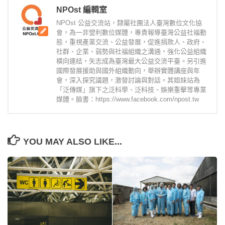
NPOst 編輯室
NPOst 公益交流站，隸屬社團法人臺灣數位文化協
會，為一非營利數位媒體，專責報導臺灣公益社福動
態，重視產業交流、公益發展，促進捐款人、政府、
社群、企業、弱勢與社福組織之溝通，強化公益組織
橫向連結，矢志成為臺灣最大公益交流平臺。另引進
國際發展援助與國外組織動向，舉辦實體講座與年
會，深入探究議題，激發討論與對話。其姐妹站為
「泛傳媒」旗下之泛科學、泛科技、娛樂重擊等專業
媒體。臉書：https://www.facebook.com/npost.tw
YOU MAY ALSO LIKE...