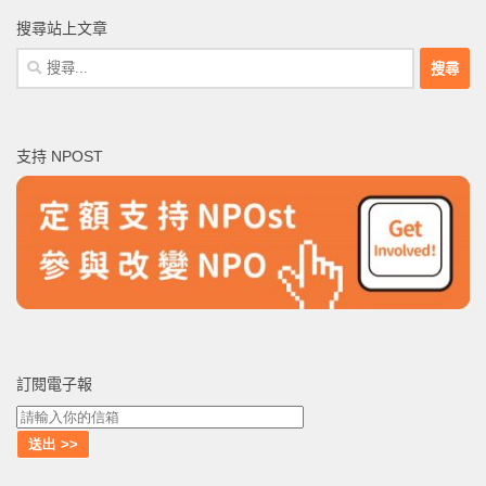
搜尋站上文章
搜
尋
關
鍵
支持 NPOST
字:
訂閱電子報