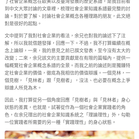
了社會企業概念在歐美以及臺灣發展的歷史系譜，是我目前看
到中文大眾討論的文章裡，梳理社會企業知識系譜最完整的討
論。對於要了解、討論社會企業概念各種理路的朋友，此文絕
對是很好的起點。
文中提到了我對社會企業的看法，余兄也對我的論述下了注
解，所以我就借題發揮，回應一下。不過，我不打算繼續在概
念上論辯，一來，我的意見之前已撰文發表，至今沒有太大的
改變；二來，余兄該文的主要貢獻是在有限的篇幅內，提供一
幅概覽社會企業概念系譜的全景。而我之前的論述則是獨鍾特
定社會企業的價值，徹底為我相信的價值辯護。一個見林，一
個見樹，「見林者」跟「見樹者」，沒法、也必要在概念上爭
辯誰人所見為木。
因此，我打算從另一個角度回應「見樹者」與「見林者」身心
狀態的差異，也就是，試著從作為一個社會企業實踐者的角
色，在余兄理出的社會企業知識系統之「理論理性」外，勾勒
一位實踐者所需要的另一種「實踐理性」的身心狀態。