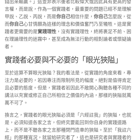
錢出來輸贏。」這並非表示後者比較偉大或因此具有更高的發
言權，而是說，作為一個實踐者，最重要的問題已經不是理解
甲說、乙說、丙說，而是
你自己
相信什麼，
你自己
怎麼說，從
而
你自己
心甘情願為這樣的理念和價值奮鬥乃至犧牲。這是實
踐者更需要的是
實踐理性
，沒有實踐理性，終將裹足不前、困
在理論理性的迷霧中，甚至成為無法行動的相對論者或懷疑論
者。
實踐者必要與不必要的「眼光狹隘」
至於這算不算眼光狹隘？我的看法是，從實踐的角度來看，專
注力是必要的，若因專注而限制所見的幅度，絕對是值得肯定
且必要的態度。但是，實踐者若因此不敞開心胸聽各種不同的
講法以充實或修正自己所相信之價值的內涵，那樣的狹隘就萬
萬不可了。
換言之，實踐者的眼光狹隘必須是「六經註我」的狹隘，也就
是，必須知道各家之言，但終究要能回到你自身的實踐道路
上，而不是不聽各家之言那種閉門造車的狹隘。至於「我註六
經」的那種寬況，就留給研究者了，這也是研究者與實踐者的