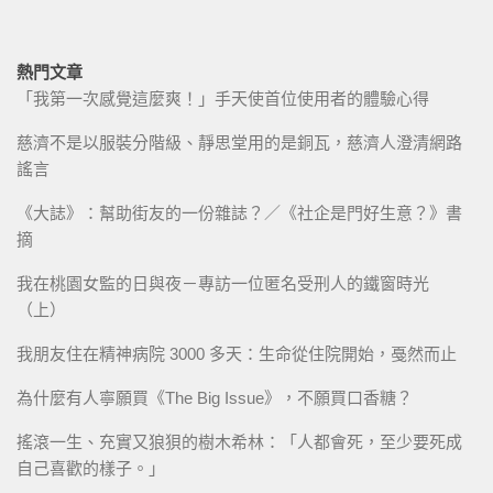
熱門文章
「我第一次感覺這麼爽！」手天使首位使用者的體驗心得
慈濟不是以服裝分階級、靜思堂用的是銅瓦，慈濟人澄清網路
謠言
《大誌》：幫助街友的一份雜誌？／《社企是門好生意？》書
摘
我在桃園女監的日與夜－專訪一位匿名受刑人的鐵窗時光
（上）
我朋友住在精神病院 3000 多天：生命從住院開始，戞然而止
為什麼有人寧願買《The Big Issue》，不願買口香糖？
搖滾一生、充實又狼狽的樹木希林：「人都會死，至少要死成
自己喜歡的樣子。」