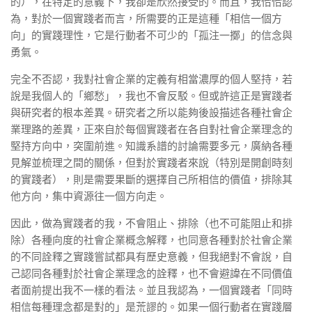
的），在特定的意義下，我卻是欣然接受的。而且，我恰恰認
為，對於一個實踐者而言，所需要的正是這種「相信一個方
向」的實踐理性，它是行動者不可少的「孤注一擲」的信念與
勇氣。
完全不否認，我對社會企業的定義有相當濃厚的個人堅持，若
說是我個人的「鄉愁」，我也不會反駁。但或許這正是實踐者
與研究者的根本差異。研究者之所以能夠後設描述各種社會企
業理路的差異，正來自於每個實踐者在各自對社會企業理念的
堅持方向中，突圍前進。知識系譜的討論需要多元，廣納各種
見解並梳理之間的關係，但對於實踐者來說（特別是開創時刻
的實踐者），則是需要果斷的選擇自己所相信的價值，排除其
他方向，集中資源往一個方向走。
因此，做為實踐者的我，不會阻止、排除（也不可能阻止和排
除）各種向度的社會企業概念解釋，也同意各種對於社會企業
的不同詮釋之實踐嘗試都具有歷史意義，但我絕對不會說，自
己認同各種對於社會企業理念的詮釋，也不會避諱在不同價值
者面前提出我不一樣的看法。並且我認為，一個實踐者「同時
相信每種理念都是對的」是荒謬的。如果一個行動者在實踐層