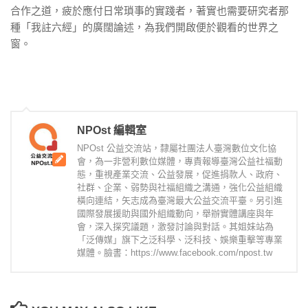
合作之道，疲於應付日常瑣事的實踐者，著實也需要研究者那
種「我註六經」的廣闊論述，為我們開啟便於觀看的世界之
窗。
NPOst 編輯室
NPOst 公益交流站，隸屬社團法人臺灣數位文化協
會，為一非營利數位媒體，專責報導臺灣公益社福動
態，重視產業交流、公益發展，促進捐款人、政府、
社群、企業、弱勢與社福組織之溝通，強化公益組織
橫向連結，矢志成為臺灣最大公益交流平臺。另引進
國際發展援助與國外組織動向，舉辦實體講座與年
會，深入探究議題，激發討論與對話。其姐妹站為
「泛傳媒」旗下之泛科學、泛科技、娛樂重擊等專業
媒體。臉書：https://www.facebook.com/npost.tw