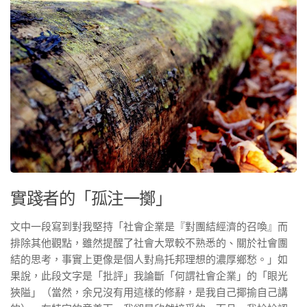
實踐者的「孤注一擲」
文中一段寫到對我堅持「社會企業是『對團結經濟的召喚』而
排除其他觀點，雖然提醒了社會大眾較不熟悉的、關於社會團
結的思考，事實上更像是個人對烏托邦理想的濃厚鄉愁。」如
果說，此段文字是「批評」我論斷「何謂社會企業」的「眼光
狹隘」（當然，余兄沒有用這樣的修辭，是我自己揶揄自己講