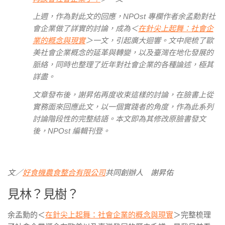
上週，作為對此文的回應，NPOst 專欄作者余孟勳對社
會企業做了詳實的討論，成為＜
在針尖上起舞：社會企
業的概念與現實
＞一文，引起廣大迴響。文中爬梳了歐
美社會企業概念的延革與轉變，以及臺灣在地化發展的
脈絡，同時也整理了近年對社會企業的各種論述，極其
詳盡。
文章發布後，謝昇佑再度收束這樣的討論，在臉書上從
實務面來回應此文，以一個實踐者的角度，作為此系列
討論階段性的完整結語。本文即為其修改原臉書發文
後，NPOst 編輯刊登。
文／
好食機農食整合有限公司
共同創辦人 謝昇佑
見林？見樹？
余孟勳的＜
在針尖上起舞：社會企業的概念與現實
＞完整梳理