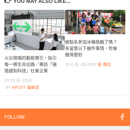
YOU MAY ALSO LIKE...
被點名參加冰桶挑戰了嗎？
多留意以下幾件事情，你會
做得更好
火災現場的動態導引，指引
每一條生命出路／專訪「瑞
19 8 月, 2014
BY
張 傳佳
德感知科技」社會企業
23 10 月, 2018
BY
NPOST 編輯室
FOLLOW: