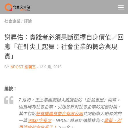
Skip to content
社會企業
/
評論
謝昇佑：實踐者必須果斷選擇自身價值／回
應「在針尖上起舞：社會企業的概念與現
實」
BY
NPOST 編輯室
·
13 9 月, 2016
編按：
7 月初，王品集團創辦人戴勝益的「益品書屋」開幕，
因自稱為社會企業，引起各界對社會企業的定義討論，
其中包括
好食機農食整合有限公司
共同創辦人謝昇佑的
一篇
9000 字長文
，NPOst 將其結論摘錄為＜
戴董，別
再誤會社會企業了！
＞一文。