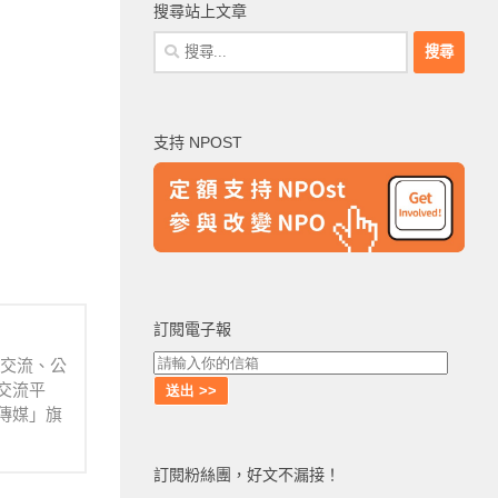
搜尋站上文章
搜
尋
關
鍵
支持 NPOST
字:
訂閱電子報
業交流、公
交流平
傳媒」旗
訂閱粉絲團，好文不漏接！