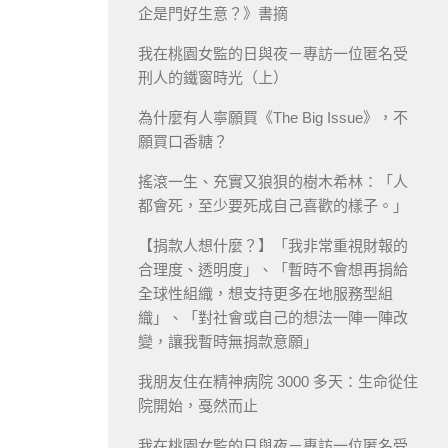
企是門好生意？》書摘
我在桃園女監的日與夜－專訪一位匿名受
刑人的鐵窗時光（上）
為什麼有人寧願買《The Big Issue》，不
願買口香糖？
搖滾一生、充實又狼狽的樹木希林：「人
都會死，至少要死成自己喜歡的樣子。」
【捐款人想什麼？】「我非常重視財報的
合理度、透明度」、「暫時不會想再捐給
全球性組織，想支持更多在地服務型組
織」、「對社會或自己的想法一陣一陣改
變，讓我暫時無捐款意願」
我朋友住在精神病院 3000 多天：生命從住
院開始，戞然而止
我在桃園女監的日與夜－專訪一位匿名受