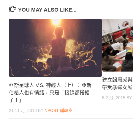
YOU MAY ALSO LIKE...
建立歸屬感與
亞斯星球人 V.S. 神經人（上）：亞斯
帶受暴婦女展
伯格人也有情緒，只是「接線都搭錯
5 2 月, 2015
B
了！」
21 11 月, 2018
BY
NPOST 編輯室