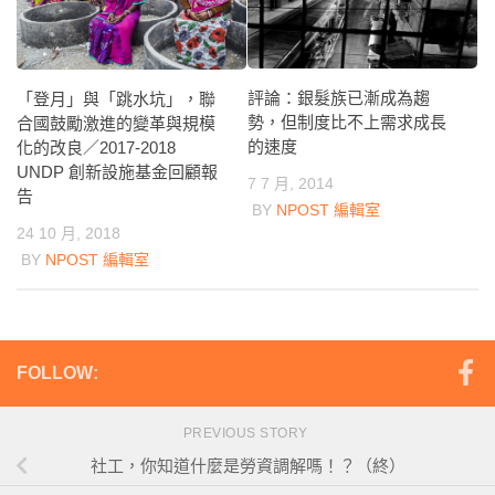
評論：銀髮族已漸成為趨
「登月」與「跳水坑」，聯
勢，但制度比不上需求成長
合國鼓勵激進的變革與規模
的速度
化的改良／2017-2018
UNDP 創新設施基金回顧報
7 7 月, 2014
告
BY
NPOST 編輯室
24 10 月, 2018
BY
NPOST 編輯室
FOLLOW:
PREVIOUS STORY
社工，你知道什麼是勞資調解嗎！？（終）