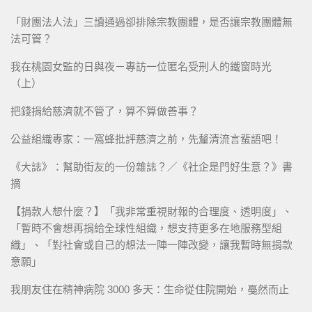
「財團法人法」三讀通過卻排除宗教團體，是否讓宗教團體無
法可管？
我在桃園女監的日與夜－專訪一位匿名受刑人的鐵窗時光
（上）
把錢捐給慈濟就不管了，算不算做善事？
公益組織專家：一窩蜂批評慈濟之前，先釐清流言蜚語吧！
《大誌》：幫助街友的一份雜誌？／《社企是門好生意？》書
摘
【捐款人想什麼？】「我非常重視財報的合理度、透明度」、
「暫時不會想再捐給全球性組織，想支持更多在地服務型組
織」、「對社會或自己的想法一陣一陣改變，讓我暫時無捐款
意願」
我朋友住在精神病院 3000 多天：生命從住院開始，戞然而止