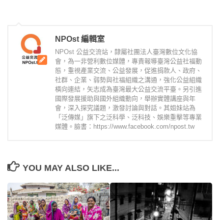
NPOst 編輯室
NPOst 公益交流站，隸屬社團法人臺灣數位文化協
會，為一非營利數位媒體，專責報導臺灣公益社福動
態，重視產業交流、公益發展，促進捐款人、政府、
社群、企業、弱勢與社福組織之溝通，強化公益組織
橫向連結，矢志成為臺灣最大公益交流平臺。另引進
國際發展援助與國外組織動向，舉辦實體講座與年
會，深入探究議題，激發討論與對話。其姐妹站為
「泛傳媒」旗下之泛科學、泛科技、娛樂重擊等專業
媒體。臉書：https://www.facebook.com/npost.tw
YOU MAY ALSO LIKE...