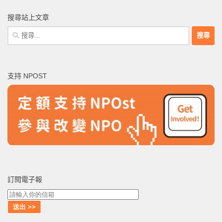
搜尋站上文章
搜
尋
關
鍵
支持 NPOST
字:
訂閱電子報