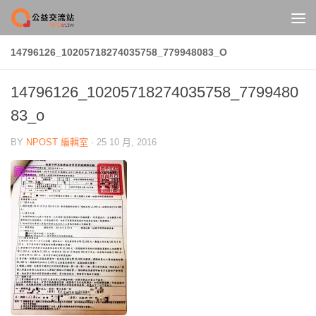
Skip to content
14796126_10205718274035758_779948083_O
14796126_10205718274035758_7799480
83_o
BY
NPOST 編輯室
·
25 10 月, 2016