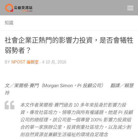
Skip to content
知識
社會企業正熱門的影響力投資，是否會犧牲
弱勢者？
BY
NPOST 編輯室
·
4 10 月, 2016
文／茉爾根·賽門（Morgan Simon，Pi 投顧公司）
翻譯／賴慧
玲
本文作者茉爾根·賽門過去 10 多年來投身於影響力投
資，專攻社區培力、領導力與所有權議題。她是 Pi 投顧
公司的總經理，該公司是一個專營 100% 影響力投資組
合的單一家族辦公室，投資側重社區培力，以及減少剝
削自然資源並兼顧生活福祉的環境自足理念