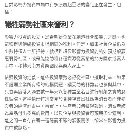
目前影響力投資市場中有多股風起雲湧的變化正在發生，包
括：
犧牲弱勢社區來營利？
影響力投資的設立，是希望讓企業在創造社會影響力之餘，也
能獲得與傳統投資市場相同的獲利。但是，如果社會企業仍為
少數特權人士所把持，就很難想像影響力投資能夠如預期般嘉
惠弱勢社區，或是能協助將各種資源從富裕的北方國家或富人
手中，移轉到南方貧窮國家與窮人身上。
依照投資的定義，這些投資案勢必得從社區中攫取利益。如果
不處理企業所有權的結構問題，讓受助的弱勢者也參與其中，
只會再度落入過去數十年來以各種堂皇名目進行剝削之實的惡
性循環。這種情形特別常見於各種視貧困社區為消費者而非參
與者的經濟計畫中。事實上，生產者如何獲得報酬、消費者該
為產品付出多高的費用，以及企業與投資者可預期多少獲利，
這之間一直存在著一種隱而不顯的緊張關係，卻常在影響力投
資中被忽略。