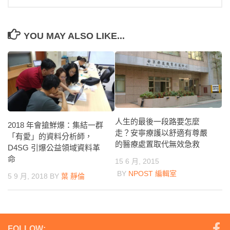
YOU MAY ALSO LIKE...
人生的最後一段路要怎麼
2018 年會搶鮮爆：集結一群
走？安寧療護以舒適有尊嚴
「有愛」的資料分析師，
的醫療處置取代無效急救
D4SG 引爆公益領域資料革
命
15 6 月, 2015
BY
NPOST 編輯室
5 9 月, 2018
BY
葉 靜倫
FOLLOW: