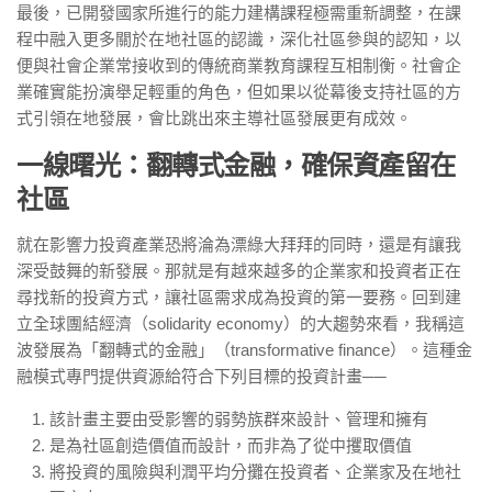
最後，已開發國家所進行的能力建構課程極需重新調整，在課
程中融入更多關於在地社區的認識，深化社區參與的認知，以
便與社會企業常接收到的傳統商業教育課程互相制衡。社會企
業確實能扮演舉足輕重的角色，但如果以從幕後支持社區的方
式引領在地發展，會比跳出來主導社區發展更有成效。
一線曙光：翻轉式金融，確保資產留在
社區
就在影響力投資產業恐將淪為漂綠大拜拜的同時，還是有讓我
深受鼓舞的新發展。那就是有越來越多的企業家和投資者正在
尋找新的投資方式，讓社區需求成為投資的第一要務。回到建
立全球團結經濟（solidarity economy）的大趨勢來看，我稱這
波發展為「翻轉式的金融」（transformative finance）。這種金
融模式專門提供資源給符合下列目標的投資計畫──
該計畫主要由受影響的弱勢族群來設計、管理和擁有
是為社區創造價值而設計，而非為了從中攫取價值
將投資的風險與利潤平均分攤在投資者、企業家及在地社