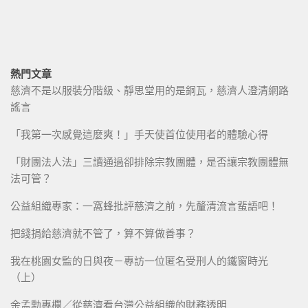
熱門文章
慈濟不是以服裝分階級、靜思堂用的是銅瓦，慈濟人澄清網路
謠言
「我第一次感覺這麼爽！」手天使首位使用者的體驗心得
「財團法人法」三讀通過卻排除宗教團體，是否讓宗教團體無
法可管？
公益組織專家：一窩蜂批評慈濟之前，先釐清流言蜚語吧！
把錢捐給慈濟就不管了，算不算做善事？
我在桃園女監的日與夜－專訪一位匿名受刑人的鐵窗時光
（上）
余孟勳專欄／從慈濟看台灣公益組織的財務透明