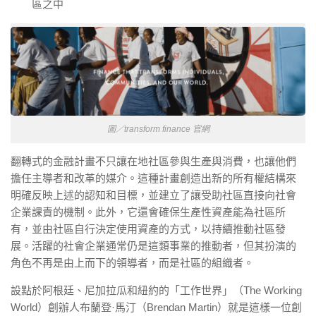
區之中
圖／transform finance 官網
翻轉式的金融計畫不只讓在地社區參與生產與消費，也讓他們
擔任主導者和改革的媒介。這種計畫創造出新的所有權結構來
明確反映上述的認知和目標，並建立了讓受助社區直接向社會
企業課責的機制。此外，它還會確保生產性資產能為社區所
有，並由社區自行決定使用資產的方式，以持續推動社區發
展。活躍的社會企業通常仍是這類事業的推動者，但其扮演的
角色不再是由上而下的領導者，而是社區的組織者。
設點於阿根廷、尼加拉瓜和紐約的「工作世界」（The Working
World）創辦人布蘭登·馬汀（Brendan Martin）就是這樣一位創