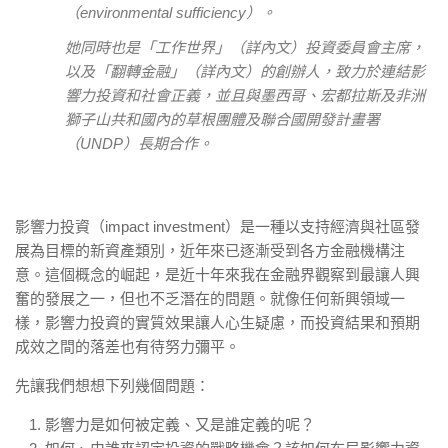
（environmental sufficiency）。
她同時也是「工作世界」（詳內文）投資委員會主席，
以及「翻轉金融」（詳內文）的創辦人，致力於連結影
響力投資和社會正義，並且與墨西哥、宏都拉斯及非洲
獅子山共和國內的草根團體及聯合國開發計畫署
（UNDP）長期合作。
影響力投資（impact investment）是一種以支持經濟與社區發
展為目標的新資產類別，近年來已逐漸受到各方金融機構注
意。這個概念的崛起，是近十年來我在金融界觀察到最讓人興
奮的發展之一，但也不乏潛在的問題。就像任何新興領域一
樣，影響力投資的實質效果讓人心生疑慮，而投資結果和預期
成效之間的落差也有待努力彌平。
先讓我們想想下列幾個問題：
影響力是如何被定義、又是誰定義的呢？