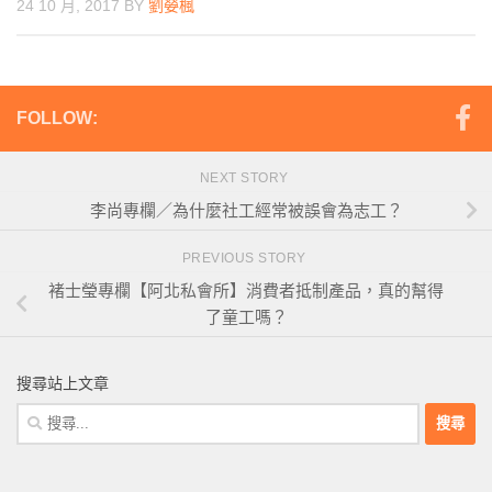
24 10 月, 2017
BY
劉嫈楓
FOLLOW:
NEXT STORY
李尚專欄／為什麼社工經常被誤會為志工？
PREVIOUS STORY
褚士瑩專欄【阿北私會所】消費者抵制產品，真的幫得
了童工嗎？
搜尋站上文章
搜
尋
關