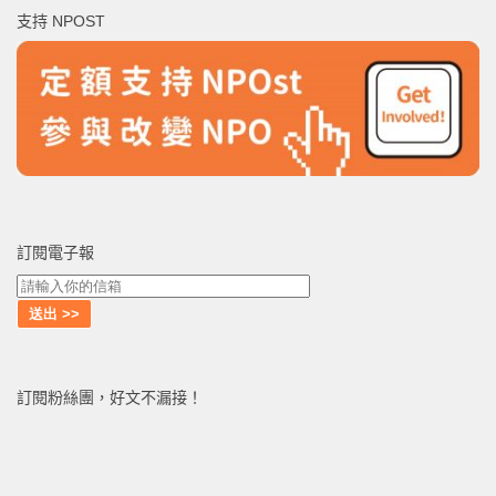
鍵
支持 NPOST
字:
訂閱電子報
訂閱粉絲團，好文不漏接！