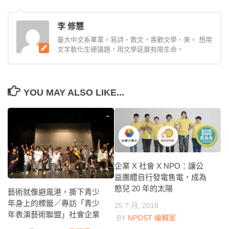
李 修慧
臺大中文系畢業。寫詩、散文，喜歡文學、美。 想用
文字軟化生硬議題，用文學延展有限生命。
YOU MAY ALSO LIKE...
企業 X 社會 X NPO：讓公
益團體自行發電售電，成為
憨兒 20 年的太陽
藝術就像避風港，撕下青少
年身上的標籤／專訪「青少
25 7 月, 2018
年表演藝術聯盟」社會企業
BY
NPOST 編輯室