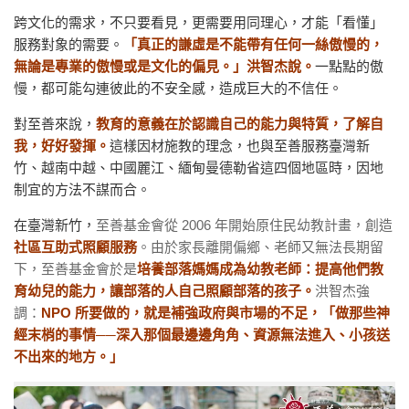
跨文化的需求，不只要看見，更需要用同理心，才能「看懂」
服務對象的需要。
「真正的謙虛是不能帶有任何一絲傲慢的，
無論是專業的傲慢或是文化的偏見。」洪智杰說。
一點點的傲
慢，都可能勾連彼此的不安全感，造成巨大的不信任。
對至善來說，
教育的意義在於
認識自己的能力與特質，了解自
我，好好發揮。
這樣因材施教的理念，也與至善服務臺灣新
竹、越南中越、中國麗江、緬甸曼德勒省這四個地區時，因地
制宜的方法不謀而合。
在臺灣新竹，
至善基金會從 2006 年開始原住民幼教計畫，創造
社區互助式照顧服務
。由於家長離開偏鄉、老師又無法長期留
下，至善基金會於是
培養部落媽媽成為幼教老師：提高他們教
育幼兒的能力，讓部落的人自己照顧部落的孩子。
洪智杰強
調：
NPO 所要做的，就是補強政府與市場的不足，「做那些神
經末梢的事情──深入那個最邊邊角角、資源無法進入、小孩送
不出來的地方。」