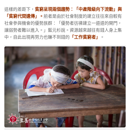
這樣的差距下，
貧窮呈現兩個趨勢：
「中產階級向下流動」與
「貧窮代間遺傳」。
前者是由於社會制度的建立往往來自較有
社會參與機會的優勢族群：「優勢者彷彿建立一道道的閘門，
讓弱勢者難以進入。」藍元杉說。資源越來越往有錢人身上集
中，自此出現再努力也賺不到錢的
「工作貧窮者」
。