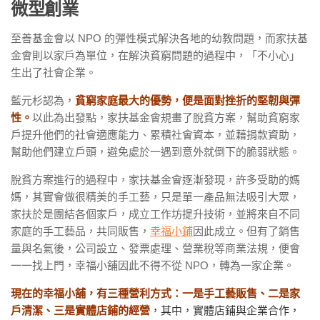
微型創業
至善基金會以 NPO 的彈性模式解決各地的幼教問題，而家扶基
金會則以家戶為單位，在解決貧窮問題的過程中，「不小心」
生出了社會企業。
藍元杉認為，
貧窮家庭最大的優勢，便是面對挫折的堅韌與彈
性。
以此為出發點，家扶基金會規畫了脫貧方案，幫助貧窮家
戶提升他們的社會適應能力、累積社會資本，並藉捐款資助，
幫助他們建立戶頭，避免處於一遇到意外就倒下的脆弱狀態。
脫貧方案進行的過程中，家扶基金會逐漸發現，許多受助的媽
媽，其實會做很精美的手工藝，只是單一產品無法吸引大眾，
家扶於是團結各個家戶，成立工作坊提升技術，並將來自不同
家庭的手工藝品，共同販售，
幸福小鋪
因此成立。
但有了銷售
量與名氣後，公司設立、發票處理、營業稅等商業法規，便會
一一找上門，幸福小舖因此不得不從 NPO，轉為一家企業。
現在的幸福小舖，有三種營利方式：一是手工藝販售、二是家
戶清潔、三是實體店鋪的經營
，其中，實體店鋪與企業合作，