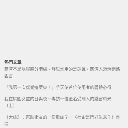
熱門文章
慈濟不是以服裝分階級、靜思堂用的是銅瓦，慈濟人澄清網路
謠言
「我第一次感覺這麼爽！」手天使首位使用者的體驗心得
我在桃園女監的日與夜－專訪一位匿名受刑人的鐵窗時光
（上）
《大誌》：幫助街友的一份雜誌？／《社企是門好生意？》書
摘