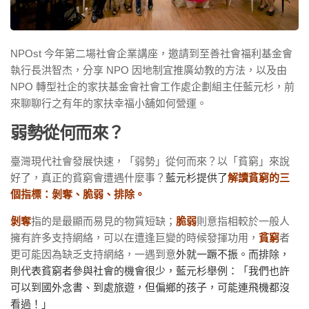
NPOst 今年第二場社會企業講座，邀請到至善社會福利基金會
執行長洪智杰，分享 NPO 因地制宜推廣幼教的方法，以及由
NPO 轉型社企的家扶基金會社會工作處企劃組主任藍元杉，前
來聊聊行之有年的家扶幸福小舖如何營運。
弱勢從何而來？
臺灣現代社會發展快速，「弱勢」從何而來？以「貧窮」來說
好了，真正的貧窮會遭遇什麼事？
藍元杉提供了
解讀貧窮的三
個指標：
剝奪、脆弱、排除。
剝奪
指的是最顯而易見的物質短缺；
脆弱
則意指相較於一般人
擁有許多支持網絡，可以在遭逢巨變的時候發揮功用，
貧窮
者
更可能因為缺乏支持網絡，一遇到意
外就一蹶不振。而排除，
則代表貧窮者參與社會的機會很少，藍元杉舉例：「我們也許
可以到國外念書、到處旅遊，但偏鄉的孩子，可能連飛機都沒
看過！」