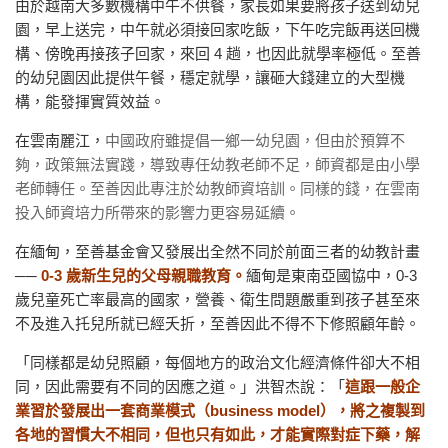
由於越南大多數機構中午不供餐，家長如果要將孩子送到幼兒
園，早上送完，中午就必須接回家吃飯，下午吃完飯再送回機
構、傍晚再接孩子回家，來回 4 趟，也因此就學率極低。至善
的幼兒園因此提供午餐，穩定就學，讓砸大錢建立的大型機
構，能發揮實質效益。
在雲南麗江，
中國政府雖提倡一鄉一幼兒園，但由於預算不
夠，政策無法實踐，導致專任幼教老師不足，師資都是由小學
老師轉任。至善因此專注於幼教師資培訓。同樣的錢，在雲南
投入師資培力所帶來的影響力更容易延續。
在緬甸，至善基金會又發展出全然不同於前面三者的幼教計畫
──
0-3 歲新生兒的父母親職教育。
緬甸是東南亞國協中，0-3
歲兒童死亡率最高的國家，營養、衛生問題嚴重到孩子甚至來
不及進入托兒所就已經夭折，至善因此不得不下修照顧年齡。
「同樣都是幼兒照顧，每個地方的政治文化經濟條件卻大不相
同，因此需要有不同的因應之道。」洪智杰說：「
這跟一般企
業習於發展出一套商業模式（business model），將之複製到
各地的習慣大不相同，但也只有如此，才能實際對症下藥，解