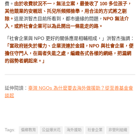
費。
由於收費狀況不一，無法立案，最後收了 100 多位孩子，
其他競業的安親班、托兒所頻頻檢舉，用合法的方式將之剔
除。
這是洪智杰目前所看到，都市邊緣的問題，
NPO 無法介
入，或許社會企業可以為此開出一條能走的路。
「社會企業與 NPO 更好的關係應是相輔相成，」洪智杰強調：
「
當政府迷失於權力、企業流連於金錢，NPO 與社會企業，便
擔任守門人，在兩者失能之處，編織各式各樣的網絡，把漏網
的弱勢者網起來。」
延伸閱讀：
臺灣 NGOs 為什麼要去海外做援助？從至善基金會
談起
Tags:
偏鄉教育
公益爆米花
海外援助
社會企業
非營利組織