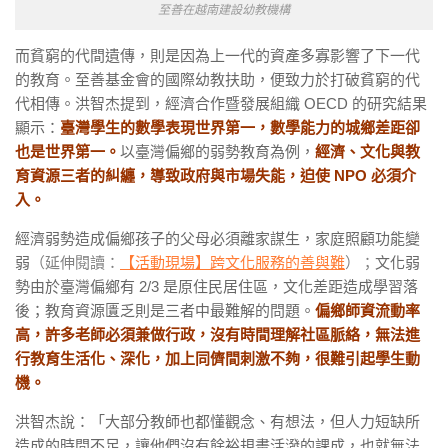
至善在越南建設幼教機構
而貧窮的代間遺傳，則是因為上一代的資產多寡影響了下一代
的教育。
至善基金會的國際幼教扶助，便致力於打破貧窮的代
代相傳。洪智杰提到，經濟合作暨發展組織 OECD 的研究結果
顯示：
臺灣學生的數學表現世界第一，數學能力的城鄉差距卻
也是世界第一。
以臺灣偏鄉的弱勢教育為例，
經濟、文化與教
育資源三者的糾纏，導致政府與市場失能，迫使 NPO 必須介
入。
經濟弱勢造成偏鄉孩子的父母必須離家謀生，家庭照顧功能變
弱
（延伸閱讀：
【活動現場】跨文化服務的善與難
）；
文化弱
勢由於臺灣偏鄉有 2/3 是原住民居住區，文化差距造成學習落
後；教育資源匱乏則是三者中最難解的問題。
偏鄉師資流動率
高，許多老師必須兼做行政，沒有時間理解社區脈絡，無法進
行教育生活化、深化，加上同儕間刺激不夠，很難引起學生動
機。
洪智杰說：「大部分教師也都懂觀念、有想法，但人力短缺所
造成的時間不足，讓他們沒有餘裕規畫活潑的課成，也就無法