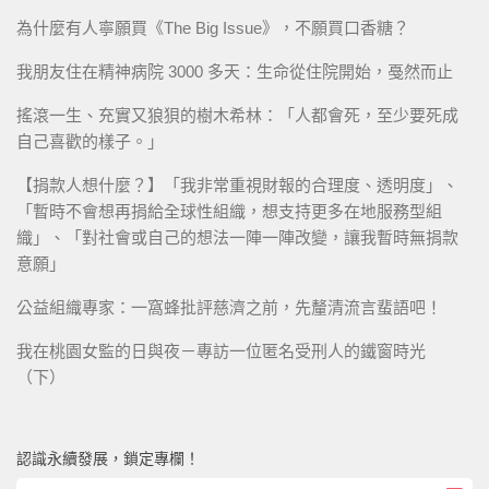
為什麼有人寧願買《The Big Issue》，不願買口香糖？
我朋友住在精神病院 3000 多天：生命從住院開始，戞然而止
搖滾一生、充實又狼狽的樹木希林：「人都會死，至少要死成
自己喜歡的樣子。」
【捐款人想什麼？】「我非常重視財報的合理度、透明度」、
「暫時不會想再捐給全球性組織，想支持更多在地服務型組
織」、「對社會或自己的想法一陣一陣改變，讓我暫時無捐款
意願」
公益組織專家：一窩蜂批評慈濟之前，先釐清流言蜚語吧！
我在桃園女監的日與夜－專訪一位匿名受刑人的鐵窗時光
（下）
認識永續發展，鎖定專欄！