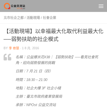
Skip to content
北市社企之都
/
活動現場
/
社會企業
【活動現場】以幸福最大化取代利益最大化
──弱勢扶助的社企模式
BY
李 修慧
·
1 8 月, 2016
名稱：公益爆米花#38｜【弱勢扶助】──看見社會死
角，迎向弱勢發展的挑戰
日期：7 月 21 日（四）
時間：18:30 – 21:30
地點：社企大樓 3F 社企小棧
主辦：臺北市政府產業發展局
承辦：NPOst 公益交流站