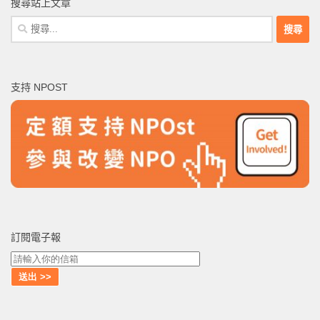
搜尋站上文章
搜
尋
關
鍵
支持 NPOST
字:
訂閱電子報