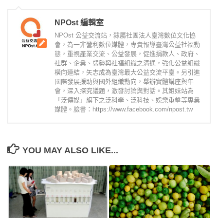
NPOst 編輯室
NPOst 公益交流站，隸屬社團法人臺灣數位文化協
會，為一非營利數位媒體，專責報導臺灣公益社福動
態，重視產業交流、公益發展，促進捐款人、政府、
社群、企業、弱勢與社福組織之溝通，強化公益組織
橫向連結，矢志成為臺灣最大公益交流平臺。另引進
國際發展援助與國外組織動向，舉辦實體講座與年
會，深入探究議題，激發討論與對話。其姐妹站為
「泛傳媒」旗下之泛科學、泛科技、娛樂重擊等專業
媒體。臉書：https://www.facebook.com/npost.tw
YOU MAY ALSO LIKE...