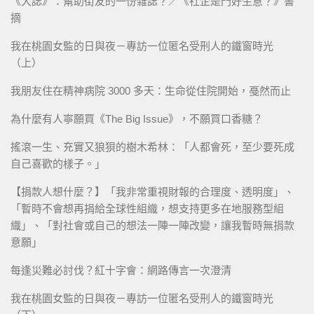
《大誌》：幫助街友的一份雜誌？／《社企是門好生意？》書
摘
我在桃園女監的日與夜－專訪一位匿名受刑人的鐵窗時光
（上）
我朋友住在精神病院 3000 多天：生命從住院開始，戞然而止
為什麼有人寧願買《The Big Issue》，不願買口香糖？
搖滾一生、充實又狼狽的樹木希林：「人都會死，至少要死成
自己喜歡的樣子。」
【捐款人想什麼？】「我非常重視財報的合理度、透明度」、
「暫時不會想再捐給全球性組織，想支持更多在地服務型組
織」、「對社會或自己的想法一陣一陣改變，讓我暫時無捐款
意願」
每逢災難必討伐？紅十字會：網路傳言一次澄清
我在桃園女監的日與夜－專訪一位匿名受刑人的鐵窗時光