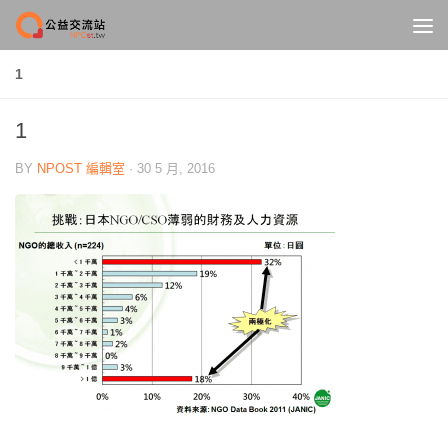
Skip to content
1
1
BY
NPOST 編輯室
·
30 5 月, 2016