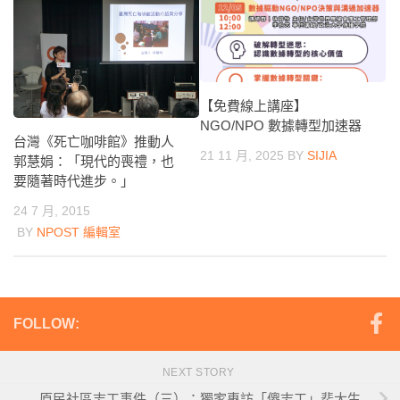
【免費線上講座】
NGO/NPO 數據轉型加速器
台灣《死亡咖啡館》推動人
21 11 月, 2025
BY
SIJIA
郭慧娟：「現代的喪禮，也
要隨著時代進步。」
24 7 月, 2015
BY
NPOST 編輯室
FOLLOW:
NEXT STORY
原民社區志工事件（三）：獨家專訪「傻志工」裴大生