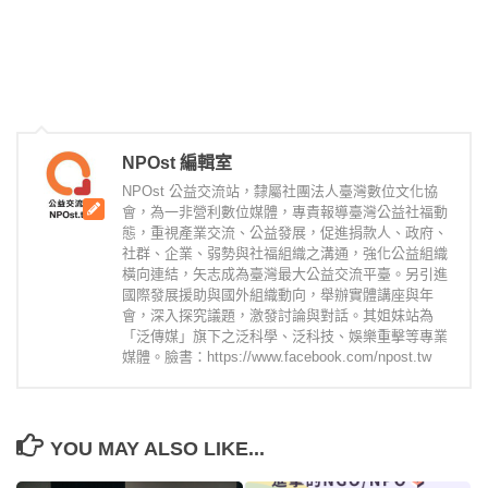
NPOst 編輯室
NPOst 公益交流站，隸屬社團法人臺灣數位文化協
會，為一非營利數位媒體，專責報導臺灣公益社福動
態，重視產業交流、公益發展，促進捐款人、政府、
社群、企業、弱勢與社福組織之溝通，強化公益組織
橫向連結，矢志成為臺灣最大公益交流平臺。另引進
國際發展援助與國外組織動向，舉辦實體講座與年
會，深入探究議題，激發討論與對話。其姐妹站為
「泛傳媒」旗下之泛科學、泛科技、娛樂重擊等專業
媒體。臉書：https://www.facebook.com/npost.tw
YOU MAY ALSO LIKE...