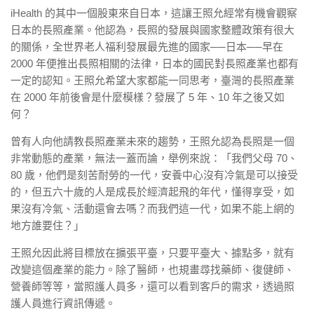
iHealth 的其中一個股東來自日本，這讓王照允經常有機會觀察
日本的長照產業。他認為，長照的發展與國家整體政策有很大
的關係，全世界老人福利發展最先進的國家──日本──早在
2000 年便推出長照相關的法律，日本的國民對長照產業也都有
一定的認知。王照允希望大家都能一同思考，臺灣的長照產業
在 2000 年前後會是什麼模樣？發展了 5 年、10 年之後又如
何？
曾有人向他請教長照產業未來的趨勢，王照允認為長照是一個
非常動態的產業，無法一蓋而論，舉例來說：「我們父母 70、
80 歲，他們是刻苦耐勞的一代，安養中心沒有冷氣是可以接受
的，但五六十歲的人是成長於經濟起飛的年代，懂得享受，如
果沒有冷氣、活動還會去嗎？而我們這一代，如果不能上網的
地方誰要住？」
王照允因此將目標放在擴張平臺，只要平臺大、據點多，就有
改變這個產業的能力。除了醫師，也規畫尋找藥師、復健師、
營養師等等，當照護人員多，還可以看到客戶的需求，透過照
護人員進行資訊傳遞。