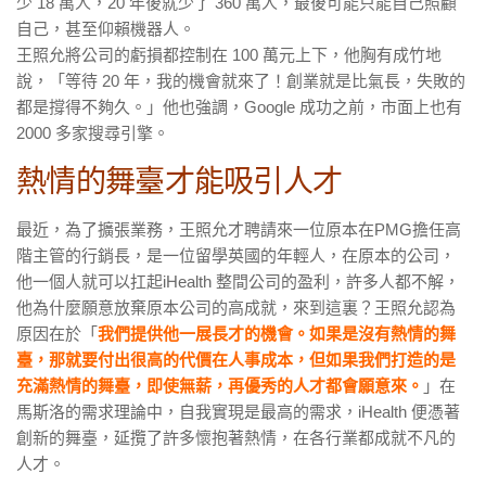
少 18 萬人，20 年後就少了 360 萬人，最後可能只能自己照顧
自己，甚至仰賴機器人。
王照允將公司的虧損都控制在 100 萬元上下，他胸有成竹地
說，「等待 20 年，我的機會就來了！創業就是比氣長，失敗的
都是撐得不夠久。」他也強調，Google 成功之前，市面上也有
2000 多家搜尋引擎。
熱情的舞臺才能吸引人才
最近，為了擴張業務，王照允才聘請來一位原本在PMG擔任高
階主管的行銷長，是一位留學英國的年輕人，在原本的公司，
他一個人就可以扛起iHealth 整間公司的盈利，許多人都不解，
他為什麼願意放棄原本公司的高成就，來到這裏？王照允認為
原因在於「
我們提供他一展長才的機會。如果是沒有熱情的舞
臺，那就要付出很高的代價在人事成本，但如果我們打造的是
充滿熱情的舞臺，即使無薪，再優秀的人才都會願意來。
」在
馬斯洛的需求理論中，自我實現是最高的需求，iHealth 便憑著
創新的舞臺，延攬了許多懷抱著熱情，在各行業都成就不凡的
人才。