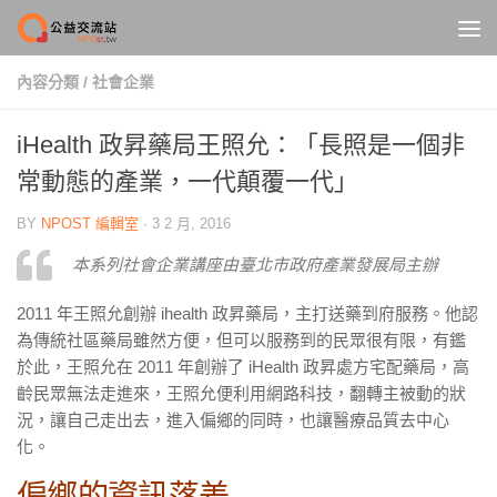
Skip to content
內容分類
/
社會企業
iHealth 政昇藥局王照允：「長照是一個非
常動態的產業，一代顛覆一代」
BY
NPOST 編輯室
·
3 2 月, 2016
本系列社會企業講座由臺北市政府產業發展局主辦
2011 年王照允創辦 ihealth 政昇藥局，主打送藥到府服務。他認
為傳統社區藥局雖然方便，但可以服務到的民眾很有限，有鑑
於此，王照允在 2011 年創辦了 iHealth 政昇處方宅配藥局，高
齡民眾無法走進來，王照允便利用網路科技，翻轉主被動的狀
況，讓自己走出去，進入偏鄉的同時，也讓醫療品質去中心
化。
偏鄉的資訊落差