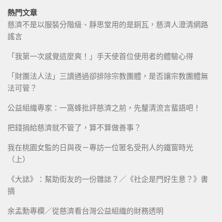
熱門文章
慈濟不是以服裝分階級、靜思堂用的是銅瓦，慈濟人澄清網路
謠言
「我第一次感覺這麼爽！」手天使首位使用者的體驗心得
「財團法人法」三讀通過卻排除宗教團體，是否讓宗教團體無
法可管？
公益組織專家：一窩蜂批評慈濟之前，先釐清流言蜚語吧！
把錢捐給慈濟就不管了，算不算做善事？
我在桃園女監的日與夜－專訪一位匿名受刑人的鐵窗時光
（上）
《大誌》：幫助街友的一份雜誌？／《社企是門好生意？》書
摘
余孟勳專欄／從慈濟看台灣公益組織的財務透明