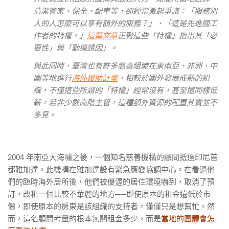
清潔管家、保全、配車等，卻經常激起爭議：「服務別
人的人怎麼可以享有額外的服務？」、「這是先進國工
作者的特權。」
這篇文章
正對這些「特權」指出其「必
要性」與「動機誘因」。
與此同時，臺灣也有許多慈善組織在東南亞、非洲、中
國等地進行
海外援助計畫
，相較於國外發展成熟的組
織，不僅這些所謂的「特權」經常沒有，甚至還同樣低
薪，若非少數高階主管，這種額外資源的配置其實並不
多見。
2004
年南亞大海嘯之後，一個知名慈善機構的顧問抵達印尼首
都雅加達，此機構在雅加達設有緊急應變協調中心。在看過他
們的臨時海外居所後，他們被優渥的居住環境嚇到，取消了預
訂，改租一個比較不華麗的地方──即使原本的租金遠低於市
價，即使原本的房東是該組織的支持者，僅僅只是想幫忙。然
而，這名顧問考量的根本無關租金多少，而是
當地的團體會怎