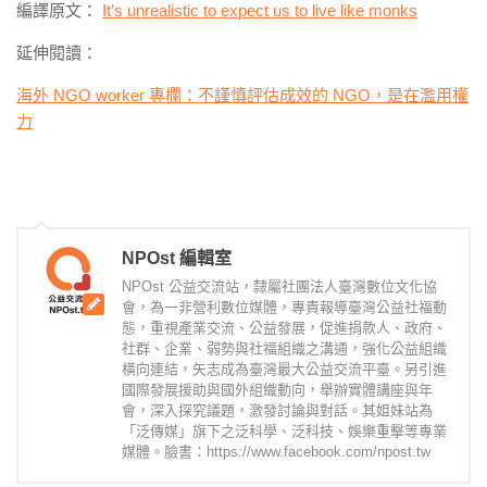
編譯原文：
It’s unrealistic to expect us to live like monks
延伸閱讀：
海外 NGO worker 專欄：不謹慎評估成效的 NGO，是在濫用權
力
NPOst 編輯室
NPOst 公益交流站，隸屬社團法人臺灣數位文化協
會，為一非營利數位媒體，專責報導臺灣公益社福動
態，重視產業交流、公益發展，促進捐款人、政府、
社群、企業、弱勢與社福組織之溝通，強化公益組織
橫向連結，矢志成為臺灣最大公益交流平臺。另引進
國際發展援助與國外組織動向，舉辦實體講座與年
會，深入探究議題，激發討論與對話。其姐妹站為
「泛傳媒」旗下之泛科學、泛科技、娛樂重擊等專業
媒體。臉書：https://www.facebook.com/npost.tw