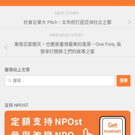
NEXT STORY
社會企業大 Pitch，北市府打造亞洲社企之都
PREVIOUS STORY
東南亞星期天，也應是臺灣最美的風景－One Forty 吳
致寧打開移工們的故事之窗
搜尋站上文章
搜
尋
關
鍵
支持 NPOST
字: