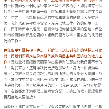
有一個廚師或一個清潔管家並不是件奢侈的事，如同擁有一個
保全和一臺四輪傳動車一樣。廚師和清潔管家能讓我們在長時
間工作之下，仍能擁有乾淨的衣服和健康的飲食；大多數時
候，我們也都在極度不安全、沒有當地法律可管的環境下工
作；雨季時開車也經常一個轉彎就把你帶往泥濘的沼地。保全
和四輪傳動車都是必要的，讓我們更有效率、更安全的執行我
們的工作。
這無關乎打擊特權。這是一種體認，認知到我們的特權是種動
機，讓我們願意前往像南蘇丹或剛果民主共和國這樣的地方工
作。
是這些特權讓我們願意伸出援手幫助那些比我們更不幸的
人，對我來說，這能讓我們更接近那些人。身為一個後勤專
家，我或許不能長時間跟我的組織所扶助的大部分人接觸，然
而，當我在中非共和國陪一個醫生出診，當我在利比亞的一間
產房裡修好一個母親生產時的燈，當我在
2010
年海地大地震
時，在首都太子港處理災後糧食分配……這些時候，都讓我覺
得跟當地人更接近。
有時候，我們確實搞砸了。沒有必要的苦行僧生活將會、也真