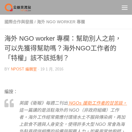
Skip to content
國際合作與發展
/
海外 NGO WORKER 專欄
海外 NGO worker 專欄：幫助別人之前，
可以先獲得幫助嗎？海外NGO工作者的
「特權」該不該抵制？
BY
NPOST 編輯室
·
19 1 月, 2016
編按：
英國《衛報》每週二刊出
NGOs
援助工作者的甘苦談。
這一篇講的是派駐海外的
NGO（非政府組織）
工作
者。海外工作經常需應付環境水土不服與傳染病，再加
上飲食不適與人身安全，使得許多大型
NGO
常會為海
外駐員提供相應的設備與服務人力，如雇用當地廚師、