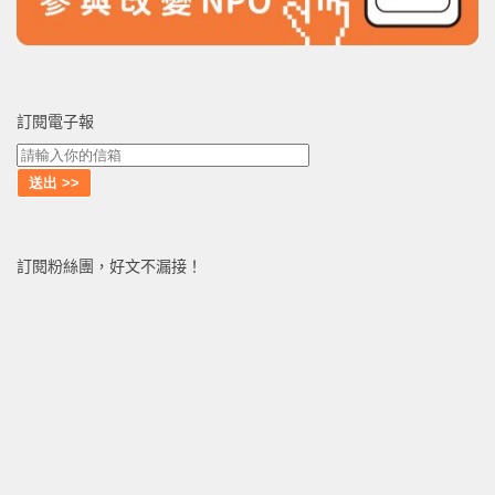
訂閱電子報
訂閱粉絲團，好文不漏接！