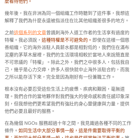
麼看待他們。
幾年後，我在非洲為同一個組織工作時聽到了這件事，我想這
解釋了我們為什麼永遠被指派住在比其他組織差很多的地方。
之前
這個系列的文章
曾諷刺海外人道工作者的生活享有過度的
特權。我必須說，
這種特權是不可避免的。
即使在這樣一個慈
善組織，它的海外派駐人員薪水都是相對低的，我們住在滿布
泥塵的茅草木屋裡，我們的生活環境相較於當地人來說簡直是
不可思議的「特權」。除此之外，我們之中很多人，包括我自
己，幾乎是心力交瘁，許多人很快就中止海外派駐合約，而我
之所以能存活下來，完全是因為剛好有一份兼職工作。
根本沒有必要忍受這些生活上的疲憊、疾病和艱困，毫無道
理。我們合作的當地夥伴對我們強大的使命感和責任感印象深
刻，但我想他們更希望我們有強壯的身心靈健康與力量，提供
他們必要且最好的服務。
在為幾個
NGOs
服務超過十年之間，我見識過各種不同的工作
條件。
如同生活中大部分事情一般，這是件需要取得平衡的
事；而如同大部分事情一般，這也是件經常無法平衡的事。
擁