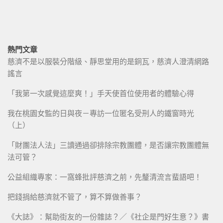
熱門文章
慈濟不是以服裝分階級、靜思堂用的是銅瓦，慈濟人澄清網路
謠言
「我第一次感覺這麼爽！」手天使首位使用者的體驗心得
我在桃園女監的日與夜－專訪一位匿名受刑人的鐵窗時光
（上）
「財團法人法」三讀通過卻排除宗教團體，是否讓宗教團體無
法可管？
公益組織專家：一窩蜂批評慈濟之前，先釐清流言蜚語吧！
把錢捐給慈濟就不管了，算不算做善事？
《大誌》：幫助街友的一份雜誌？／《社企是門好生意？》書