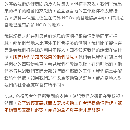
的導致我們的健康問題及人員流失。但持平來說，我們呈現出
來的樣子的確會招來怨憤，並且讓當地的工作夥伴不太能接
受。這種事情經常發生在海外
NGOs
的當地協調中心，特別是
當地已經有許多
NGO
的地方。
我還記得之前在剛果首府戈馬的酒吧裡跟幾個當地同事打撞
球，那是個當地人比海外工作者還多的酒吧。我們問了幾個在
旁邊看我們打撞球的剛果年輕人，知不知道我們的組織在做什
麼。
所有他們所知皆源自於他們所見。
他們看見我們在鎮上開
著閃亮的四輪傳動車，看見我們在餐廳吃飯，在酒吧喝酒。他
們不曾見過我們其餘大部分時間在鄉間的工作，我們還需要解
釋給他們聽。如果我們是在戈馬幫助街頭遊童，或許當地人對
我們的社會觀感就會有所不同。
NGO
必須思考他們所受到的支持，銘記我們永遠正在受檢視。
然而，
為了減輕罪惡感而去要求援助工作者活得像個僧侶，既
不切實際又毫無必要。良好的拿捏與平衡才是關鍵。