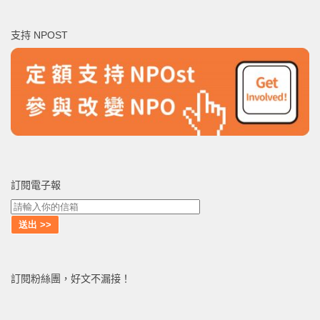
關
鍵
支持 NPOST
字:
訂閱電子報
訂閱粉絲團，好文不漏接！