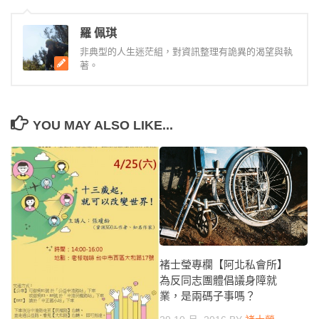
羅 佩琪
非典型的人生迷茫組，對資訊整理有詭異的渴望與執
著。
YOU MAY ALSO LIKE...
褚士瑩專欄【阿北私會所】
為反同志團體倡議身障就
業，是兩碼子事嗎？