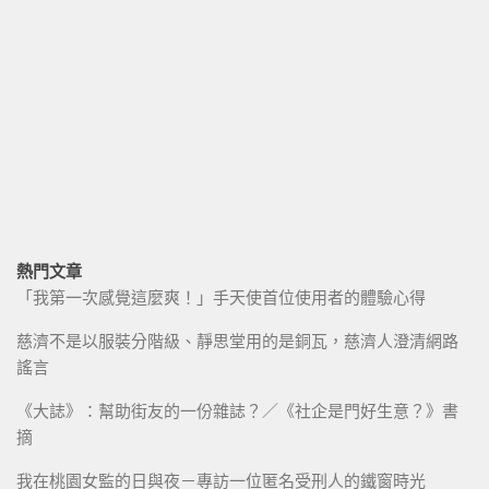
熱門文章
「我第一次感覺這麼爽！」手天使首位使用者的體驗心得
慈濟不是以服裝分階級、靜思堂用的是銅瓦，慈濟人澄清網路
謠言
《大誌》：幫助街友的一份雜誌？／《社企是門好生意？》書
摘
我在桃園女監的日與夜－專訪一位匿名受刑人的鐵窗時光