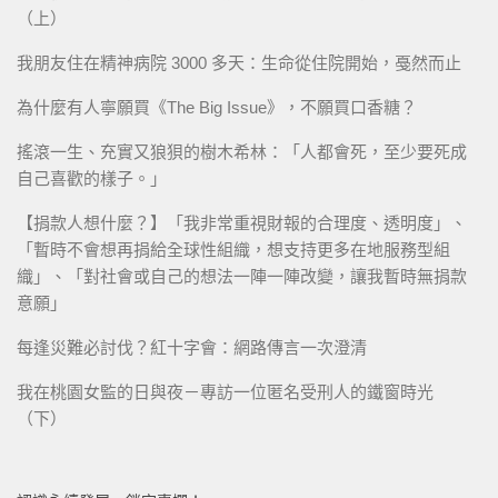
（上）
我朋友住在精神病院 3000 多天：生命從住院開始，戞然而止
為什麼有人寧願買《The Big Issue》，不願買口香糖？
搖滾一生、充實又狼狽的樹木希林：「人都會死，至少要死成
自己喜歡的樣子。」
【捐款人想什麼？】「我非常重視財報的合理度、透明度」、
「暫時不會想再捐給全球性組織，想支持更多在地服務型組
織」、「對社會或自己的想法一陣一陣改變，讓我暫時無捐款
意願」
每逢災難必討伐？紅十字會：網路傳言一次澄清
我在桃園女監的日與夜－專訪一位匿名受刑人的鐵窗時光
（下）