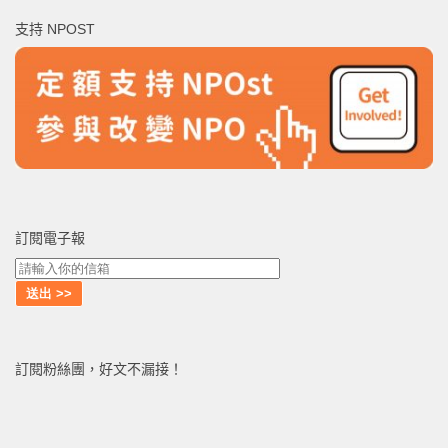
鍵
支持 NPOST
字:
訂閱電子報
訂閱粉絲團，好文不漏接！