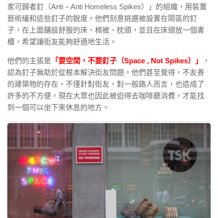
家可歸者釘（Anti – Anti Homeless Spikes）」的組織，用裝置
藝術緩和這些釘子的銳度。他們刻意挑選被設置在鬧區的釘
子，在上面舖設舒服的床、棉被、枕頭，並且在床頭放一個書
櫃，希望讓街友能夠舒適地生活。
他們的主張是
「要空間，不要釘子（Space , Not Spikes）」
，
認為釘子無助於從根本解決街友問題。他們甚至覺得，不友善
的建築物的存在，不僅針對街友，對一般路人而言，也造成了
許多的不方便，現在大眾也因此被迫得去咖啡廳消費，才能找
到一個可以坐下來休息的地方。