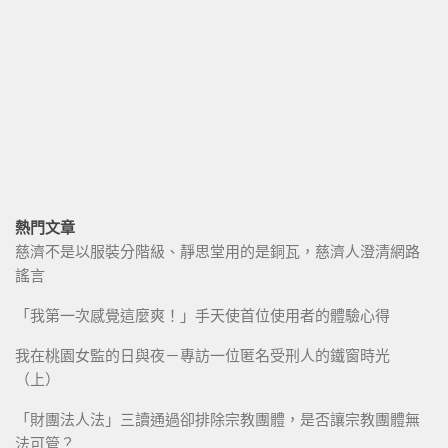
熱門文章
慈濟不是以服裝分階級、靜思堂用的是銅瓦，慈濟人澄清網路
謠言
「我第一次感覺這麼爽！」手天使首位使用者的體驗心得
我在桃園女監的日與夜－專訪一位匿名受刑人的鐵窗時光
（上）
「財團法人法」三讀通過卻排除宗教團體，是否讓宗教團體無
法可管？