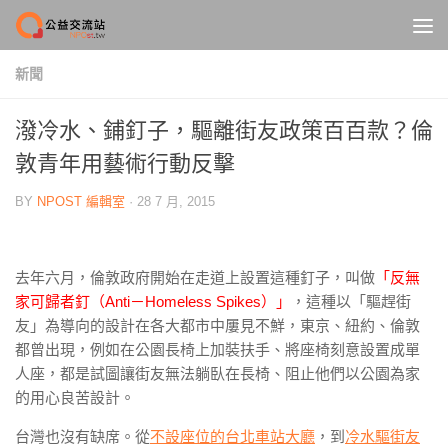
Skip to content
新聞
潑冷水、鋪釘子，驅離街友政策百百款？倫
敦青年用藝術行動反擊
BY
NPOST 編輯室
·
28 7 月, 2015
去年六月，倫敦政府開始在走道上設置這種釘子，叫做
「反無
家可歸者釘（Anti－Homeless Spikes）」
，這種以「驅趕街
友」為導向的設計在各大都市中屢見不鮮，東京、紐約、倫敦
都曾出現，例如在公園長椅上加裝扶手、將座椅刻意設置成單
人座，都是試圖讓街友無法躺臥在長椅、阻止他們以公園為家
的用心良苦設計。
台灣也沒有缺席。從
不設座位的台北車站大廳
，到
冷水驅街友