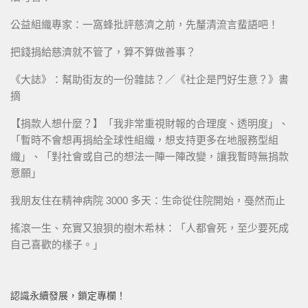
公益組織專家：一窩蜂批評慈濟之前，先釐清流言蜚語吧！
把錢捐給慈濟就不管了，算不算做善事？
《大誌》：幫助街友的一份雜誌？／《社企是門好生意？》書
摘
【捐款人想什麼？】「我非常重視財報的合理度、透明度」、
「暫時不會想再捐給全球性組織，想支持更多在地服務型組
織」、「對社會或自己的想法一陣一陣改變，讓我暫時無捐款
意願」
我朋友住在精神病院 3000 多天：生命從住院開始，戞然而止
搖滾一生、充實又狼狽的樹木希林：「人都會死，至少要死成
自己喜歡的樣子。」
認識永續發展，鎖定專欄！