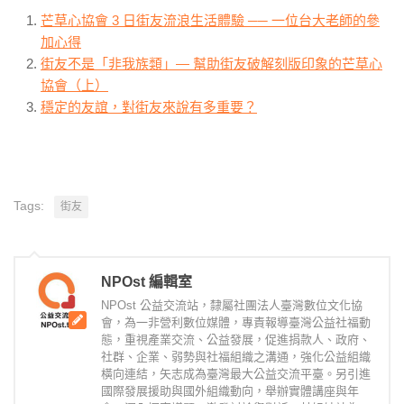
芒草心協會 3 日街友流浪生活體驗 ── 一位台大老師的參
加心得
街友不是「非我族類」— 幫助街友破解刻版印象的芒草心
協會（上）
穩定的友誼，對街友來說有多重要？
Tags:
街友
NPOst 編輯室
NPOst 公益交流站，隸屬社團法人臺灣數位文化協
會，為一非營利數位媒體，專責報導臺灣公益社福動
態，重視產業交流、公益發展，促進捐款人、政府、
社群、企業、弱勢與社福組織之溝通，強化公益組織
橫向連結，矢志成為臺灣最大公益交流平臺。另引進
國際發展援助與國外組織動向，舉辦實體講座與年