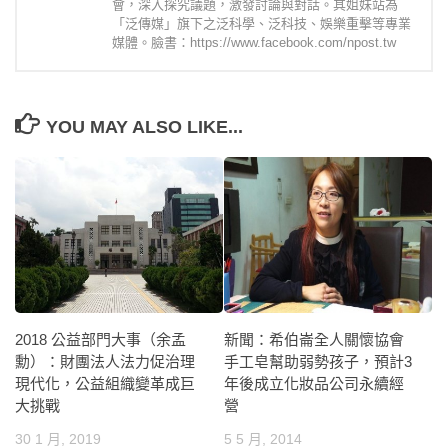
會，深入探究議題，激發討論與對話。其姐妹站為
「泛傳媒」旗下之泛科學、泛科技、娛樂重擊等專業
媒體。臉書：https://www.facebook.com/npost.tw
YOU MAY ALSO LIKE...
2018 公益部門大事（余孟
新聞：希伯崙全人關懷協會
勳）：財團法人法力促治理
手工皂幫助弱勢孩子，預計3
現代化，公益組織變革成巨
年後成立化妝品公司永續經
大挑戰
營
30 1 月, 2019
5 5 月, 2014