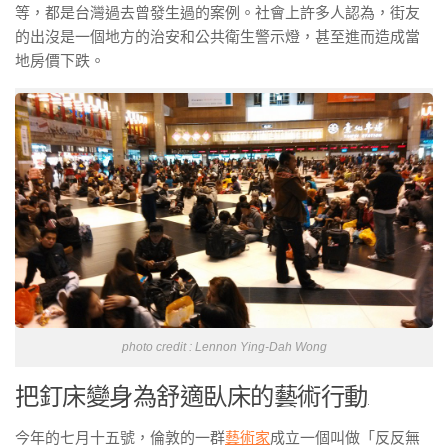
等，都是台灣過去曾發生過的案例。社會上許多人認為，街友
的出沒是一個地方的治安和公共衛生警示燈，甚至進而造成當
地房價下跌。
photo credit : Lennon Ying-Dah Wong
把釘床變身為舒適臥床的藝術行動
今年的七月十五號，倫敦的一群
藝術家
成立一個叫做「反反無