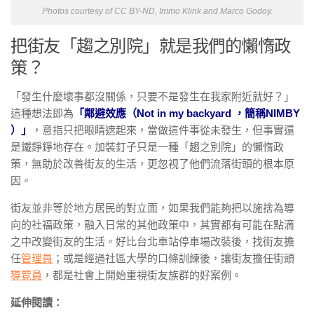
Photos courtesy of CC BY-ND, Immo Klink and Marco Godoy.
把街友「趨之別院」就是我們的懶惰政
策？
「發生什麼壞事都沒關係，只要不是發生在我家附近就好？」
這種想法即為
「鄰避效應（Not in my backyard ，簡稱NIMBY
）」
，意指只把眼睛遮起來，當做這件事從未發生，但事實還
是鐵錚錚地存在。加裝釘子只是一種「趨之別院」的懶惰政
策，無助於改善街友的生活，更忽視了他們流落街頭的根本原
因。
街友並非等於地方居民的對立面，如果我們能夠把以施捨為導
向的社福政策，融入日常的其他政策中，其實都有可能在點滴
之中改變街友的生活。好比台北車站停車場改裝後，找街友擔
任
管理員
；或是經過社區大學的口條訓練後，讓街友擔任街頭
導覽員
，都是社會上開始重視街友族群的好案例。
延伸閱讀：