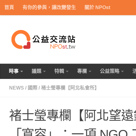
首頁
有你的參與，讓改變發生
關於 NPOst
Skip to content
時事
議題
特輯
專欄
公益策略
NEWS
/
國際
/
褚士瑩專欄【阿北私會所】
褚士瑩專欄【阿北望遠
「寬容」：一項 NGO