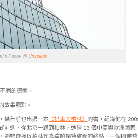
tri Popov @
Unsplash
個不同的德國。
的故事觀點。
，幾年前也出過一本
《搭車去柏林》
的書，紀錄他在 200
前進，從北京一路到柏林，途經 13 個中亞與歐洲國家，
的路途，劉暢選擇以柏林作為這趟獨特旅程的終點，一個即使