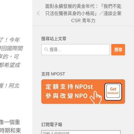
面對永續發展的黃金年代：「我們不能
只活在獨善其身的小格局」／淺談企業
CSR 青年力
搜尋站上文章
歲了！今年
搜
帶回國際間
尋
享的，可
關
都希望成
鍵
支持 NPOST
字:
喔！阿北
像一個重
訂閱電子報
時期和東