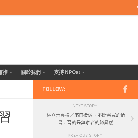
幫推
關於我們
支持 NPOst
FOLLOW:
NEXT STORY
習
林立青專欄／來自街頭、不斷書寫的情
書，寫的是無家者的歸屬感
PREVIOUS STORY