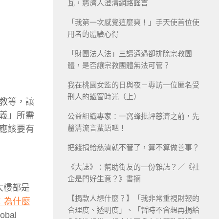
瓦，慈濟人澄清網路謠言
「我第一次感覺這麼爽！」手天使首位使
用者的體驗心得
「財團法人法」三讀通過卻排除宗教團
體，是否讓宗教團體無法可管？
我在桃園女監的日與夜－專訪一位匿名受
刑人的鐵窗時光（上）
教等，讓
義」所需
公益組織專家：一窩蜂批評慈濟之前，先
釐清流言蜚語吧！
應該要有
把錢捐給慈濟就不管了，算不算做善事？
《大誌》：幫助街友的一份雜誌？／《社
企是門好生意？》書摘
大樓都是
【捐款人想什麼？】「我非常重視財報的
：為什麼
合理度、透明度」、「暫時不會想再捐給
lobal