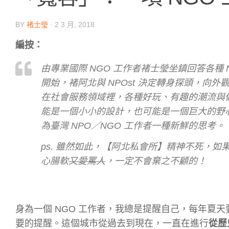
BY
褚士瑩
·
2 3 月, 2018
編按：
由專業國際 NGO 工作者褚士瑩坐鎮回答各種 
開始，褚阿北與 NPOst 決定轉身探頭，
在社會服務領域裡，各種好玩、有趣的潮流與做
能是一個小小的設計，也可能是一個巨大的野
為臺灣 NPO／NGO 工作者一種新鮮的思考。
ps. 雖然如此，【阿北私會所】精神不死，如果
心腸軟
又愛罵人
，一定不會棄之不顧的！
身為一個 NGO 工作者，我總是提醒自己，每年夏
要的提醒。這個城市從過去到現在，一直在進行
從歷