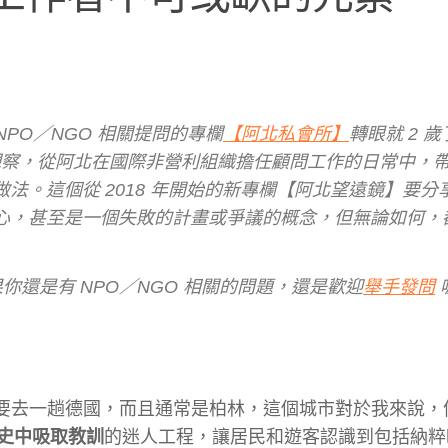
NPO／NGO 相關提問的專欄
【阿北私會所】
轉眼就 2 
向外觀察，從阿北在國際非營利組織擔任顧問工作的日常中，
法。這個從 2018 年開始的新專欄【阿北望遠鏡】要分
心，甚至是一個失敗的計畫或爭議的概念，但無論如何，
你還是有 NPO／NGO 相關的問題，還是歡迎
舉手發問
天要去一趟德國，而且通常是柏林，這個城市對於我來說，
史中吸取教訓
的迷人工程，讓居民和遊客認識到包括納粹