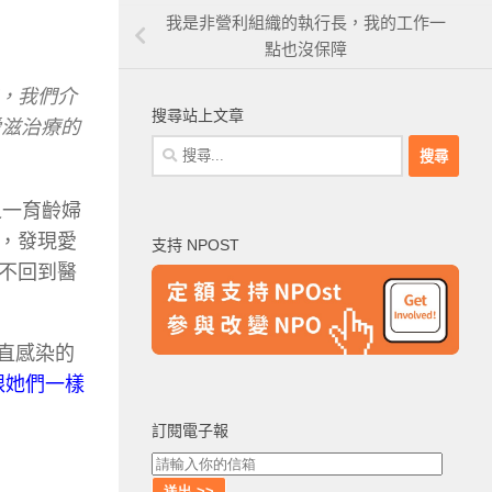
我是非營利組織的執行長，我的工作一
點也沒保障
前，我們介
搜尋站上文章
愛滋治療的
搜
尋
關
之一育齡婦
鍵
，發現愛
支持 NPOST
字:
不回到醫
垂直感染的
跟她們一樣
訂閱電子報