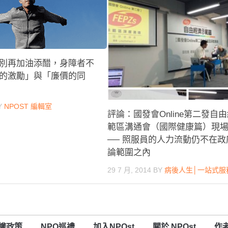
別再加油添醋，身障者不
的激勵」與「廉價的同
Y
NPOST 編輯室
評論：國發會Online第二發自
範區溝通會（國際健康篇）現
── 照服員的人力流動仍不在政
論範圍之內
29 7 月, 2014
BY
病後人生│一站式服
權政策
NPO巡禮
加入NPOst
關於 NPOst
作