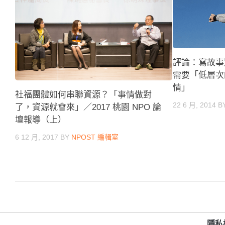
評論：寫故事
需要「低層次
情」
社福團體如何串聯資源？「事情做對
22 6 月, 2014
B
了，資源就會來」／2017 桃園 NPO 論
壇報導（上）
6 12 月, 2017
BY
NPOST 編輯室
隱私