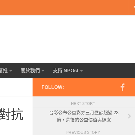
幫推
關於我們
支持 NPOst
FOLLOW:
NEXT STORY
對抗
台彩公布公益彩券三月盈餘超過 23
億，背後的公益價值與疑慮
PREVIOUS STORY