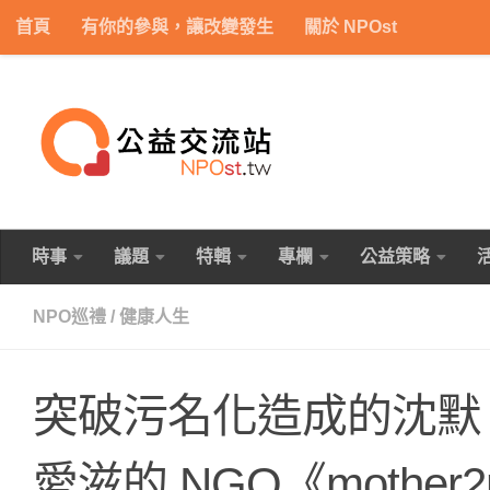
首頁
有你的參與，讓改變發生
關於 NPOst
Skip to content
時事
議題
特輯
專欄
公益策略
NPO巡禮
/
健康人生
突破污名化造成的沈默
愛滋的 NGO《mother2m