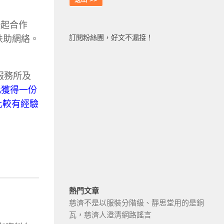
士一起合作
訂閱粉絲團，好文不漏接！
扶助網絡。
服務所及
此獲得一份
比較有經驗
熱門文章
慈濟不是以服裝分階級、靜思堂用的是銅
瓦，慈濟人澄清網路謠言