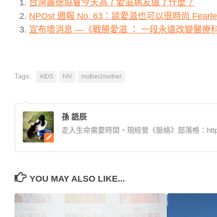
台灣露德協會今天為了愛滋病友做了什麼？
NPOst 週報 No. 63：談愛滋也可以很時尚 Fear
宣布壞消息 —《戰勝愛滋 ： 一段永遠改變醫療
Tags:
AIDS
HIV
mother2mother
孫 語辰
走入生命需要時間。現經營《脈絡》部落格：http:/
YOU MAY ALSO LIKE...