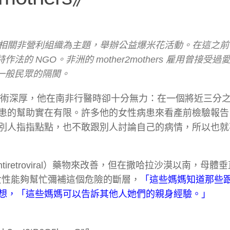
滋與相關非營利組織為主題，舉辦公益爆米花活動。在這之
 NGO。非洲的 mother2mothers 雇用曾接受過
一般民眾的隔閡。
，但就算醫術深厚，他在南非行醫時卻十分無力：在一個將近三分
患的幫助實在有限。許多他的女性病患來看產前檢驗報告
別人指指點點，也不敢跟別人討論自己的病情，所以也就
tiretroviral）藥物來改善，但在撒哈拉沙漠以南，母體
療女性能夠幫忙彌補這個危險的斷層，
「這些媽媽知道那些
想，「這些媽媽可以告訴其他人她們的親身經驗。」