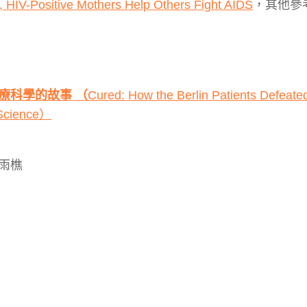
a, HIV-Positive Mothers Help Others Fight AIDS
，其他參
療科學的故事 （
Cured: How the Berlin Patients Defeate
 Science）
）
雨樵