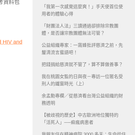
考資料包
「我第一次感覺這麼爽！」手天使首位使
用者的體驗心得
「財團法人法」三讀通過卻排除宗教團
體，是否讓宗教團體無法可管？
d HIV and
公益組織專家：一窩蜂批評慈濟之前，先
釐清流言蜚語吧！
把錢捐給慈濟就不管了，算不算做善事？
我在桃園女監的日與夜－專訪一位匿名受
刑人的鐵窗時光（上）
余孟勳專欄／從慈濟看台灣公益組織的財
務透明
【被歧視的歷史】中古歐洲地位獨特的
「活死人」──痲瘋病患者
我朋友住在精神病院 3000 多天：生命從住