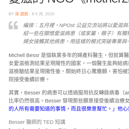
BY
孫 語辰
·
8 5 月, 2015
編按：五月裡，NPOst 公益交流站將以愛
紹一些在關懷愛滋病患（或家屬、親子）有獨特作法的
婦女接觸其他病患，用這樣的模式突破專業與
Michell Bessr 是個執業多年的婦產科醫生
女愛滋檢測結果呈現陽性的國家，一個醫生能夠給病
滋檢驗結果呈現陽性後，開始終日心驚膽顫，害怕被
院接受後續診療。
其實，Besser 的病患可以透過服用抗反轉錄病毒（an
比率仍然很高。Besser 發現那些願意接受後續治
的人所有需要知道的事情，而且很樂意幫忙。」他心
Besser 醫師的 TED 短講