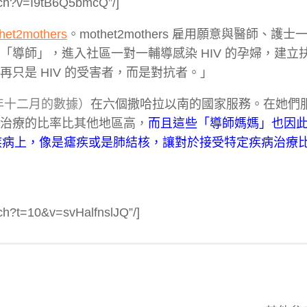
tch?v=I9tB6Q5bmcQ”/]
het2mothers
。mothet2mothers 雇用願意與醫師、護
任「導師」，進入社區一對一輔導感染 HIV 的孕婦，建立
再只是 HIV 的受害者，而是對抗者。」
 年十二月的數據）
在六個撒哈拉以南的國家服務。在她們
物治療的比率比其他地區高，
而且這些「導師媽媽」也因
其他疾病上，像是瘧疾或是肺結核，讓對於接受特定疾病治療
ch?t=10&v=svHalfnslJQ”/]