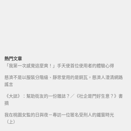
熱門文章
「我第一次感覺這麼爽！」手天使首位使用者的體驗心得
慈濟不是以服裝分階級、靜思堂用的是銅瓦，慈濟人澄清網路
謠言
《大誌》：幫助街友的一份雜誌？／《社企是門好生意？》書
摘
我在桃園女監的日與夜－專訪一位匿名受刑人的鐵窗時光
（上）