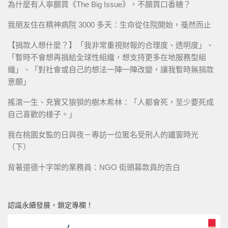
為什麼有人寧願買《The Big Issue》，不願買口香糖？
我朋友住在精神病院 3000 多天：生命從住院開始，戞然而止
【捐款人想什麼？】「我非常重視財報的合理度、透明度」、
「暫時不會想再捐給全球性組織，想支持更多在地服務型組
織」、「對社會或自己的想法一陣一陣改變，讓我暫時無捐款
意願」
搖滾一生、充實又狼狽的樹木希林：「人都會死，至少要死成
自己喜歡的樣子。」
我在桃園女監的日與夜－專訪一位匿名受刑人的鐵窗時光
（下）
背著道德十字架的業務員：NGO 街頭募款員的告白
認識永續發展，鎖定專欄！