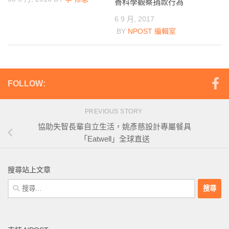
善科學觀察捐款行為
6 9 月, 2017
BY
NPOST 編輯室
FOLLOW:
PREVIOUS STORY
協助失智長輩自立生活，姚彥慈設計專屬餐具
「Eatwell」全球直送
搜尋站上文章
搜
尋
關
鍵