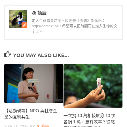
孫 語辰
走入生命需要時間。現經營《脈絡》部落格：
http://context.tw，希望可以把時間花在走入生命的文
字上。
YOU MAY ALSO LIKE...
【活動現場】NPO 與社會企
一次捐 10 萬相較於分 10 次
業的互利共生
各捐 1 萬，更有效率？從慈
30 5 月, 2016
BY
李 修慧