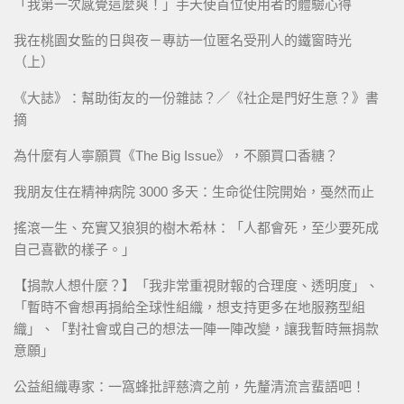
「我第一次感覺這麼爽！」手天使首位使用者的體驗心得
我在桃園女監的日與夜－專訪一位匿名受刑人的鐵窗時光
（上）
《大誌》：幫助街友的一份雜誌？／《社企是門好生意？》書
摘
為什麼有人寧願買《The Big Issue》，不願買口香糖？
我朋友住在精神病院 3000 多天：生命從住院開始，戞然而止
搖滾一生、充實又狼狽的樹木希林：「人都會死，至少要死成
自己喜歡的樣子。」
【捐款人想什麼？】「我非常重視財報的合理度、透明度」、
「暫時不會想再捐給全球性組織，想支持更多在地服務型組
織」、「對社會或自己的想法一陣一陣改變，讓我暫時無捐款
意願」
公益組織專家：一窩蜂批評慈濟之前，先釐清流言蜚語吧！