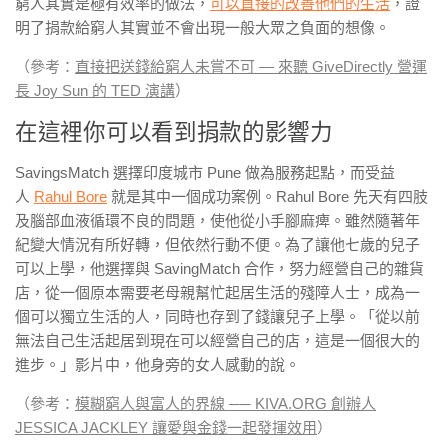
窮人其實是極有效率的做法，
可以直接的改善他們的生活
，證
明了捐款給窮人其實並不會出現一般大眾之負面的想像。
（參考：
直接把送錢給窮人未嘗不可 — 來聽 GiveDirectly 營運
長 Joy Sun 的 TED 演講
）
在這裡你可以看到捐款的影響力
SavingsMatch 選擇印度城市 Pune 做為服務起點，而受益
人
Rahul Bore
就是其中一個成功案例。Rahul Bore 先天有四肢
及腦部血液循環不良的問題，使他從小手腳麻痺。雖然隨著年
紀變大情況有所好轉，但依然行動不便。為了讓他七歲的兒子
可以上學，他選擇與 SavingMatch 合作，努力經營自己的雜貨
店，從一個原本需要老母親幫忙起居生活的殘障人士，成為一
個可以獨立生活的人，同時也存到了錢讓兒子上學。「從以前
無法自己生活起居到現在可以經營自己的店，這是一個很大的
進步。」影片中，他身旁的女人感動的說。
（參考：
模糊窮人與富人的界線 ── KIVA.ORG 創辦人
JESSICA JACKLEY 讓愛與金錢一起發揮效用
）