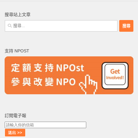
搜尋站上文章
搜
尋
關
鍵
支持 NPOST
字:
訂閱電子報