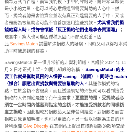
捐款方式百百種，而當我們投下手中的零錢時，總是希望即使
是小小的力量，也可以將心意傳達到需要幫助的人心中。然
而，捐款者總是害怕資金並沒有真正到達需要的人手中，又或
者是認為被幫助者可能不會善加運用這些捐款。
尤其當我們捐
錢給窮人時，或許會懷疑「反正捐給他們也是拿去買酒喝」
；
現實中，窮人也可能因種種原因而不願意儲蓄。因
此
SavingsMatch
試圖解決捐款人的疑慮，同時又可以從根本幫
助平時被忽視的群體。
SavingsMatch 是一個非常新的非營利組織，官網於 2014 年 11
月 3 日才正式上架。如同此組織的名稱，
SavingsMatch 的主
要工作就是幫助貧困的人懂得 saving （儲蓄），同時也 match
（媒合）願意出資捐款與需要被幫助的人。
其運作模式的特
點，在於金額不會很高，而且透過網站的架設就可以看到接受
捐款的人們到底是誰？有什麼需求？
更重要的是，受捐款者必
須在一定時間內儲蓄到指定的金額，才能接受捐款者的同樣額
度之捐款。
因此相較於捐款給大型非營利組織，對捐款者而言
捐款對象更加明確，也可以更放心。另一個以捐款為主旨的非
營利組織
Give Directly
在其網站上提出直接將捐款的款項交給