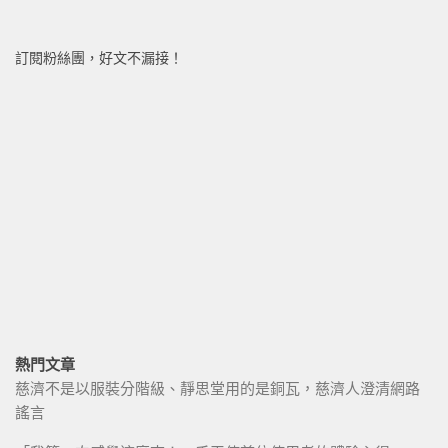
訂閱粉絲團，好文不漏接！
熱門文章
慈濟不是以服裝分階級、靜思堂用的是銅瓦，慈濟人澄清網路
謠言