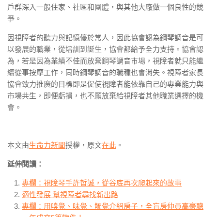
戶群深入一般住家、社區和團體，與其他大廠做一個良性的競
爭。
因視障者的聽力與記憶優於常人，因此協會認為鋼琴調音是可
以發展的職業，從培訓到誕生，協會都給予全力支持。協會認
為，若是因為業績不佳而放棄鋼琴調音市場，視障者就只能繼
續從事按摩工作，同時鋼琴調音的職種也會消失。視障者家長
協會致力推廣的目標即是促使視障者能依靠自己的專業能力與
市場共生，即便虧損，也不願放棄給視障者其他職業選擇的機
會。
本文由
生命力新聞
授權，原文
在此
。
延伸閱讀：
專欄：視障琴手許哲誠，從谷底再次爬起來的故事
適性發展 幫視障者尋找新出路
專欄：用嗅覺、味覺、觸覺介紹房子，全盲房仲員高豪聰