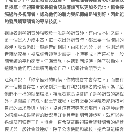
了養育之外，就是教育及就業。一般視障者接觸最多的職業就
是按摩，但視障者家長協會認為應該可以更加多元化。協會接
觸過許多視障者，認為他們的聽力與記憶總是特別好，因此能
夠發展鋼琴調音的專業技能。
視障者鋼琴調音師相較於一般鋼琴調音師，有兩個不同之處。
第一個是人力成本高，每一次出外調音時，都需要一個陪同的
夥伴，收費仍跟一般調音師相同，由兩位均分；另一個則是調
音時間較長，視障調音師至少需要一小時完成，而這卻是一般
調音師的平均速度。江海清說，在遇到困境時，除了鼓勵外，
還期許他們可以繼續再進修自己，培養社會競爭力。
江海清說：「你準備好的時候，你的機會才會存在。」而要有
這一個機會存在，必須創造一個有利於視障者的環境。為了給
他們不一樣的就業環境，視障者家長協會除了鋼琴調音的課程
外，還開設了串珠、黏土等課程，讓有需要的視障者能夠按照
自己的需求參與。另外，協會還有輔導就業部門。在鋼琴調音
的培訓中如果學習的狀況良好並且考到調音師證照，就可以透
過該部門獲得工作。協會一直希望能將視障者鋼琴調音的經營
模式與一般社會做連結，除了公家機關和學校，還希望能將客