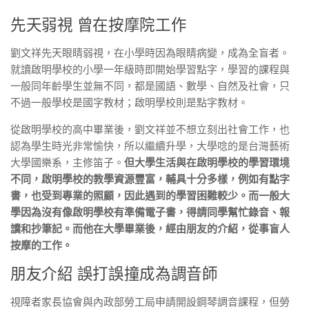
先天弱視 曾在按摩院工作
劉文祥先天眼睛弱視，在小學時因為眼睛病變，成為全盲者。
就讀啟明學校的小學一年級時即開始學習點字，學習的課程與
一般同年齡學生並無不同，都是國語、數學、自然及社會，只
不過一般學校是國字教材；啟明學校則是點字教材。
從啟明學校的高中畢業後，劉文祥並不想立刻出社會工作，也
認為學生時光非常愉快，所以繼續升學，大學唸的是台灣藝術
大學國樂系，主修笛子。
但大學生活與在啟明學校的學習環境
不同，啟明學校的教學資源豐富，輔具十分多樣，例如有點字
書，也受到專業的照顧，因此遇到的學習困難較少。而一般大
學因為沒有像啟明學校有準備電子書，得請同學幫忙錄音、報
讀和抄筆記。而他在大學畢業後，經由朋友的介紹，從事盲人
按摩的工作。
朋友介紹 誤打誤撞成為調音師
視障者家長協會與內政部勞工局申請開設鋼琴調音課程，但勞