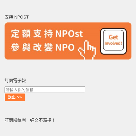
關
鍵
支持 NPOST
字:
訂閱電子報
訂閱粉絲團，好文不漏接！