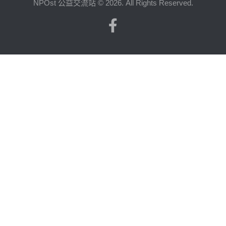
NPOst 公益交流站 © 2026. All Rights Reserved.