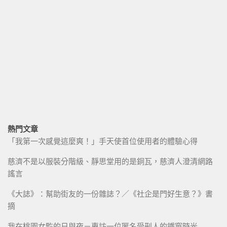
熱門文章
「我第一次感覺這麼爽！」手天使首位使用者的體驗心得
慈濟不是以服裝分階級、靜思堂用的是銅瓦，慈濟人澄清網路
謠言
《大誌》：幫助街友的一份雜誌？／《社企是門好生意？》書
摘
我在桃園女監的日與夜－專訪一位匿名受刑人的鐵窗時光