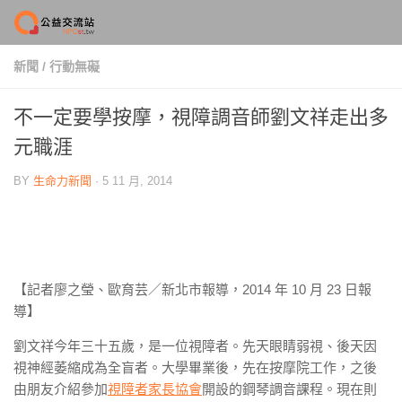
Skip to content
新聞
/
行動無礙
不一定要學按摩，視障調音師劉文祥走出多
元職涯
BY
生命力新聞
·
5 11 月, 2014
【記者廖之瑩、歐育芸／新北市報導，2014 年 10 月 23 日報
導】
劉文祥今年三十五歲，是一位視障者。先天眼睛弱視、後天因
視神經萎縮成為全盲者。大學畢業後，先在按摩院工作，之後
由朋友介紹參加
視障者家長協會
開設的鋼琴調音課程。現在則