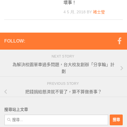
壞事！
4 5 月, 2018
BY
褚士瑩
FOLLOW:
NEXT STORY
為解決校園單車過多問題，台大校友創辦「分享輪」計
劃
PREVIOUS STORY
把錢捐給慈濟就不管了，算不算做善事？
搜尋站上文章
搜
尋