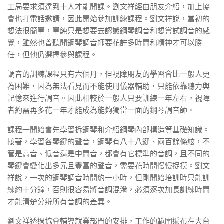
工局要求須達到十人才能開課。劉文祥經由朋友介紹，加上協
會也打電話邀請，因此開始參加訓練課程。劉文祥說，當初的
想法很簡單，單純只是想要去認識鋼琴調音和想嘗試調音的感
覺，雖然也曾聽聞鋼琴調音師要花許多時間和精神才可以勝
任，但他仍選擇參與課程。
調音的訓練課程只有六個月，但視障朋友的學習會比一般人更
為困難，因為無法看見而不能使用儀器輔助，只能依靠聽力與
記憶來進行調音。因此相較於一般人只要訓練一年左右，視障
者約需再多花一年才能成為能夠獨當一面的鋼琴調音師。
課程一開始會先學習拆鋼琴和介紹鋼琴內部構造等基礎知識。
接著，學習各琴鍵的聲音，鋼琴有八十八鍵、兩百餘條絃，不
管是高音、低音還是中間音，都會有它標準的音調，且不同的
琴鍵會變化出多元且豐富的聲音，需要花時間慢慢捉摸。劉文
祥說，一次的鋼琴調音時間約一小時，但剛開始培訓時只能訓
練約十分鐘，否則很容易將音調混淆，必須逐次加長訓練時間
才能清楚分辨所有音調的差異。
劉文祥透過協會輔導就業部門的安排，工作的範圍遍布在大台