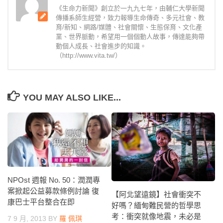
《生命力新聞》創立於一九九七年，由輔仁大學新聞
傳播系師生經營，致力報導生命傳奇、多元社會、教
育/新知、網路/媒體、社會關懷、生態保育、文化產
業、世界脈動，希望用一個個動人故事，傳達能夠帶
動個人成長、社會進步的知識。
（http://www.vita.tw/）
YOU MAY ALSO LIKE...
NPOst 週報 No. 50：潤潤專
案掀起公益募款條例討論 復
【阿北望遠鏡】社會衝突不
康巴士平台整合在即
好嗎？緬甸難民營的哲學思
考：衝突就像地震，未必是
7 9 月, 2013
BY
羅 佩琪