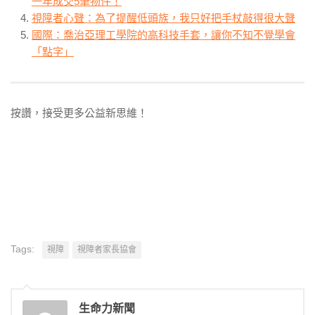
一年成交5筆物件！
視障者心聲：為了提醒低頭族，我只好把手杖敲得很大聲
國際：喬治亞理工學院的高科技手套，讓你不知不覺學會
「點字」
按讚，接受更多公益新思維！
Tags:
視障
視障者家長協會
生命力新聞