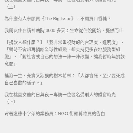
（上）
為什麼有人寧願買《The Big Issue》，不願買口香糖？
我朋友住在精神病院 3000 多天：生命從住院開始，戞然而止
【捐款人想什麼？】「我非常重視財報的合理度、透明度」、
「暫時不會想再捐給全球性組織，想支持更多在地服務型組
織」、「對社會或自己的想法一陣一陣改變，讓我暫時無捐款
意願」
搖滾一生、充實又狼狽的樹木希林：「人都會死，至少要死成
自己喜歡的樣子。」
我在桃園女監的日與夜－專訪一位匿名受刑人的鐵窗時光
（下）
背著道德十字架的業務員：NGO 街頭募款員的告白