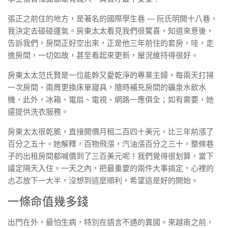
張正之前住的地方，是著名的國際學生巷 — 阮氏明開十八巷，
我決定去碰碰運氣。房東太太看見我們很驚喜，知道來意後，
告訴我們，房間正好空出來，正是他三年前住的套房，哇，走
進房間，一切如故，甚至看起來更新，屋況維持得很好。
房東太太范氏賢是一位能幹又愛乾淨的專業主婦，每兩天打掃
一次房間、兩周更換床單寢具，隨時補充房間的礦泉水飲水
機，此外，冰箱、電扇、電視、網路一應俱全；如有需要，她
還提供洗衣服務。
房東太太很乾脆，直接開價月租二百四十美元，比三年前漲了
百分之五十。她解釋，百物飛漲，汽油漲百分之三十，整條巷
子的出租房間都喊價到了三百美元呢！我們覺得很划算，當下
議定隔天入住。一天之內，把最重要的兩件大事搞定，心裡的
忐忑放下一大半，沒想到這麼順利，希望這是好的開始。
一條命值幾多錢
出門在外，最怕生病，特別在語言不通的異國。來越南之前，