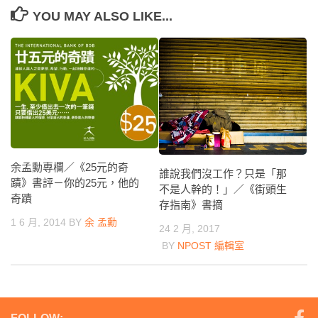
YOU MAY ALSO LIKE...
余孟勳專欄／《25元的奇
誰說我們沒工作？只是「那
蹟》書評－你的25元，他的
不是人幹的！」／《街頭生
奇蹟
存指南》書摘
1 6 月, 2014
BY
余 孟勳
24 2 月, 2017
BY
NPOST 編輯室