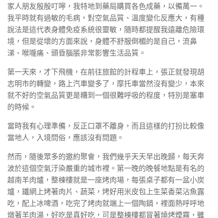
家人朋友殷殷叮嚀，我特地到藥局購買各色成藥，以備萬一。
我平時就有過敏的毛病，對空氣品質、溫度變化反應大，有種
說法是這代表身體免疫系統很靈敏，隨時都提醒我遠離危險環
境，但是從壞的方面來說，身體不舒服倒楣的是自己，流鼻
涕、喉嚨痛、頭昏腦脹非常影響生活品質。
第一天來，才下飛機，在前往旅館的計程車上，張正就發現胡
志明市的轉變，路上汽車變多了，摩托車當然沒有變少，本來
就不好的空氣品質更是糟到一個很難呼吸的程度，特別是塞車
的時候。
當時我有心理準備，反正口罩不離身，而且這樣的打扮比較像
當地人，入境問俗，應該沒有問題。
然而，隨後眾多的邀約聚會，我們幾乎天天早出晚歸，每天奔
波於這個空氣汙染嚴重的城市裡。第一晚的晚餐地點是有名的
越南羊肉爐，整棟樓就是一座烤肉場，每張桌子都有一盆小炭
爐，鐵網上烤著肉片、蔬菜，烤好用米皮包上生菜香菜沾魚露
吃，配上冰啤酒，吃完了烤肉就端上一個陶鍋，裡面熱呼呼地
燉著羊肉湯，好吃是真好吃，可是整棟樓都冒著燒烤煙霧，雖