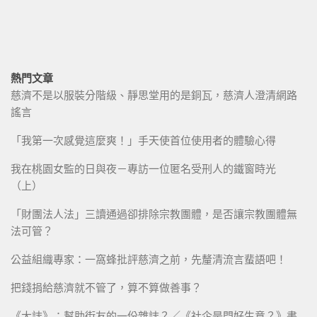
熱門文章
慈濟不是以服裝分階級、靜思堂用的是銅瓦，慈濟人澄清網路
謠言
「我第一次感覺這麼爽！」手天使首位使用者的體驗心得
我在桃園女監的日與夜－專訪一位匿名受刑人的鐵窗時光
（上）
「財團法人法」三讀通過卻排除宗教團體，是否讓宗教團體無
法可管？
公益組織專家：一窩蜂批評慈濟之前，先釐清流言蜚語吧！
把錢捐給慈濟就不管了，算不算做善事？
《大誌》：幫助街友的一份雜誌？／《社企是門好生意？》書