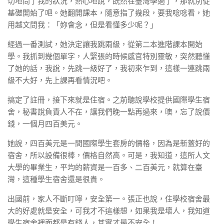
切地問了我的狀況，熱心地說，既然在臺灣學過了，那就別從
基礎開始了吧。她翻開課本，隨意指了幾段，要我唸唸看，她
用越文問我：「妳會念，但是看懂多少呢？」
經過一番測試，她決定讓我跳兩級，從第二本進階課本開始
學。我抓到幾個單字，人緊張的時候感官特別靈敏，突然聽懂
了她的話，我說，先跳一級好了，我初來乍到，這樣一連跳兩
級不大好，先上課再看情況吧。
搞定了註冊，接下來就是住宿。之前聽說學校提供國際學生宿
舍，秘書說負責人不在，讓我們晚一點再過來，噢，忘了說價
錢，一個月四百美元。
她說，四百美元是一間國際學生套房的價格，因為是新蓋好的
宿舍，所以設備很棒，價格自然高。可是，我知道，這所人文
大學的畢業生，平均的薪資是一百多、二百美元，就算在臺
灣，這種學生宿舍還是很貴。
出國前，家人不斷叮嚀，安全第一。張正也說，住學校宿舍最
大的好處就是安全，可我才不這樣想，如果我是壞人，我知道
學生宿舍裡面都是有錢人，其實才最不安全！