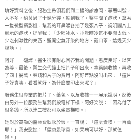
填好資料之後，服務生帶領我們到二樓的診療間，等著叫號，
人不多，約莫過了十幾分鐘，輪到我了，醫生問了症狀，拿著
一隻微型攝影機，幫我的耳鼻喉各拍了幾張片子，說明圖片上
顯示的症狀，提醒我：「少喝冰水、睡覺時冷氣不要開太低、
少吃刺激性的東西、避開空氣汙染的地方、戴口罩、這幾天少
說話。」
阿好一一翻譯，醫生很有耐心回答我的問題，態度良好、以客
為尊。最後，醫生交代護士把片子印出來，拿藥開收據，再收
了四十幾萬，藥錢和片子的費用，阿好差點沒叫出來：「這片
子好貴噢，看看就好，為什麼要印出來呢？」
服務生很專業的把片子、藥包、以及收據一一展示說明，然後
由另外一位服務生幫我們按電梯下樓，阿好笑說：「因為付了
很多錢，所以連二樓都可以坐電梯噢。」
她對於高額的醫藥費耿耿於懷，一直說：「這麼貴噢，一百萬
耶！」我安慰她：「健康最珍貴，如果病可以好，那就值
得。」