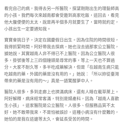
看完自己的病，我得去另一所醫院，探望剛剛出生的理髮師高
的小孩。我們每次來越南都會受邀到高家吃飯，這回去，看見
他大腹便便的太太，說是再半個多月就要生了，當時就約定，
小孩出生一定要通知我。
寶寶會挑日子，決定在國慶假日出生。因為住院的時間很短，
我得抓緊時間。阿好帶我去探病，她也沒去過那家公立醫院，
據她說，其實越南人非不得已不上醫院，因為公立醫院人很
多，掛號後等上三四個鐘頭是尋常的事，等上一天也不算過
分。大家不耐久等，多半吃成藥解決，但是「在越南生病只能
吃越南的藥，外國的藥是沒有用的。」她說：「所以妳從臺灣
帶來的藥是沒有用的～」真是一語驚醒夢中人。
醫院人很多，多到走廊上也擠滿病床，還有人睡在載草蓆上。
阿好解釋，病床經常客滿，特別是婦產科，因為「越南人喜歡
生小孩」。這家醫院是公立醫院，人很多、但服務品質不太
好，她不敢帶我來，不是怕被誤診，這種小病沒有什麼難的，
她怕的是我在這邊等太久，會延長受苦的時間。