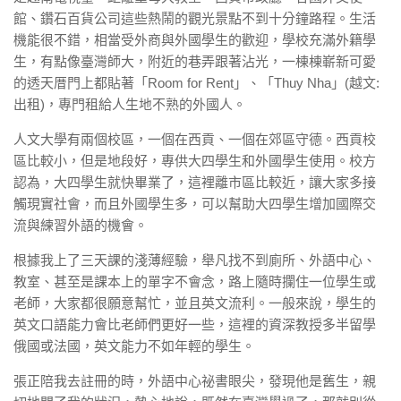
館、鑽石百貨公司這些熱鬧的觀光景點不到十分鐘路程。生活
機能很不錯，相當受外商與外國學生的歡迎，學校充滿外籍學
生，有點像臺灣師大，附近的巷弄跟著沾光，一棟棟嶄新可愛
的透天厝門上都貼著「Room for Rent」、「Thuy Nha」(越文:
出租)，專門租給人生地不熟的外國人。
人文大學有兩個校區，一個在西貢、一個在郊區守德。西貢校
區比較小，但是地段好，專供大四學生和外國學生使用。校方
認為，大四學生就快畢業了，這裡離市區比較近，讓大家多接
觸現實社會，而且外國學生多，可以幫助大四學生增加國際交
流與練習外語的機會。
根據我上了三天課的淺薄經驗，舉凡找不到廁所、外語中心、
教室、甚至是課本上的單字不會念，路上隨時攔住一位學生或
老師，大家都很願意幫忙，並且英文流利。一般來說，學生的
英文口語能力會比老師們更好一些，這裡的資深教授多半留學
俄國或法國，英文能力不如年輕的學生。
張正陪我去註冊的時，外語中心祕書眼尖，發現他是舊生，親