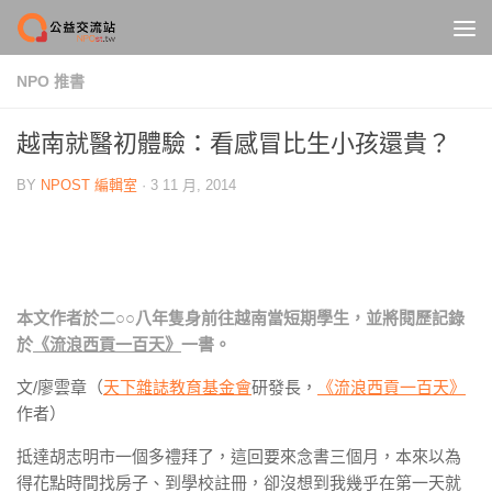
Skip to content
NPO 推書
越南就醫初體驗：看感冒比生小孩還貴？
BY
NPOST 編輯室
·
3 11 月, 2014
本文作者於二○○八年隻身前往越南當短期學生，並將閱歷記錄
於
《流浪西貢一百天》
一書。
文/廖雲章（
天下雜誌教育基金會
研發長，
《流浪西貢一百天》
作者）
抵達胡志明市一個多禮拜了，這回要來念書三個月，本來以為
得花點時間找房子、到學校註冊，卻沒想到我幾乎在第一天就