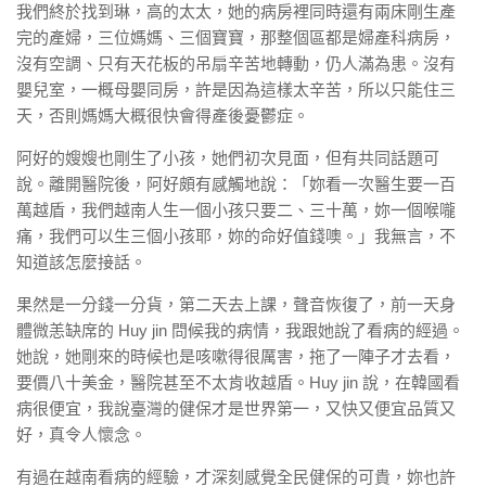
我們終於找到琳，高的太太，她的病房裡同時還有兩床剛生產
完的產婦，三位媽媽、三個寶寶，那整個區都是婦產科病房，
沒有空調、只有天花板的吊扇辛苦地轉動，仍人滿為患。沒有
嬰兒室，一概母嬰同房，許是因為這樣太辛苦，所以只能住三
天，否則媽媽大概很快會得產後憂鬱症。
阿好的嫂嫂也剛生了小孩，她們初次見面，但有共同話題可
說。離開醫院後，阿好頗有感觸地說：「妳看一次醫生要一百
萬越盾，我們越南人生一個小孩只要二、三十萬，妳一個喉嚨
痛，我們可以生三個小孩耶，妳的命好值錢噢。」我無言，不
知道該怎麼接話。
果然是一分錢一分貨，第二天去上課，聲音恢復了，前一天身
體微恙缺席的 Huy jin 問候我的病情，我跟她說了看病的經過。
她說，她剛來的時候也是咳嗽得很厲害，拖了一陣子才去看，
要價八十美金，醫院甚至不太肯收越盾。Huy jin 說，在韓國看
病很便宜，我說臺灣的健保才是世界第一，又快又便宜品質又
好，真令人懷念。
有過在越南看病的經驗，才深刻感覺全民健保的可貴，妳也許