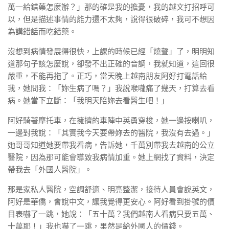
萬一給錯藥怎麼辦？」那的確是我的擔憂，我的越文打招呼可
以，但是描述事情的能力還不太夠，說得很破碎，我可不想因
為講錯話而吃錯藥。
沒想到病情發展得很快，上課的時候已經「燒聲」了，明明知
道那句子該怎麼說，卻發不出正確的音調，我就知道，這回很
嚴重，不能再拖了。正巧，當天晚上越南朋友阿好打電話給
我，她問我：「妳生病了嗎？」我說喉嚨痛了幾天，打算去看
病。她當下立斷：「我明天陪妳去看醫生吧！」
阿好騎著摩托車，在擁擠的車陣中英勇穿梭，她一邊按喇叭，
一邊對我說：「其實我今天要帶妳去的醫院，我沒有去過。」
她哥哥知道她要帶我看病，告訴她，千萬別帶我去越南的公立
醫院，因為那可能會導致我病情加重。她上網找了資料，決定
帶我去「外國人醫院」。
那是家私人醫院，空調舒適、明亮整潔，接待人員會說英文，
阿好是華僑，會說中文，讓我覺得更安心。阿好看到掛號的價
目表嚇了一跳，她說：「五十萬？我們越南人看病只要五萬、
十萬耶！」我也嚇了一跳，果然是給外國人的價錢。