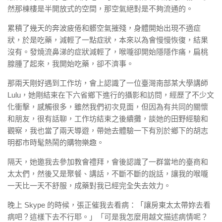
然那棟樓是半開放式的空間，那空氣絕對是不夠流通的。
累積了幾天的奔波疲倦和髒空氣摧殘，身體開始出現不適症
狀，於是吃藥，減輕了一點症狀，本來以為會慢慢恢復，結果
沒有。發燒流鼻涕的症狀減輕了，喉嚨卻開始隱隱作痛，扁桃
腺腫了起來，我開始吃藥，卻不濟事。
那兩天剛好遇到工作坊，會上認識了一位臺灣南部某大學講師
Lulu，她剛結束在下六省鄉下進行的攝影和訪問，經歷了不少文
化衝擊，感觸很多，雖然我們初次見面，但因為有共同的關懷
和朋友，很有話聊，工作坊結束之後續攤，談她的田野經驗和
觀察，我也當了兩天導遊，帶她去體驗一下有別於鄉下的胡志
明都市時髦熱鬧的購物樂趣。
隔天，她邀我去參加教會禮拜，會後認識了一群當地的臺商和
太太們，然後又是聚餐、講話，不斷不斷的說話，讓我的喉嚨
一天比一天不舒服，成藥對我已經完全失去效力。
晚上 Skype 的時候，張正催我去看病：「讓房東太太帶妳去看
病吧？這樣下去不行耶。」「可是我怎麼用越文描述病情呢？