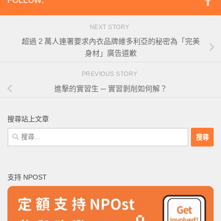
FOLLOW:
NEXT STORY
超過 2 萬人連署要求內衣品牌維多利亞的秘密為「完美
身材」廣告道歉
PREVIOUS STORY
進擊的實習生 ─ 實習剝削如何解？
搜尋站上文章
搜
尋
關
鍵
支持 NPOST
字: