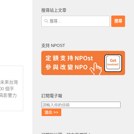
搜尋站上文章
搜
尋
關
鍵
支持 NPOST
字:
待未來台灣
0 個平
具影響力
訂閱電子報