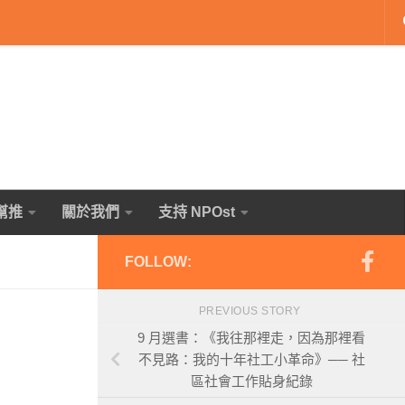
幫推
關於我們
支持 NPOst
FOLLOW:
PREVIOUS STORY
9 月選書：《我往那裡走，因為那裡看
不見路：我的十年社工小革命》── 社
區社會工作貼身紀錄