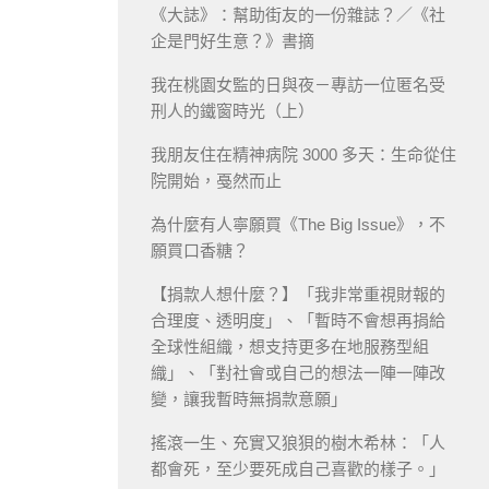
《大誌》：幫助街友的一份雜誌？／《社
企是門好生意？》書摘
我在桃園女監的日與夜－專訪一位匿名受
刑人的鐵窗時光（上）
我朋友住在精神病院 3000 多天：生命從住
院開始，戞然而止
為什麼有人寧願買《The Big Issue》，不
願買口香糖？
【捐款人想什麼？】「我非常重視財報的
合理度、透明度」、「暫時不會想再捐給
全球性組織，想支持更多在地服務型組
織」、「對社會或自己的想法一陣一陣改
變，讓我暫時無捐款意願」
搖滾一生、充實又狼狽的樹木希林：「人
都會死，至少要死成自己喜歡的樣子。」