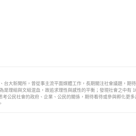
衛系、台大新聞所，曾從事主流平面媒體工作，長期關注社會議題，期
為是理組與文組混血，故追求理性與感性的平衡；發現社會之中有 10
思考公民社會的政府、企業、公民的關係，期待看待或參與孵化更多
。