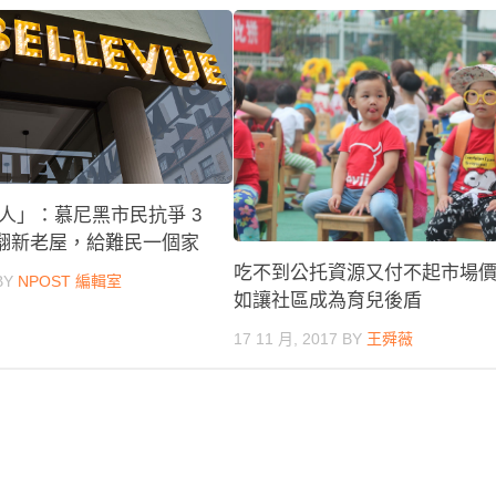
人」：慕尼黑市民抗爭 3
 萬翻新老屋，給難民一個家
吃不到公托資源又付不起市場
BY
NPOST 編輯室
如讓社區成為育兒後盾
17 11 月, 2017
BY
王舜薇