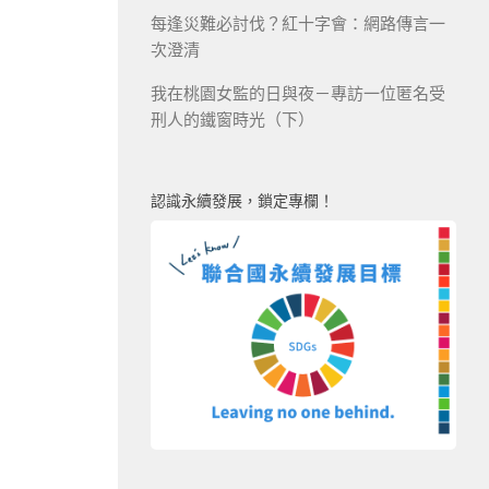
每逢災難必討伐？紅十字會：網路傳言一
次澄清
我在桃園女監的日與夜－專訪一位匿名受
刑人的鐵窗時光（下）
認識永續發展，鎖定專欄！