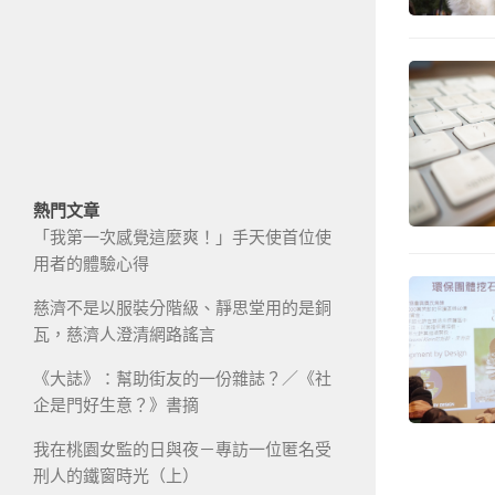
熱門文章
「我第一次感覺這麼爽！」手天使首位使
用者的體驗心得
慈濟不是以服裝分階級、靜思堂用的是銅
瓦，慈濟人澄清網路謠言
《大誌》：幫助街友的一份雜誌？／《社
企是門好生意？》書摘
我在桃園女監的日與夜－專訪一位匿名受
刑人的鐵窗時光（上）