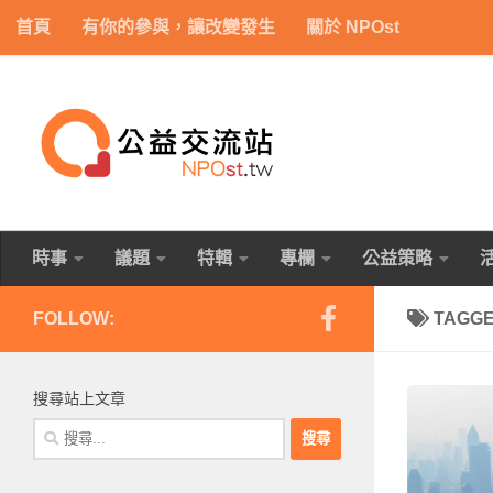
首頁
有你的參與，讓改變發生
關於 NPOst
Skip to content
時事
議題
特輯
專欄
公益策略
FOLLOW:
TAGG
搜尋站上文章
搜
尋
關