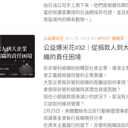
由石油公司手上買下來，他們是根據信賴
當初保護區獲得的石油開採許可證，並且
育區域內的稀有動物。」
公益爆米花
29 1 月, 2016
BY
NPOST 編輯室
公益爆米花#32｜從捐款人到
織的責任困境
在非營利組織紛紛轉型社會企業、尋求企業
會正義越來越向營利企業靠攏。
大型企業與非營利組織的距離該如何拿捏
會使得非營利組織與其理念背道而馳？
但在小額捐款逐漸減少的狀況下，若沒有大
又該如何維持營運？
2月25日，來聽聽綠色公民行動聯盟理事
保護基金會執行長賴曉芬分享
在資本主義盛行的當下，非營利組織該如