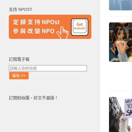
鍵
支持 NPOST
字:
訂閱電子報
訂閱粉絲團，好文不漏接！