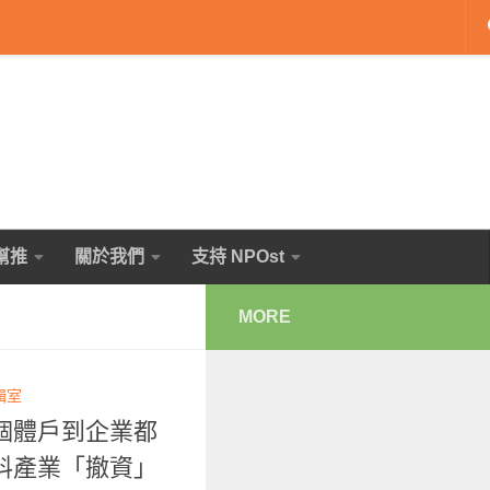
幫推
關於我們
支持 NPOst
MORE
輯室
個體戶到企業都
料產業「撤資」