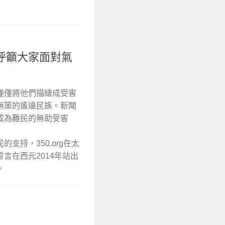
呼籲大家面對氣
僅僅將他們描繪成受害
無策的遙遠民族。新聞
成為難民的無助受害
支持，350.org在太
言在西元2014年站出
。