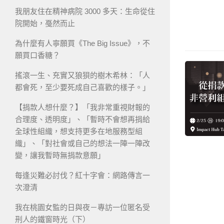
我朋友住在精神病院 3000 多天：生命從住
院開始，戞然而止
為什麼有人寧願買《The Big Issue》，不
願買口香糖？
搖滾一生、充實又狼狽的樹木希林：「人
都會死，至少要死成自己喜歡的樣子。」
【捐款人想什麼？】「我非常重視財報的
合理度、透明度」、「暫時不會想再捐給
全球性組織，想支持更多在地服務型組
織」、「對社會或自己的想法一陣一陣改
變，讓我暫時無捐款意願」
每逢災難必討伐？紅十字會：網路傳言一
次澄清
我在桃園女監的日與夜－專訪一位匿名受
刑人的鐵窗時光（下）