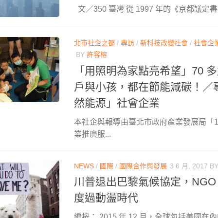
文／350 臺灣 從 1997 年的《京都議定書》
北市社企之都
/
專訪
/
新科技改變社會
/
社會企
BY
許容榕
「用照明為家點亮希望」70 
戶與小孩，都在節能減碳！／專
然能源」社會企業
本社企與報導由臺北市政府產業發展局「1
業推廣服...
NEWS
/
國際
/
國際合作與發展
3 6 月, 2017
B
川普退出巴黎氣候協定，NGO
度過動盪時代
編按： 2015 年 12 月，全球包括美國在內的 