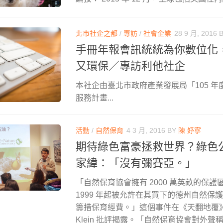
北市社企之都
/
專訪
/
社會企業
28 9 月, 2016
手冊年報會訊統統為你數位化，助
又環保／專訪利他社企
本社企由臺北市政府產業發展局「105 
服務計畫...
活動
/
自然保育
4 3 月, 2016
BY
陳 妤寧
期待綠色富豪拯救世界？綠色
家緯：「沒有彌賽亞。」
「自然保育協會擁有 2000 萬英畝的保護區
1999 年起被允許在其買下的德州自然保
籌措保育經費。」這個事件在《天翻地覆》中
Klein 批評揭露。「自然保育協會對外