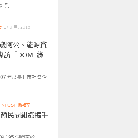
到 ...
業
17 9 月, 2018
多歲阿公、能源貧
訪「DOMI 綠
07 年度臺北市社會企
Y
NPOST 編輯室
 籲民間組織攜手
195 個國家於...