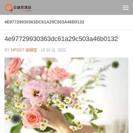
Skip to content
4E97729930363DC61A29C503A46B0132
4e97729930363dc61a29c503a46b0132
BY
NPOST 編輯室
·
18 10 月, 2022