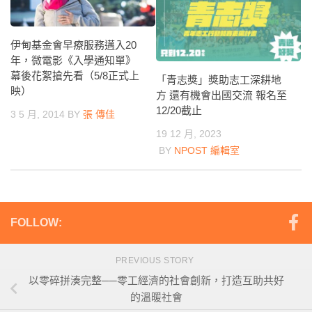
伊甸基金會早療服務邁入20
年，微電影《入學通知單》
幕後花絮搶先看（5/8正式上
「青志獎」獎助志工深耕地
映）
方 還有機會出國交流 報名至
12/20截止
3 5 月, 2014
BY
張 傳佳
19 12 月, 2023
BY
NPOST 編輯室
FOLLOW:
PREVIOUS STORY
以零碎拼湊完整──零工經濟的社會創新，打造互助共好
的溫暖社會