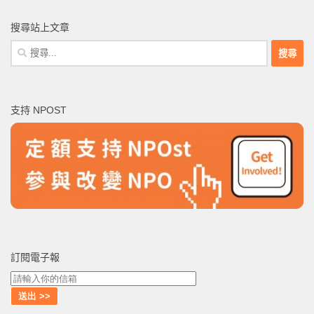
搜尋站上文章
搜
尋
關
鍵
支持 NPOST
字:
訂閱電子報