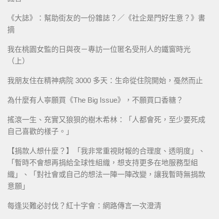
《大誌》：幫助街友的一份雜誌？／《社企是門好生意？》書
摘
我在桃園女監的日與夜－專訪一位匿名受刑人的鐵窗時光
（上）
我朋友住在精神病院 3000 多天：生命從住院開始，戞然而止
為什麼有人寧願買《The Big Issue》，不願買口香糖？
搖滾一生、充實又狼狽的樹木希林：「人都會死，至少要死成
自己喜歡的樣子。」
【捐款人想什麼？】「我非常重視財報的合理度、透明度」、
「暫時不會想再捐給全球性組織，想支持更多在地服務型組
織」、「對社會或自己的想法一陣一陣改變，讓我暫時無捐款
意願」
每逢災難必討伐？紅十字會：網路傳言一次澄清