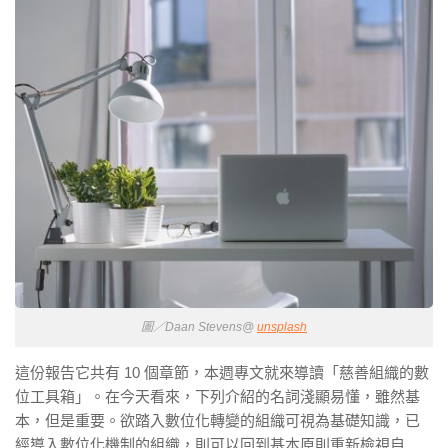
圖／Daan Stevens@
unsplash
這份報告它共有 10 個章節，本週專文就來導讀「慈善組織的數
位工具箱」。在今天看來，下列介紹的名詞淺顯易懂，雖然基
本，但是重要。欲踏入數位化轉變的組織可視為基礎知識，已
經導入數位化機制的組織，則可以回到基本原則重新檢視自