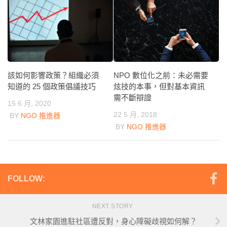
NPO 數位化之前：未必需要
該如何影響政策？組織必須
炫技的本事，但對基本資訊
知道的 25 個政策倡議技巧
需不斷辯證
15 6 月, 2020
22 5 月, 2018
BY
NGO 推進器
BY
NGO 推進器
FOLLOW:
NEXT STORY
文林家園進駐社區遭反對，身心障礙歧視如何解？