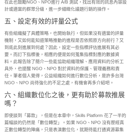
在此也鼓勵NGO、NPO進行 A/B 測試，找出有效的訊息內容設
計或適當的群眾分級，進一步細緻化議題行銷的操作。
五、設定有效的評量公式
有些組織擬了具體策略，也開始執行，但如果沒有適當的評量
機制，又如何能知道策略推動的進程是否依照原方向前行？又
到底此刻進展到何處？因此，設定一些指標評估進展有其必
要。而訂下指標後，相應的便是如何蒐集指標對應的數據資
料。此報告除了簡介一些能協助組織理解、應用資料的分析工
具外，也提醒 NGO、NPO 對於資料的保護、管理義務和責
任。筆者個人覺得，公益組織如何進行數位分析，是許多台灣
NGO、NPO 尚待強化的不足之處，有機會再多介紹吧。
六、組織數位化之後，更有助於募款推展
嗎？
即使談到「募款」，但是在本章中，Skills Platform 花了一半的
篇幅談的仍然是「數位轉型」。如果 NGO、NPO 沒有歷經真
正數位轉型的陣痛，只是表演數位化，就期待能打通資源募集