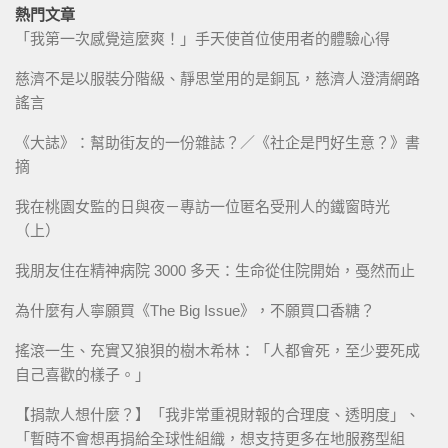
熱門文章
「我第一次感覺這麼爽！」手天使首位使用者的體驗心得
慈濟不是以服裝分階級、靜思堂用的是銅瓦，慈濟人澄清網路
謠言
《大誌》：幫助街友的一份雜誌？／《社企是門好生意？》書
摘
我在桃園女監的日與夜－專訪一位匿名受刑人的鐵窗時光
（上）
我朋友住在精神病院 3000 多天：生命從住院開始，戞然而止
為什麼有人寧願買《The Big Issue》，不願買口香糖？
搖滾一生、充實又狼狽的樹木希林：「人都會死，至少要死成
自己喜歡的樣子。」
【捐款人想什麼？】「我非常重視財報的合理度、透明度」、
「暫時不會想再捐給全球性組織，想支持更多在地服務型組