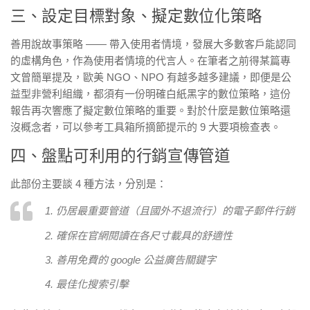
三、設定目標對象、擬定數位化策略
善用說故事策略 —— 帶入使用者情境，發展大多數客戶能認同
的虛構角色，作為使用者情境的代言人。在筆者之前得某篇專
文曾簡單提及，歐美 NGO、NPO 有越多越多建議，即便是公
益型非營利組織，都須有一份明確白紙黑字的數位策略，這份
報告再次響應了擬定數位策略的重要。對於什麼是數位策略還
沒概念者，可以參考工具箱所摘節提示的 9 大要項檢查表。
四、盤點可利用的行銷宣傳管道
此部份主要談 4 種方法，分別是：
1. 仍居最重要管道（且國外不退流行）的電子郵件行銷
2. 確保在官網閱讀在各尺寸載具的舒適性
3. 善用免費的 google 公益廣告關鍵字
4. 最佳化搜索引擊