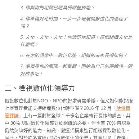
3. 你與你的組織已經具備哪些技能？
4. 你準備好花時間，一步一步地展開數位化的過程了
嗎？
5. 文化、文化、文化！你清楚地知道，這個組織文化是
什麼嗎？
6. 在你的想像中，數位化後，組織的未來長得如何？
7. 準備與你的團隊一起奮戰，開始為自己的團體說一個
好故事吧！
二、檢視數位化領導力
假設數位化對於NGO、NPO的好處毋需爭辯，但又如何能說服
上層管理者能支持組織數位化轉型呢？2016 年 12 月「
哈佛商
管評論
」上有一篇對於全球 1 千多名企業執行長作的調查，其
中 90％ 認同數位化領導對於組織的必要，但也有 70% 自認為
仍然欠缺好的能力、知識、營運架構來進行組織採取數位化。
因此，對於許多宣稱已採行數位化的企業，其實只是「表演」