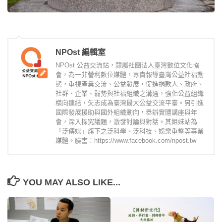
NPOst 編輯室
NPOst 公益交流站，隸屬社團法人臺灣數位文化協
會，為一非營利數位媒體，專責報導臺灣公益社福動
態，重視產業交流、公益發展，促進捐款人、政府、
社群、企業、弱勢與社福組織之溝通，強化公益組織
橫向連結，矢志成為臺灣最大公益交流平臺。另引進
國際發展援助與國外組織動向，舉辦實體講座與年
會，深入探究議題，激發討論與對話。其姐妹站為
「泛傳媒」旗下之泛科學、泛科技、娛樂重擊等專業
媒體。臉書：https://www.facebook.com/npost.tw
YOU MAY ALSO LIKE...