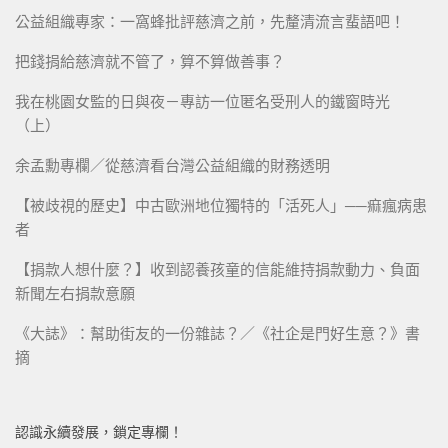
公益組織專家：一窩蜂批評慈濟之前，先釐清流言蜚語吧！
把錢捐給慈濟就不管了，算不算做善事？
我在桃園女監的日與夜－專訪一位匿名受刑人的鐵窗時光
（上）
余孟勳專欄／從慈濟看台灣公益組織的財務透明
【被歧視的歷史】中古歐洲地位獨特的「活死人」──痲瘋病患
者
【捐款人想什麼？】收到認養孩童的信能維持捐款動力、負面
新聞左右捐款意願
《大誌》：幫助街友的一份雜誌？／《社企是門好生意？》書
摘
認識永續發展，鎖定專欄！