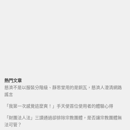
熱門文章
慈濟不是以服裝分階級、靜思堂用的是銅瓦，慈濟人澄清網路
謠言
「我第一次感覺這麼爽！」手天使首位使用者的體驗心得
「財團法人法」三讀通過卻排除宗教團體，是否讓宗教團體無
法可管？