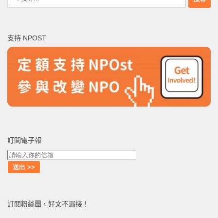
尋
關
鍵
支持 NPOST
字:
訂閱電子報
訂閱粉絲團，好文不漏接！