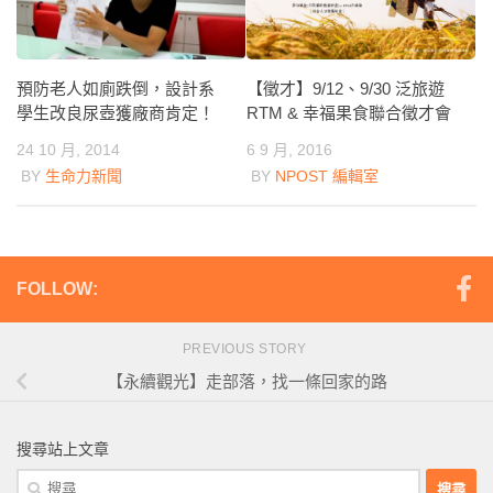
【徵才】9/12、9/30 泛旅遊
預防老人如廁跌倒，設計系
RTM & 幸福果食聯合徵才會
學生改良尿壺獲廠商肯定！
6 9 月, 2016
24 10 月, 2014
BY
NPOST 編輯室
BY
生命力新聞
FOLLOW:
PREVIOUS STORY
【永續觀光】走部落，找一條回家的路
搜尋站上文章
搜