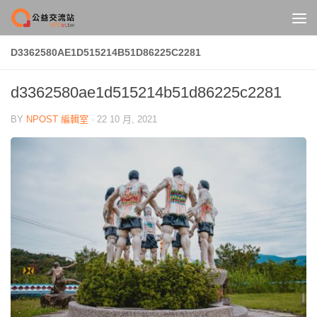
Skip to content
D3362580AE1D515214B51D86225C2281
d3362580ae1d515214b51d86225c2281
BY
NPOST 編輯室
·
22 10 月, 2021