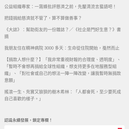
公益組織專家：一窩蜂批評慈濟之前，先釐清流言蜚語吧！
把錢捐給慈濟就不管了，算不算做善事？
《大誌》：幫助街友的一份雜誌？／《社企是門好生意？》書
摘
我朋友住在精神病院 3000 多天：生命從住院開始，戞然而止
【捐款人想什麼？】「我非常重視財報的合理度、透明度」、
「暫時不會想再捐給全球性組織，想支持更多在地服務型組
織」、「對社會或自己的想法一陣一陣改變，讓我暫時無捐款
意願」
搖滾一生、充實又狼狽的樹木希林：「人都會死，至少要死成
自己喜歡的樣子。」
認識永續發展，鎖定專欄！