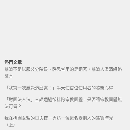
熱門文章
慈濟不是以服裝分階級、靜思堂用的是銅瓦，慈濟人澄清網路
謠言
「我第一次感覺這麼爽！」手天使首位使用者的體驗心得
「財團法人法」三讀通過卻排除宗教團體，是否讓宗教團體無
法可管？
我在桃園女監的日與夜－專訪一位匿名受刑人的鐵窗時光
（上）