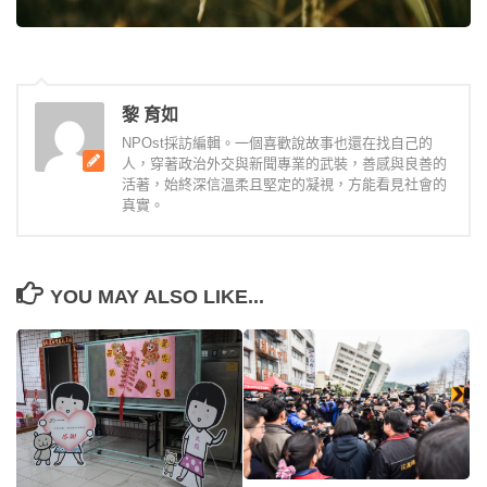
黎 育如
NPOst採訪編輯。一個喜歡說故事也還在找自己的
人，穿著政治外交與新聞專業的武裝，善感與良善的
活著，始終深信溫柔且堅定的凝視，方能看見社會的
真實。
YOU MAY ALSO LIKE...