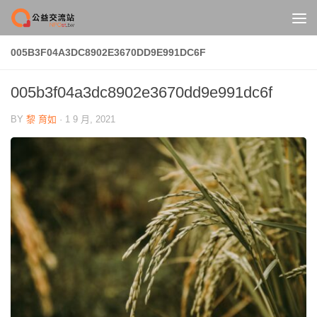
Skip to content
005B3F04A3DC8902E3670DD9E991DC6F
005b3f04a3dc8902e3670dd9e991dc6f
BY
黎 育如
·
1 9 月, 2021