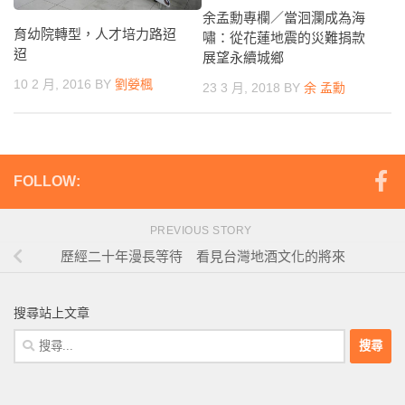
余孟勳專欄／當洄瀾成為海
育幼院轉型，人才培力路迢
嘯：從花蓮地震的災難捐款
迢
展望永續城鄉
10 2 月, 2016
BY
劉嫈楓
23 3 月, 2018
BY
余 孟勳
FOLLOW:
PREVIOUS STORY
歷經二十年漫長等待 看見台灣地酒文化的將來
搜尋站上文章
搜
尋
關
鍵