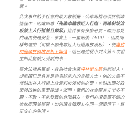
載。
此次事件給予社會的最大教訓是，公車司機必須於訓練
過程中，明確知悉
「先將車體靠近人行道，再將斜坡渡
板放上人行道並且鎖緊」
這件事有多麼必要。顯而易見
的理由便是安全。事實上，一星期後（4/19），因為同
樣的理由（司機不願先靠近人行道再放渡板），便
導致
胡庭碩於斜坡渡板上摔落
，這已是他從小到大第 5 次發
生如此驚駭又受創的事。
臺大法律系畢業、身為社會企業
坪林街左邊
的創辦人，
胡庭碩已是具有足夠表述能力的身障人士，他的文章不
僅點出在人行道上放置斜坡渡板的必要，也點出關於政
策與改進的重要建議。然而，我們的社會還有非常多不
願、不敢、不能發聲的身障朋友，我們必須重覆不斷的
彼此提醒並學習，如何讓身障朋友在同一個環境下，真
正安心的生活。