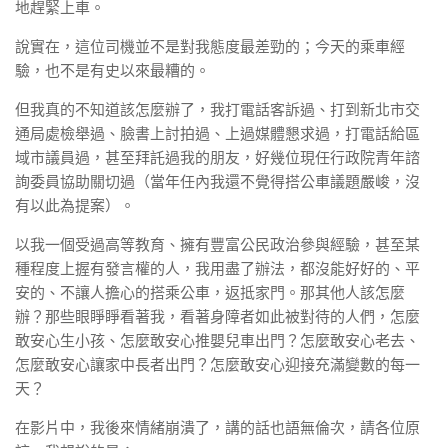
地趕緊上車。
說實在，這位司機並不是對我態度最差勁的；今天的乘車經
驗，也不是有史以來最糟的。
但我真的不知道該怎麼辦了，我打電話客訴過、打到新北市交
通局處檢舉過、臉書上討拍過、上過媒體懇求過，打電話給區
域市議員過，甚至拜託過我的朋友，好幾位現任行政院青年諮
詢委員協助關切過（當年任內我還不覺得搭公車議題嚴峻，沒
有以此為提案）。
以我一個受過高等教育、擁有豐富公民政治參與經驗，甚至某
種程度上握有發言權的人，我用盡了辦法，都沒能好好的、平
安的、不讓人擔心的搭乘公車，返抵家門。那其他人該怎麼
辦？那些眼睜睜看著我，看著身障者如此被對待的人們，怎麼
敢安心生小孩、怎麼敢安心推嬰兒車出門？怎麼敢安心老去、
怎麼敢安心讓家中長者出門？怎麼敢安心迎接充滿變數的每一
天？
在影片中，我後來情緒崩潰了，講的話也語無倫次，請各位原