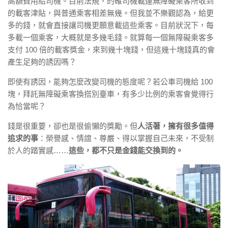
高額費用給司機。目前法規，的確司機載運無障礙乘客所收到
的載客津貼，與普通乘客相差無幾。但我並不樂觀認為，給更
多的錢，就會直接讓司機更願意載這些乘客。目前狀況下，每
多載一個乘客，大概就是多幾毛錢。就算每一個無障礙乘客多
支付 100 倍的載客獎金，來到幾十塊錢，但這幾十塊錢真的會
產生足夠的誘因嗎？
即使有誘因，能夠怎麼改變司機的態度呢？若公車司機給 100
塊，拜託無障礙乘客換搭別臺車，有多少比例的乘客會覺得行
為恰當呢？
錢是很重要，卻也是很偷懶的獎勵。但
人活著，擁有很多值得
追求的事
：榮譽感、情誼、尊嚴、得以掌握自己未來，不受制
於人的踏實感……
這些，都不只是金錢能交換到的。