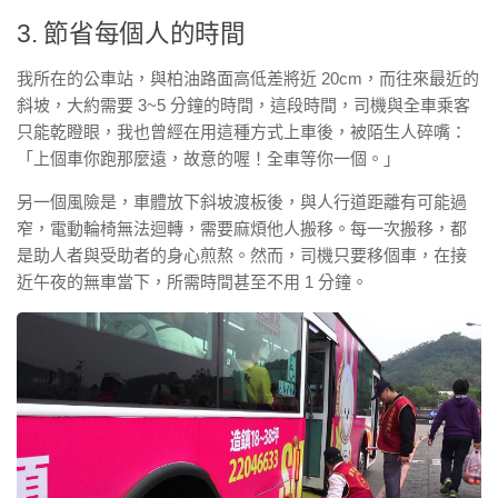
3. 節省每個人的時間
我所在的公車站，與柏油路面高低差將近 20cm，而往來最近的
斜坡，大約需要 3~5 分鐘的時間，這段時間，司機與全車乘客
只能乾瞪眼，我也曾經在用這種方式上車後，被陌生人碎嘴：
「上個車你跑那麼遠，故意的喔！全車等你一個。」
另一個風險是，車體放下斜坡渡板後，與人行道距離有可能過
窄，電動輪椅無法迴轉，需要麻煩他人搬移。每一次搬移，都
是助人者與受助者的身心煎熬。然而，司機只要移個車，在接
近午夜的無車當下，所需時間甚至不用 1 分鐘。