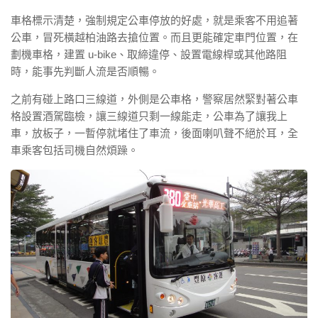
車格標示清楚，強制規定公車停放的好處，就是乘客不用追著
公車，冒死橫越柏油路去搶位置。而且更能確定車門位置，在
劃機車格，建置 u-bike、取締違停、設置電線桿或其他路阻
時，能事先判斷人流是否順暢。
之前有碰上路口三線道，外側是公車格，警察居然緊對著公車
格設置酒駕臨檢，讓三線道只剩一線能走，公車為了讓我上
車，放板子，一暫停就堵住了車流，後面喇叭聲不絕於耳，全
車乘客包括司機自然煩躁。