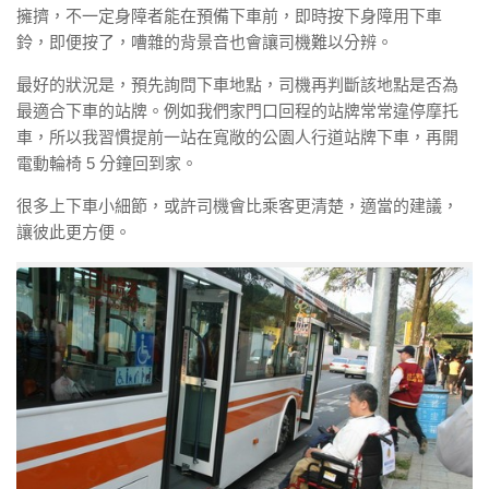
擁擠，不一定身障者能在預備下車前，即時按下身障用下車
鈴，即便按了，嘈雜的背景音也會讓司機難以分辨。
最好的狀況是，預先詢問下車地點，司機再判斷該地點是否為
最適合下車的站牌。例如我們家門口回程的站牌常常違停摩托
車，所以我習慣提前一站在寬敞的公園人行道站牌下車，再開
電動輪椅 5 分鐘回到家。
很多上下車小細節，或許司機會比乘客更清楚，適當的建議，
讓彼此更方便。