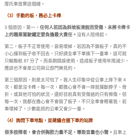
摩托車放棄這個縫。
（3）手動的板，務必上卡榫
3 個原因，第一，
任何人若因為斜坡板滑脫而受傷，未將卡榫卡
上的職業駕駛鐵定要負擔最大責任。
沒有人陪得起。
第二，板子不正常使用，容易壞掉，若因為不鎖板子，真的不
小心撞到板子收不回去，只好請全車下車換下一臺車，這可就
只輸聯航 87 分了。而長期錯誤使用，造成板子使用年限減少，
應該也不會是公司與公部門樂見的。
第三個原因，則是太可怕了。我人生印象中從公車上摔下來 4
次，都是沒卡榫。每一次，都擔心會不會一摔就撞斷脖子、骨
折，或其他可怕的狀況，還好目前真有受傷過的只有擦傷。但
每一次，我都在擔心會不會毀了板子，不只全車會瞪著我，若
車壞掉了，少數能搭的公車又會少一臺。
（4）詢問下車地點，並建議合適下車的站牌
很多肢障者，會合併胸腔力量不足，導致音量也小聲。
且車上