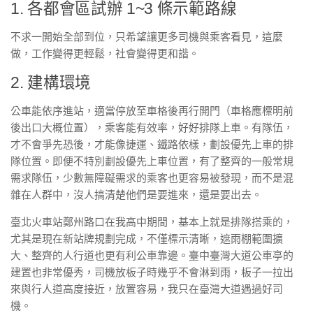
1. 各都會區試辦 1~3 條示範路線
不求一開始全部到位，只希望讓更多司機與乘客看見，這麼
做，工作變得更輕鬆，社會變得更和諧。
2. 建構環境
公車能依序進站，適當停放至車格後再行開門（車格應標明前
後出口大概位置），乘客能有效率，好好排隊上車。有隊伍，
才不會爭先恐後，才能像捷運、鐵路依樣，劃設優先上車的排
隊位置。即便不特別劃設優先上車位置，有了整齊的一般常規
需求隊伍，少數無障礙需求的乘客也更容易被發現，而不是混
雜在人群中，沒人搞清楚他們是要進來，還是要出去。
臺北火車站鄭州路口在我高中期間，基本上就是排隊搭乘的，
尤其是現在新站牌規劃完成，不僅標示清晰，遮雨棚範圍擴
大、整齊的人行道也更有利公車靠邊。臺中臺灣大道公車亭的
建置也非常優秀，司機放板子時幾乎不會淋到雨，板子一拉出
來與行人道高度接近，放置容易，我只在臺灣大道遇過好司
機。