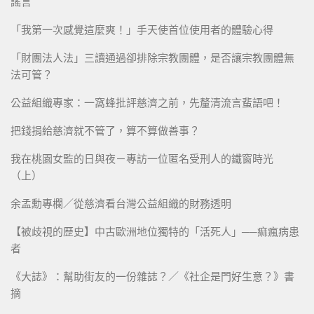
謠言
「我第一次感覺這麼爽！」手天使首位使用者的體驗心得
「財團法人法」三讀通過卻排除宗教團體，是否讓宗教團體無
法可管？
公益組織專家：一窩蜂批評慈濟之前，先釐清流言蜚語吧！
把錢捐給慈濟就不管了，算不算做善事？
我在桃園女監的日與夜－專訪一位匿名受刑人的鐵窗時光
（上）
余孟勳專欄／從慈濟看台灣公益組織的財務透明
【被歧視的歷史】中古歐洲地位獨特的「活死人」──痲瘋病患
者
《大誌》：幫助街友的一份雜誌？／《社企是門好生意？》書
摘