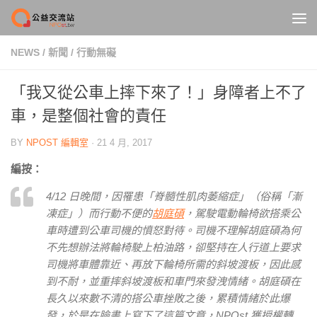
Skip to content
NEWS
/
新聞
/
行動無礙
「我又從公車上摔下來了！」身障者上不了
車，是整個社會的責任
BY
NPOST 編輯室
·
21 4 月, 2017
編按：
4/12 日晚間，因罹患「脊髓性肌肉萎縮症」（俗稱「漸
凍症」）而行動不便的
胡庭碩
，駕駛電動輪椅欲搭乘公
車時遭到公車司機的憤怒對待。司機不理解胡庭碩為何
不先想辦法將輪椅駛上柏油路，卻堅持在人行道上要求
司機將車體靠近、再放下輪椅所需的斜坡渡板，因此感
到不耐，並重摔斜坡渡板和車門來發洩情緒。胡庭碩在
長久以來數不清的搭公車挫敗之後，累積情緒於此爆
發，於是在臉書上寫下了這篇文章，NPOst 獲授權轉