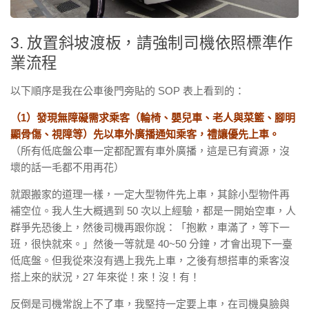
3. 放置斜坡渡板，請強制司機依照標準作
業流程
以下順序是我在公車後門旁貼的 SOP 表上看到的：
（1）發現無障礙需求乘客（輪椅、嬰兒車、老人與菜籃、腳明
顯骨傷、視障等）先以車外廣播通知乘客，禮讓優先上車。
（所有低底盤公車一定都配置有車外廣播，這是已有資源，沒
壞的話一毛都不用再花）
就跟搬家的道理一樣，一定大型物件先上車，其餘小型物件再
補空位。我人生大概遇到 50 次以上經驗，都是一開始空車，人
群爭先恐後上，然後司機再跟你說：「抱歉，車滿了，等下一
班，很快就來。」然後一等就是 40~50 分鐘，才會出現下一臺
低底盤。但我從來沒有遇上我先上車，之後有想搭車的乘客沒
搭上來的狀況，27 年來從！來！沒！有！
反倒是司機常說上不了車，我堅持一定要上車，在司機臭臉與