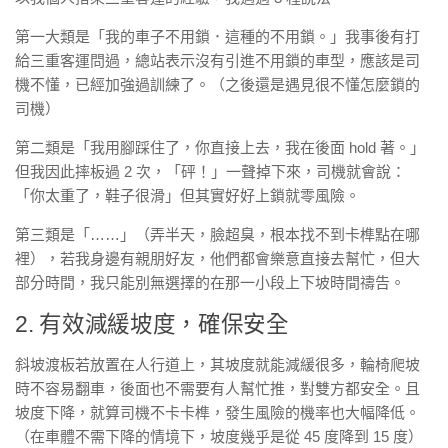
第一大類是「我的車子不用鎖．這種的不用鎖。」我事後有打
給三重客運問過，總站表示沒有引進不用鎖的車型，應該是司
機不懂，已經加強過訓練了。（之後還是遇見很不懂怎麼鎖的
司機）
第二類是「我用腳踩住了，你直接上去，我在後面 hold 著。」
但我因此摔板過 2 次，「砰！」一聲掉下來，司機就會說：
「你太重了，鞋子很滑」但其實好好上鎖就零風險。
第三類是「……」（弄半天，臉超臭，根本找不到卡榫點在哪
裡），若我身邊有親朋好友，他們都會樂意直接去幫忙，但大
部分時間，我只能別無選擇的在那一小段上下坡時間禱告。
2. 有效減緩坡度，確保安全
斜坡渡板若放置在人行道上，其坡度就能減緩很多，輪椅爬坡
時不容易翻車，後面也不需要有人幫忙推，對雙方都安全。且
坡度下降，就算司機不卡卡榫，發生風險的機率也大幅降低。
（在車體不需下降的情境下，坡度幾乎是從 45 度降到 15 度）