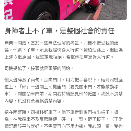
身障者上不了車，是整個社會的責任
無奈一開始，基於一些無法理解的考量，司機不接受我的建
議，他還下了車，示意我趕快從人行道下到柏油路上。但因為
上述 3 個原因，我堅定地拒絕，希望他把車靠近人行道。
司機妥協了，接著就是噩夢的開始。
他大聲碎念了兩句，走向門口，用力把手套脫下，砸到司機座
位上，「砰」一聲關上司機座門（要先關車門，才能啟動移
車）。到關閉車門前，期間我持續聽見他的低語，我聽不清楚
內容，也沒有勇氣搞清楚內容。
還在困窘時，司機移好車了。他下車走到後門拉出板子，舉
高，在我還來不及反應時便「砰！」一聲，砸了板子。（正常
情況應該平放就好，不需要再向下用力摔）我心頭一驚，受挫