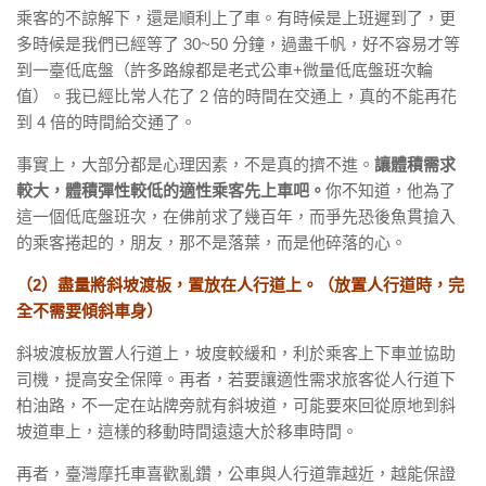
乘客的不諒解下，還是順利上了車。有時候是上班遲到了，更
多時候是我們已經等了 30~50 分鐘，過盡千帆，好不容易才等
到一臺低底盤（許多路線都是老式公車+微量低底盤班次輪
值）。我已經比常人花了 2 倍的時間在交通上，真的不能再花
到 4 倍的時間給交通了。
事實上，大部分都是心理因素，不是真的擠不進。
讓體積需求
較大，體積彈性較低的適性乘客先上車吧。
你不知道，他為了
這一個低底盤班次，在佛前求了幾百年，而爭先恐後魚貫搶入
的乘客捲起的，朋友，那不是落葉，而是他碎落的心。
（2）盡量將斜坡渡板，置放在人行道上。（放置人行道時，完
全不需要傾斜車身）
斜坡渡板放置人行道上，坡度較緩和，利於乘客上下車並協助
司機，提高安全保障。再者，若要讓適性需求旅客從人行道下
柏油路，不一定在站牌旁就有斜坡道，可能要來回從原地到斜
坡道車上，這樣的移動時間遠遠大於移車時間。
再者，臺灣摩托車喜歡亂鑽，公車與人行道靠越近，越能保證