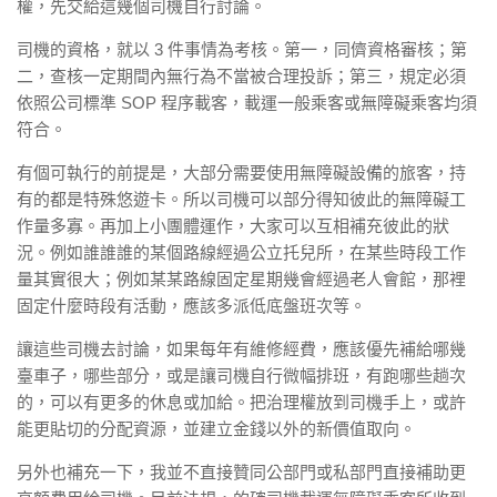
權，先交給這幾個司機自行討論。
司機的資格，就以 3 件事情為考核。第一，同儕資格審核；第
二，查核一定期間內無行為不當被合理投訴；第三，規定必須
依照公司標準 SOP 程序載客，載運一般乘客或無障礙乘客均須
符合。
有個可執行的前提是，大部分需要使用無障礙設備的旅客，持
有的都是特殊悠遊卡。所以司機可以部分得知彼此的無障礙工
作量多寡。再加上小團體運作，大家可以互相補充彼此的狀
況。例如誰誰誰的某個路線經過公立托兒所，在某些時段工作
量其實很大；例如某某路線固定星期幾會經過老人會館，那裡
固定什麼時段有活動，應該多派低底盤班次等。
讓這些司機去討論，如果每年有維修經費，應該優先補給哪幾
臺車子，哪些部分，或是讓司機自行微幅排班，有跑哪些趟次
的，可以有更多的休息或加給。把治理權放到司機手上，或許
能更貼切的分配資源，並建立金錢以外的新價值取向。
另外也補充一下，我並不直接贊同公部門或私部門直接補助更