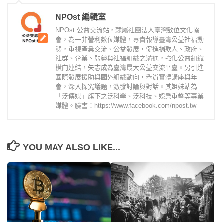
NPOst 編輯室
NPOst 公益交流站，隸屬社團法人臺灣數位文化協
會，為一非營利數位媒體，專責報導臺灣公益社福動
態，重視產業交流、公益發展，促進捐款人、政府、
社群、企業、弱勢與社福組織之溝通，強化公益組織
橫向連結，矢志成為臺灣最大公益交流平臺。另引進
國際發展援助與國外組織動向，舉辦實體講座與年
會，深入探究議題，激發討論與對話。其姐妹站為
「泛傳媒」旗下之泛科學、泛科技、娛樂重擊等專業
媒體。臉書：https://www.facebook.com/npost.tw
YOU MAY ALSO LIKE...