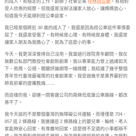
的成人，有穩定的工作，創辦了社會企業
坪林街左邊
，有相對
受人欣羨的經歷，但我還是沒辦法讓家人放心，讓媽媽放心，
知道我今天能順利搭公車返家。
我已經是個將近 30 歲的成人了，我還是因為搭公車這件事情委
屈了，我還是受傷了。有時候是心理、有時候是身體，我還是
讓家人朋友為我擔心了，就為了這麼小的事。
今天，我更深深覺得自己沒用。我當過行政院青年顧問，我在
無數公私部門教授社會創新創業，我以專業能力登上過諸如天
下、商周、公視、關鍵評論網等一線媒體；我結識了幾乎整個
青年世代臺灣最璀璨的社會創業家，我受過幾乎是業界最好的
師長前輩的提攜教誨……
而這樣的我，卻連一間客運公司的兩條低底盤公車路線，都改
善不了。
我今天談的不是整個臺灣的無障礙公共運輸，而僅僅是 704、
857 這 2 條路線，我連讓這 2 條路線上的嬰兒車、輪椅、老人
家能夠安心回家、有尊嚴地回家，這麼微不足道的小事都辦不
成。我怎麼對得起師長親朋，我怎麼對得起我的幸運，怎麼對