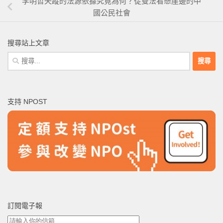
李明哲失蹤的法源依據究竟為何？從雙法看懸崖邊的中
國公民社會
搜尋站上文章
搜
尋
關
鍵
支持 NPOST
字:
訂閱電子報