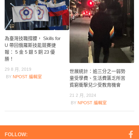
為臺灣技職撐腰， Skills for
U 帶回俄羅斯技能競賽捷
報： 5 金 5 銀 5 銅 23 優
勝！
29 8 月, 2019
世展統計：逾三分之一弱勢
BY
NPOST 編輯室
童受學費、生活費匱乏所苦
貧窮衝擊兒少受教育機會
21 2 月, 2024
BY
NPOST 編輯室
FOLLOW: