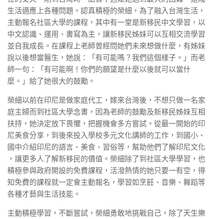
生活適應上各種問題。認真積極的榮細，為了融入台灣生活，
主動報名社區大學的課程，其中有一堂是新移民中文學習，以
中文認識、運用、書寫為主，讓新移民姊妹可以互相交流學習
並自我成長。在課程上老師曾經問她們未來想做什麼，有姊妹
說以後想當醫生，她說：「有可能嗎？我們這個樣子。」而老
師一句：「有可能啊！你們的願望是什麼以後就可以當什
麼。」給了她很大的鼓勵。
榮細以前在印尼是做家庭代工，嫁來台灣後，不想只做一名家
庭主婦而到社區大學念書，因為老師的鼓勵及新移民姊妹互相
扶持，她決定放下畏懼，把握機會多方嘗試。從最一開始的印
尼美食分享，到後來投入學校多元文化講師的工作，到國小、
國中介紹印尼的語言、美食、習俗等，幫助他們了解印尼文化
，讓更多人了解新移民的價值。榮細除了到社區大學學習，也
積極參與政府開設的免費課程，活潑熱情的她只要一有空，得
知免費的課程就一定會主動報名，學習如烹飪、音樂、舞蹈等
各種才藝與生活技能。
主動積極學習，不斷嘗試，榮細勇敢地挑戰自己，除了天生樂