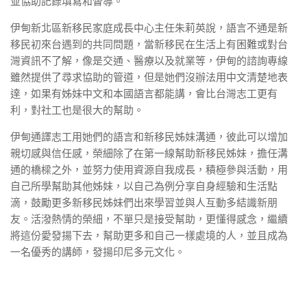
並協助記錄填寫和督導。
伊甸新北區新移民家庭成長中心主任朱莉英說，語言不通是新
移民初來台遇到的共同問題，當新移民在生活上有困難或對台
灣資訊不了解，像是交通、醫療以及就業等，伊甸的諮詢專線
雖然提供了尋求協助的管道，但是她們沒辦法用中文清楚地表
達，如果有姊妹中文和本國語言都能講，會比台灣志工更有
利，對社工也是很大的幫助。
伊甸通譯志工用她們的語言和新移民姊妹溝通，彼此可以增加
親切感與信任感，榮細除了在第一線幫助新移民姊妹，擔任溝
通的橋樑之外，並努力使用資源自我成長，積極參與活動，用
自己所學幫助其他姊妹，以自己為例分享自身經驗和生活點
滴，鼓勵更多新移民姊妹們出來學習並與人互動多結識新朋
友。活潑熱情的榮細，不單只是接受幫助，更懂得感念，繼續
將這份愛發揚下去，幫助更多和自己一樣處境的人，並且成為
一名優秀的講師，發揚印尼多元文化。