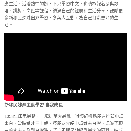
應生活。活潑熱情的她，不只學習中文，也積極報名參與歌
唱、跳舞、烹飪等課程，透過自己的經驗和生活分享，鼓勵更
多新移民姊妹出來學習，多與人互動，為自己打造更好的生
活。
新移民姊妹主動學習 自我成長
1998年印尼暴動，一場排華大暴亂，洪榮細透過朋友推薦申請
來台，當時她才三十歲，經朋友介紹申請嫁來台灣，認識了現
在的丈夫。剛到台灣時，語言不通是她遇到最大的困難，造成