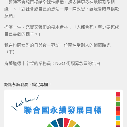
「暫時不會想再捐給全球性組織，想支持更多在地服務型組
織」、「對社會或自己的想法一陣一陣改變，讓我暫時無捐款
意願」
搖滾一生、充實又狼狽的樹木希林：「人都會死，至少要死成
自己喜歡的樣子。」
我在桃園女監的日與夜－專訪一位匿名受刑人的鐵窗時光
（下）
背著道德十字架的業務員：NGO 街頭募款員的告白
認識永續發展，鎖定專欄！