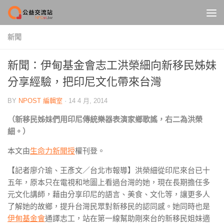
Skip to content
新聞
新聞：伊甸基金會志工洪榮細向新移民姊妹
分享經驗，把印尼文化帶來台灣
BY
NPOST 編輯室
·
14 4 月, 2014
（新移民姊妹們用印尼傳統樂器表演家鄉歌謠，右二為洪榮
細。）
本文由
生命力新聞授
權刊登。
【記者廖介瑜、王彥文／台北市報導】洪榮細從印尼來台已十
五年，原本只在電視和地圖上看過台灣的她，現在長期擔任多
元文化講師，藉由分享印尼的語言、美食、文化等，讓更多人
了解她的故鄉，提升台灣民眾對新移民的認同感。她同時也是
伊甸基金會
通譯志工，站在第一線幫助剛來台的新移民姐妹適