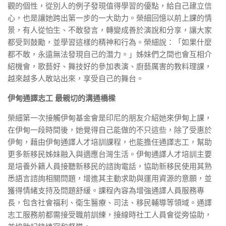
觀的個性，從別人的例子發現值得學習的優點，給自己建立信
心，也是讓她跨出第一步的一大助力。榮細回憶以前上課的情
景，有人從怕生、不敢發言，轉變成善於演說和分享，讓大家
都受到鼓勵，並學習這樣的精神和行為。榮細說：「如果什麼
都不敢，永遠無法發現自己的潛力。」姊妹們之間也會互相介
紹機會，歌藝好、舞技好的參加表演、廚藝厲害的教料理課，
越來越多人敢站出來，享受自己的舞台。
伊甸通譯志工 最親切的溝通橋樑
榮細第一次接觸伊甸基金會是印尼的朋友介紹她來伊甸上課，
在伊甸一段時間後，她覺得自己能做的不只這些，除了受惠於
伊甸，藉由伊甸通譯人才培訓課程，也能擔任通譯志工，幫助
更多新移民姊妹融入與適應台灣生活。伊甸通譯人才培訓主要
是培養外籍人員接聽新移民的諮詢電話，協助新移民使用其熟
悉語言諮詢相關問題，增進其主動求助與運用資源的意願，並
獲得情緒支持及問題舒緩。課程內容為增強通譯人員服務專
長，包含社會福利、衛生醫療、司法、移民輔導等領域。通譯
志工服務前都需接受職前訓練，接線時社工人員會從旁協助，