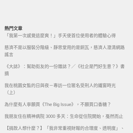
熱門文章
「我第一次感覺這麼爽！」手天使首位使用者的體驗心得
慈濟不是以服裝分階級、靜思堂用的是銅瓦，慈濟人澄清網路
謠言
《大誌》：幫助街友的一份雜誌？／《社企是門好生意？》書
摘
我在桃園女監的日與夜－專訪一位匿名受刑人的鐵窗時光
（上）
為什麼有人寧願買《The Big Issue》，不願買口香糖？
我朋友住在精神病院 3000 多天：生命從住院開始，戞然而止
【捐款人想什麼？】「我非常重視財報的合理度、透明度」、