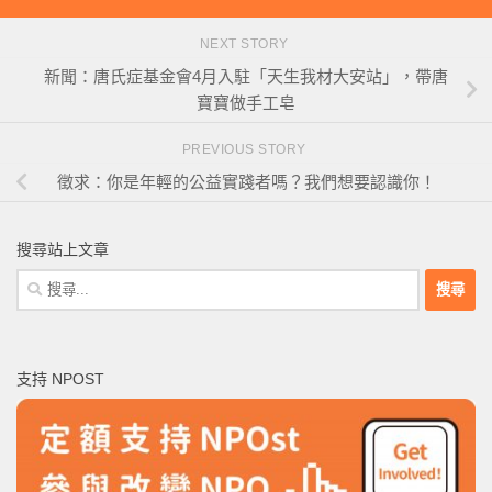
NEXT STORY
新聞：唐氏症基金會4月入駐「天生我材大安站」，帶唐
寶寶做手工皂
PREVIOUS STORY
徵求：你是年輕的公益實踐者嗎？我們想要認識你！
搜尋站上文章
搜
尋
關
鍵
支持 NPOST
字: