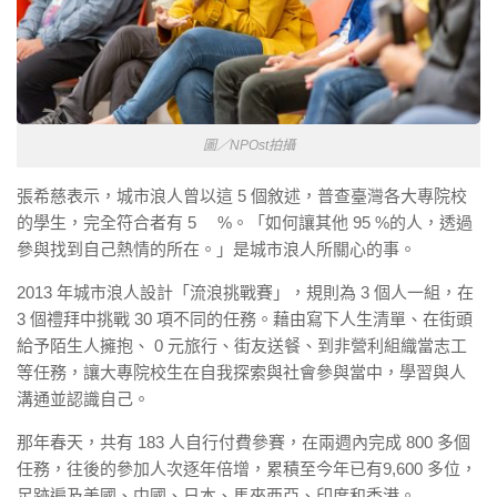
圖／NPOst拍攝
張希慈表示，城市浪人曾以這 5 個敘述，普查臺灣各大專院校
的學生，完全符合者有 5 %。「如何讓其他 95 %的人，透過
參與找到自己熱情的所在。」是城市浪人所關心的事。
2013 年城市浪人設計「流浪挑戰賽」，規則為 3 個人一組，在
3 個禮拜中挑戰 30 項不同的任務。藉由寫下人生清單、在街頭
給予陌生人擁抱、 0 元旅行、街友送餐、到非營利組織當志工
等任務，讓大專院校生在自我探索與社會參與當中，學習與人
溝通並認識自己。
那年春天，共有 183 人自行付費參賽，在兩週內完成 800 多個
任務，往後的參加人次逐年倍增，累積至今年已有9,600 多位，
足跡遍及美國、中國、日本、馬來西亞、印度和香港。