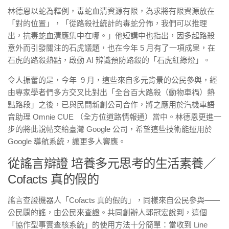
林德恩以蛇為釋例，毒蛇血清資源有限，為求將有限資源放在
「對的位置」，「從路殺社統計的毒蛇分佈，我們可以推理
出，抗毒蛇血清應集中在哪。」他短講中也指出，因多起路殺
意外而引發關注的石虎議題，也在今年 5 月有了一項成果，在
石虎的路殺熱點，啟動 AI 辨識預防路殺的「石虎紅綠燈」。
令人振奮的是，今年 9 月，這些來自多元背景的公民參與，經
由專家學者們多方交叉比對出「全台百大路殺（動物車禍）熱
點路段」之後，已與民間新創公司合作，將之應用於汽機車語
音助理 Omnie CUE （全方位道路情報通）當中。林德恩更進一
步的將此說帖交給臺灣 Google 公司，希望這些技術能運用於
Google 導航系統，讓更多人響應。
從謠言辯證 培養多元思考的生活素養／
Cofacts 真的假的
謠言查證機器人「Cofacts 真的假的」，同樣來自公民參與——
公民闢的謠，由公民來查證。共同創辦人郭冠宏說到，這個
「協作型事實查核系統」的使用方法十分簡單：當收到 Line