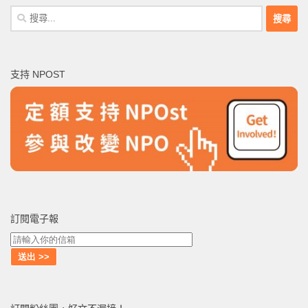
搜
尋
關
鍵
支持 NPOST
字:
訂閱電子報