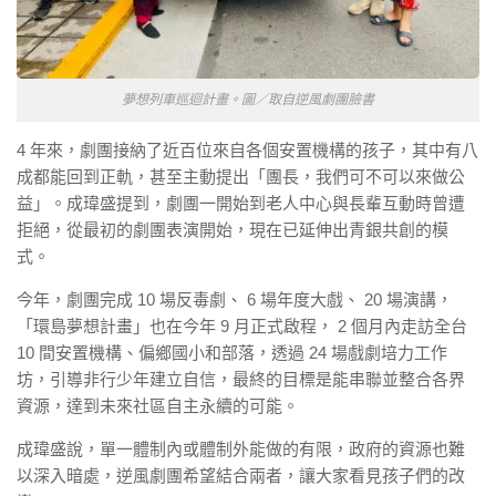
夢想列車巡迴計畫。圖／取自逆風劇團臉書
4 年來，劇團接納了近百位來自各個安置機構的孩子，其中有八
成都能回到正軌，甚至主動提出「團長，我們可不可以來做公
益」。成瑋盛提到，劇團一開始到老人中心與長輩互動時曾遭
拒絕，從最初的劇團表演開始，現在已延伸出青銀共創的模
式。
今年，劇團完成 10 場反毒劇、 6 場年度大戲、 20 場演講，
「環島夢想計畫」也在今年 9 月正式啟程， 2 個月內走訪全台
10 間安置機構、偏鄉國小和部落，透過 24 場戲劇培力工作
坊，引導非行少年建立自信，最終的目標是能串聯並整合各界
資源，達到未來社區自主永續的可能。
成瑋盛說，單一體制內或體制外能做的有限，政府的資源也難
以深入暗處，逆風劇團希望結合兩者，讓大家看見孩子們的改