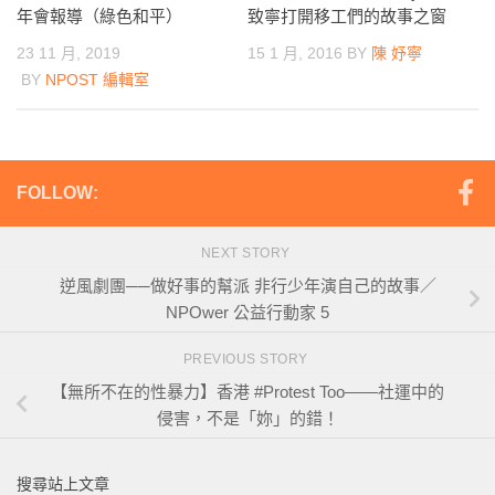
年會報導（綠色和平）
致寧打開移工們的故事之窗
23 11 月, 2019
15 1 月, 2016
BY
陳 妤寧
BY
NPOST 編輯室
FOLLOW:
NEXT STORY
逆風劇團──做好事的幫派 非行少年演自己的故事／
NPOwer 公益行動家 5
PREVIOUS STORY
【無所不在的性暴力】香港 #Protest Too——社運中的
侵害，不是「妳」的錯！
搜尋站上文章