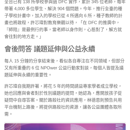
全台已有 138 所學校參與過 DFC 實作，累計 345 位老師，每年
帶著 4,000 多位學生、解決 904 個問題。今年，推行全臺的種
子學校計畫中，加入的學校已從 4 所邁向 6 所，種子教師的計
畫也將啟程，許芯瑋對教育樂觀以待，「在 DFC 的推廣中，
『師陪』是最例行的事，當老師以身作則，心態對了，解方就
會往對的地方走。」
會後問答 議題延伸與公益永續
每人 15 分鐘的分享結束後，看似各自專注在不同領域，但部分
又有所重疊的 6 位 NPOwer 公益行動家對談，每個人皆提及議
題延伸與永續的重要性。
許芯瑋自我期許著，將花 5 年的時間請益專家學者成立學校，
她也回應與會者對於性別議題的提問，她認為，應開放孩子從
疑問中自尋答案。關於路殺社的資訊應用，林德恩則預告共用
平台機制上路後，將提供路殺社的資源，讓各公益團體各取所
需。