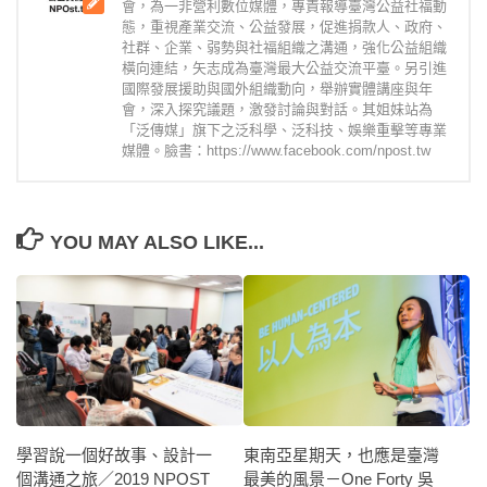
會，為一非營利數位媒體，專責報導臺灣公益社福動
態，重視產業交流、公益發展，促進捐款人、政府、
社群、企業、弱勢與社福組織之溝通，強化公益組織
橫向連結，矢志成為臺灣最大公益交流平臺。另引進
國際發展援助與國外組織動向，舉辦實體講座與年
會，深入探究議題，激發討論與對話。其姐妹站為
「泛傳媒」旗下之泛科學、泛科技、娛樂重擊等專業
媒體。臉書：https://www.facebook.com/npost.tw
YOU MAY ALSO LIKE...
學習說一個好故事、設計一
東南亞星期天，也應是臺灣
個溝通之旅／2019 NPOST
最美的風景－One Forty 吳