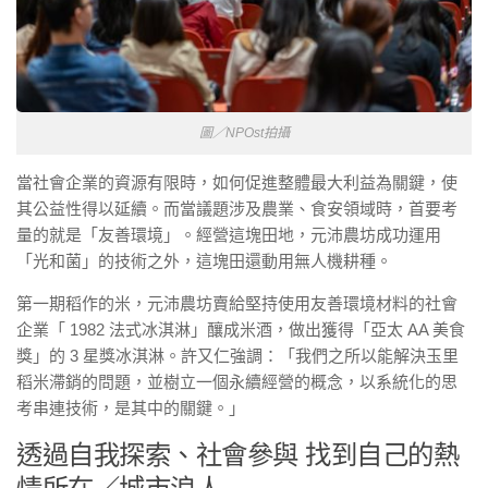
圖／NPOst拍攝
當社會企業的資源有限時，如何促進整體最大利益為關鍵，使
其公益性得以延續。而當議題涉及農業、食安領域時，首要考
量的就是「友善環境」。經營這塊田地，元沛農坊成功運用
「光和菌」的技術之外，這塊田還動用無人機耕種。
第一期稻作的米，元沛農坊賣給堅持使用友善環境材料的社會
企業「 1982 法式冰淇淋」釀成米酒，做出獲得「亞太 AA 美食
獎」的 3 星獎冰淇淋。許又仁強調：「我們之所以能解決玉里
稻米滯銷的問題，並樹立一個永續經營的概念，以系統化的思
考串連技術，是其中的關鍵。」
透過自我探索、社會參與 找到自己的熱