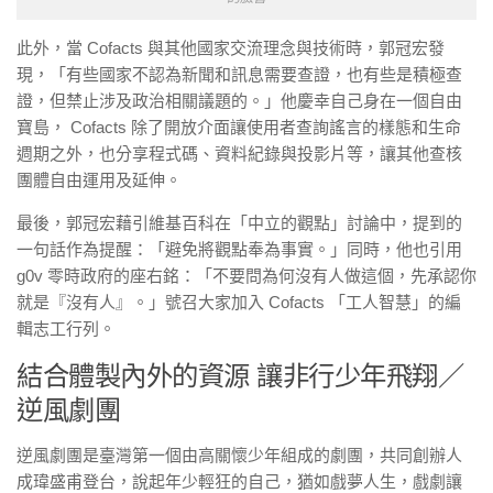
此外，當 Cofacts 與其他國家交流理念與技術時，郭冠宏發
現，「有些國家不認為新聞和訊息需要查證，也有些是積極查
證，但禁止涉及政治相關議題的。」他慶幸自己身在一個自由
寶島， Cofacts 除了開放介面讓使用者查詢謠言的樣態和生命
週期之外，也分享程式碼、資料紀錄與投影片等，讓其他查核
團體自由運用及延伸。
最後，郭冠宏藉引維基百科在「中立的觀點」討論中，提到的
一句話作為提醒：「避免將觀點奉為事實。」同時，他也引用
g0v 零時政府的座右銘：「不要問為何沒有人做這個，先承認你
就是『沒有人』。」號召大家加入 Cofacts 「工人智慧」的編
輯志工行列。
結合體製內外的資源 讓非行少年飛翔／
逆風劇團
逆風劇團是臺灣第一個由高關懷少年組成的劇團，共同創辦人
成瑋盛甫登台，說起年少輕狂的自己，猶如戲夢人生，戲劇讓