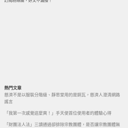
訂閱粉絲團，好文不漏接！
熱門文章
慈濟不是以服裝分階級、靜思堂用的是銅瓦，慈濟人澄清網路
謠言
「我第一次感覺這麼爽！」手天使首位使用者的體驗心得
「財團法人法」三讀通過卻排除宗教團體，是否讓宗教團體無