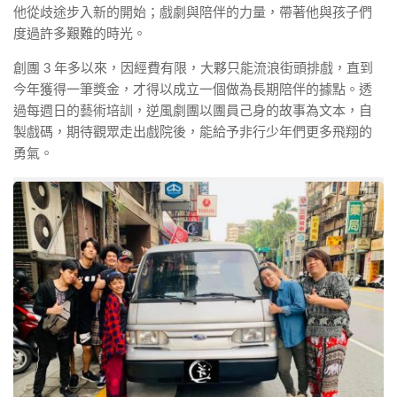
他從歧途步入新的開始；戲劇與陪伴的力量，帶著他與孩子們
度過許多艱難的時光。
創團 3 年多以來，因經費有限，大夥只能流浪街頭排戲，直到
今年獲得一筆獎金，才得以成立一個做為長期陪伴的據點。透
過每週日的藝術培訓，逆風劇團以團員己身的故事為文本，自
製戲碼，期待觀眾走出戲院後，能給予非行少年們更多飛翔的
勇氣。