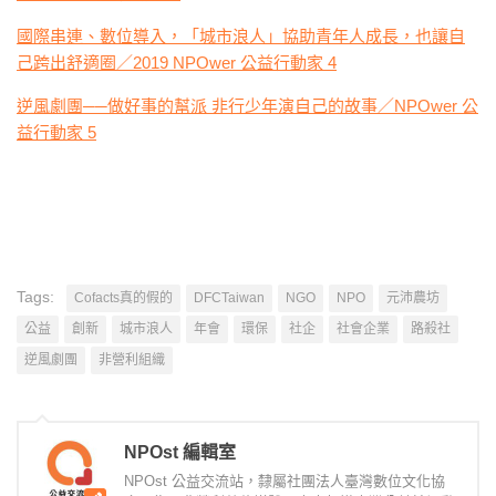
國際串連、數位導入，「城市浪人」協助青年人成長，也讓自
己跨出舒適圈／2019 NPOwer 公益行動家 4
逆風劇團──做好事的幫派 非行少年演自己的故事／NPOwer 公
益行動家 5
Tags:
Cofacts真的假的
DFCTaiwan
NGO
NPO
元沛農坊
公益
創新
城市浪人
年會
環保
社企
社會企業
路殺社
逆風劇團
非營利組織
NPOst 編輯室
NPOst 公益交流站，隸屬社團法人臺灣數位文化協