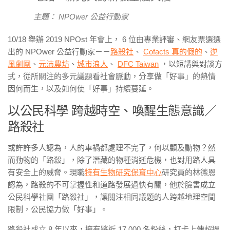
主題： NPOwer 公益行動家
10/18 舉辦 2019 NPOst 年會上， 6 位由專業評審、網友票選選
出的 NPOwer 公益行動家－－
路殺社
、
Cofacts 真的假的
、
逆
風劇團
、
元沛農坊
、
城市浪人
、
DFC Taiwan
，以短講與對談方
式，從所關注的多元議題看社會脈動，分享做「好事」的熱情
因何而生，以及如何使「好事」持續蔓延。
以公民科學 跨越時空、喚醒生態意識／
路殺社
或許許多人認為，人的車禍都處理不完了，何以顧及動物？然
而動物的「路殺」，除了潛藏的物種消逝危機，也對用路人具
有安全上的威脅。現職
特有生物研究保育中心
研究員的林德恩
認為，路殺的不可掌握性和道路發展過快有關，他於臉書成立
公民科學社團「路殺社」，讓關注相同議題的人跨越地理空間
限制，公民協力做「好事」。
路殺社成立 8 年以來，擁有將近 17,000 名粉絲，打卡上傳超過