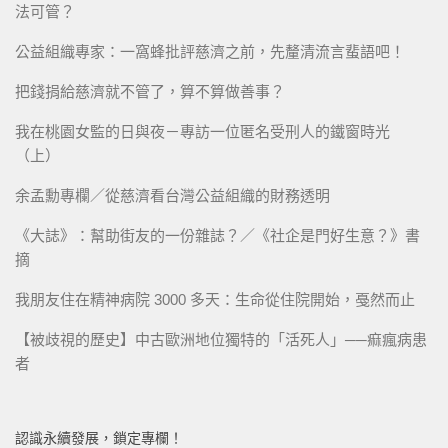
法可管？
公益組織專家：一窩蜂批評慈濟之前，先釐清流言蜚語吧！
把錢捐給慈濟就不管了，算不算做善事？
我在桃園女監的日與夜－專訪一位匿名受刑人的鐵窗時光
（上）
余孟勳專欄／從慈濟看台灣公益組織的財務透明
《大誌》：幫助街友的一份雜誌？／《社企是門好生意？》書
摘
我朋友住在精神病院 3000 多天：生命從住院開始，戞然而止
【被歧視的歷史】中古歐洲地位獨特的「活死人」──痲瘋病患
者
認識永續發展，鎖定專欄！