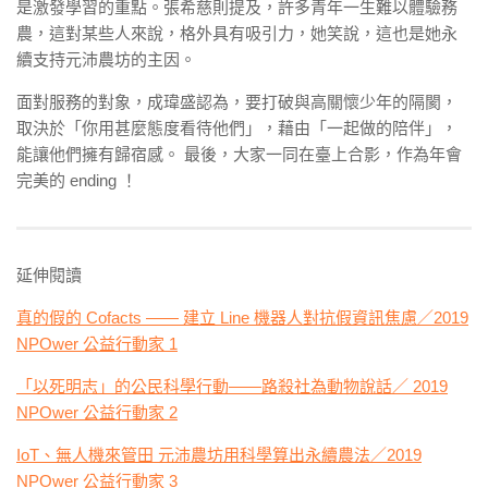
是激發學習的重點。張希慈則提及，許多青年一生難以體驗務
農，這對某些人來說，格外具有吸引力，她笑說，這也是她永
續支持元沛農坊的主因。
面對服務的對象，成瑋盛認為，要打破與高關懷少年的隔閡，
取決於「你用甚麼態度看待他們」，藉由「一起做的陪伴」，
能讓他們擁有歸宿感。 最後，大家一同在臺上合影，作為年會
完美的 ending ！
延伸閱讀
真的假的 Cofacts —— 建立 Line 機器人對抗假資訊焦慮／2019
NPOwer 公益行動家 1
「以死明志」的公民科學行動——路殺社為動物說話／ 2019
NPOwer 公益行動家 2
IoT、無人機來管田 元沛農坊用科學算出永續農法／2019
NPOwer 公益行動家 3