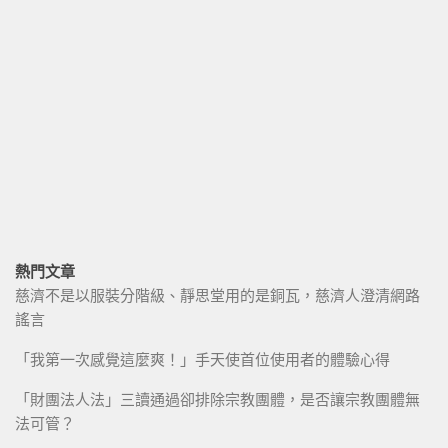
熱門文章
慈濟不是以服裝分階級、靜思堂用的是銅瓦，慈濟人澄清網路
謠言
「我第一次感覺這麼爽！」手天使首位使用者的體驗心得
「財團法人法」三讀通過卻排除宗教團體，是否讓宗教團體無
法可管？