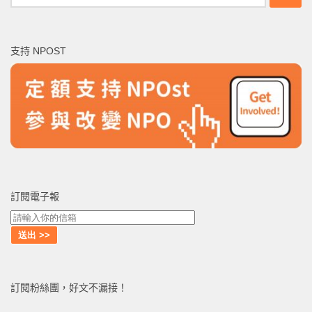
尋
關
鍵
支持 NPOST
字:
訂閱電子報
訂閱粉絲團，好文不漏接！