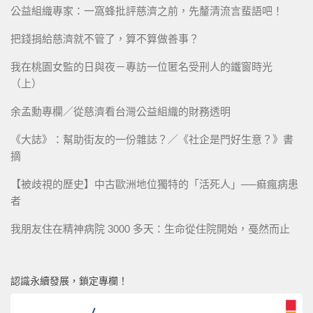
公益組織專家：一窩蜂批評慈濟之前，先釐清流言蜚語吧！
把錢捐給慈濟就不管了，算不算做善事？
我在桃園女監的日與夜－專訪一位匿名受刑人的鐵窗時光
（上）
余孟勳專欄／從慈濟看台灣公益組織的財務透明
《大誌》：幫助街友的一份雜誌？／《社企是門好生意？》書
摘
【被歧視的歷史】中古歐洲地位獨特的「活死人」──痲瘋病患
者
我朋友住在精神病院 3000 多天：生命從住院開始，戞然而止
認識永續發展，鎖定專欄！