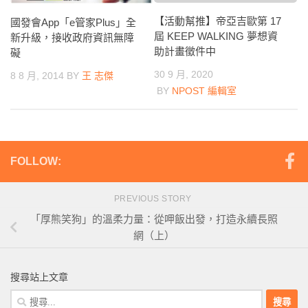
【活動幫推】帝亞吉歐第 17
國發會App「e管家Plus」全
屆 KEEP WALKING 夢想資
新升級，接收政府資訊無障
助計畫徵件中
礙
30 9 月, 2020
8 8 月, 2014
BY
王 志傑
BY
NPOST 編輯室
FOLLOW:
PREVIOUS STORY
「厚熊笑狗」的溫柔力量：從呷飯出發，打造永續長照
網（上）
搜尋站上文章
搜