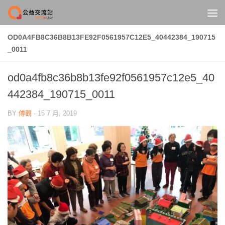
Skip to content
OD0A4FB8C36B8B13FE92F0561957C12E5_40442384_190715
_0011
od0a4fb8c36b8b13fe92f0561957c12e5_40
442384_190715_0011
BY
傅觀
·
15 7 月, 2019