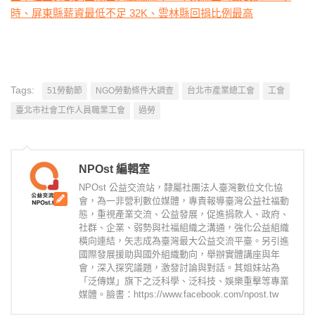
時、屏東縣薪資最低不足 32K、雲林縣回捐比例最高
Tags:
51勞動節
NGO勞動條件大調查
台北市產業總工會
工會
臺北市社會工作人員職業工會
過勞
NPOst 編輯室
NPOst 公益交流站，隸屬社團法人臺灣數位文化協
會，為一非營利數位媒體，專責報導臺灣公益社福動
態，重視產業交流、公益發展，促進捐款人、政府、
社群、企業、弱勢與社福組織之溝通，強化公益組織
橫向連結，矢志成為臺灣最大公益交流平臺。另引進
國際發展援助與國外組織動向，舉辦實體講座與年
會，深入探究議題，激發討論與對話。其姐妹站為
「泛傳媒」旗下之泛科學、泛科技、娛樂重擊等專業
媒體。臉書：https://www.facebook.com/npost.tw