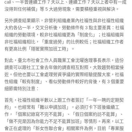
call、一半曾連續工作 7 天以上、連續工作 7 天以上者中有一成
沒得到任何補償」等 5 大過勞現象，需要積極重視與解決。
另外調查結果顯示，非營利組織產業內社福性與非社福性組織
大約各佔一半，交叉分析後，勞動條件有 3 點主要差異：社福
組織的勞動環境，較非社福組織更為「制度化」；社福組織與
非社福組織相比，「重度過勞」的比例較低；社福組織工作者
有更高比例「隱匿實際加班工時」。
對此，臺北市社會工作人員職業工會沈曜逸理事長表示，這份
調查可以跟社工工會去年做的調查相互對照，大致趨勢相當接
近。但他也要以工會處理勞資爭議的實際經驗提醒大家，社福
性組織「較有制度」、看似勞動條件較好的背後，有 3 個重要
細節需特別注意：
首先，社福性組織半數以上跟工作者簽訂「一年一聘的定期契
約」。也經常有「難以申請加班」，必須打卡下班後繼續工
作，「個案記錄寫不完不能算」、「假日個案約訪不能算」、
「做不完是因為你能力不足不能算加班」等情形。再來，以工
會正在處理的「新女性聯合會」相關案件為例，目前「專業服