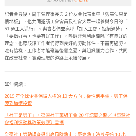
圖／AJ Garcia@
unsplash
記者會最後，周于萱理事長與 2 位友會代表重申「
勞基法只是
樓地板
」，也共同邀請工會會員及社會大眾一起參與今日的「
51 勞工大遊行」。與會者們並高呼「加入工會，拒絕過勞」、
「要做好事，也要有好工作」，呼籲非營利組織除了有良好的
理念，也應該讓工作者們得到良好的勞動條件、不需再過勞。
唯有這樣，工作者才能毫無後顧之憂、與組織通力合作，共同
在改善社會、實踐理想的道路上永續發展。
延伸閱讀：
2019 年全球企業保障人權的 10 大方向：從性別平權、勞工保
障到道德投資
「社工是勞工」，臺灣社工籌組工會 20 年認同之路／《臺灣社
會福利運動與政策效應》書摘
全臺社工勞動調查揪出高風險縣市：臺東縣工時最長逾 10 小