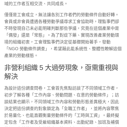
域的工作者互相交流、共同成長。
僅僅是工會成立，無法讓各別工作者們的勞動條件自動好轉。
會員或非會員遭遇各種勞動爭議尋求工會協助時，理監事們卻
不時發現自己未必能明確判斷那些爭議，究竟在這個產業中是
「偶發」還是「常態」。為了對症下藥、實現改善產業勞動環
境的組織初衷，工會理監事們決定從基礎開始著手，發動
「NGO 勞動條件調查」，希望藉此能系統性、整體性瞭解這個
產業的勞動樣態。
非營利組織 5 大過勞現象，亟需重視與
解決
為設計這份調查問卷，工會首先焦點訪談了不同領域工作者，
初步了解各種「工作內容、勞動問題、在意的勞動條件」；訪
談結果也顯示，不同領域工作內容和勞動形態差異極大，因此
決定把這份調查的對象鎖定為「全職工作者」，並將內容聚焦
於易量化、也能直觀衡量勞動條件的「工時與工資」。最終擬
定包含「工作者及受雇組織基本資料、出勤紀錄、加班及補償