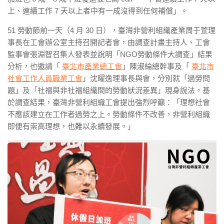
上、連續工作 7 天以上者中有一成沒得到任何補償」。
51 勞動節前一天（4 月 30 日），臺灣非營利組織產業周于萱理
事長在工會辦公室主持召開記者會，由調查計畫主持人、工會
監事會張淵智召集人發表並說明「NGO勞動條件大調查」結果
分析，也邀請「
臺北市產業總工會
」陳淑綸總幹事及「
臺北市
社會工作人員職業工會
」沈曜逸理事長與會，分別就「過勞問
題」及「社福與非社福組織間的勞動狀況差異」現身說法。基
於調查結果，臺灣非營利組織工會提出強烈呼籲：「理想社會
不應該建立在工作者過勞之上。勞動條件不改善，非營利組織
即便有崇高理想，也難以永續發展。」