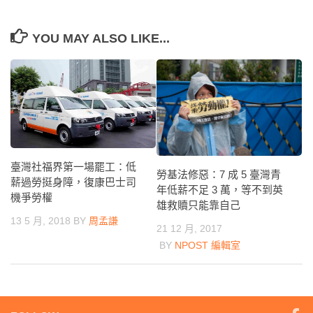
YOU MAY ALSO LIKE...
臺灣社福界第一場罷工：低
勞基法修惡：7 成 5 臺灣青
薪過勞挺身障，復康巴士司
年低薪不足 3 萬，等不到英
機爭勞權
雄救贖只能靠自己
13 5 月, 2018
BY
周孟謙
21 12 月, 2017
BY
NPOST 編輯室