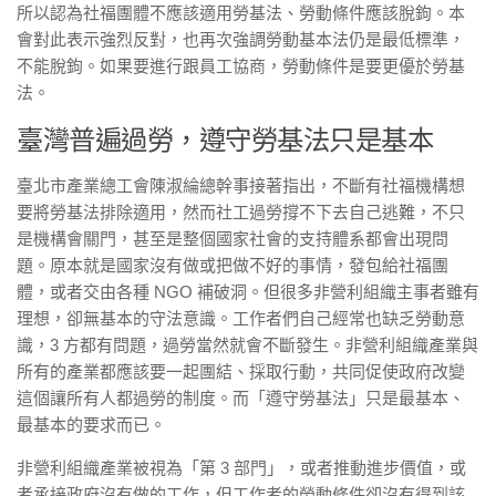
所以認為社福團體不應該適用勞基法、勞動條件應該脫鉤。本
會對此表示強烈反對，也再次強調勞動基本法仍是最低標準，
不能脫鉤。如果要進行跟員工協商，勞動條件是要更優於勞基
法。
臺灣普遍過勞，遵守勞基法只是基本
臺北市產業總工會陳淑綸總幹事接著指出，不斷有社福機構想
要將勞基法排除適用，然而社工過勞撐不下去自己逃難，不只
是機構會關門，甚至是整個國家社會的支持體系都會出現問
題。原本就是國家沒有做或把做不好的事情，發包給社福團
體，或者交由各種 NGO 補破洞。但很多非營利組織主事者雖有
理想，卻無基本的守法意識。工作者們自己經常也缺乏勞動意
識，3 方都有問題，過勞當然就會不斷發生。非營利組織產業與
所有的產業都應該要一起團結、採取行動，共同促使政府改變
這個讓所有人都過勞的制度。而「遵守勞基法」只是最基本、
最基本的要求而已。
非營利組織產業被視為「第 3 部門」，或者推動進步價值，或
者承接政府沒有做的工作，但工作者的勞動條件卻沒有得到該