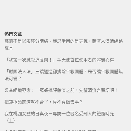
熱門文章
慈濟不是以服裝分階級、靜思堂用的是銅瓦，慈濟人澄清網路
謠言
「我第一次感覺這麼爽！」手天使首位使用者的體驗心得
「財團法人法」三讀通過卻排除宗教團體，是否讓宗教團體無
法可管？
公益組織專家：一窩蜂批評慈濟之前，先釐清流言蜚語吧！
把錢捐給慈濟就不管了，算不算做善事？
我在桃園女監的日與夜－專訪一位匿名受刑人的鐵窗時光
（上）