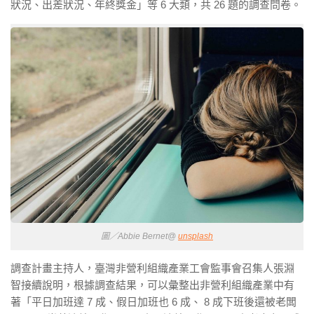
狀況、出差狀況、年終獎金」等 6 大類，共 26 題的調查問卷。
圖／Abbie Bernet@
unsplash
調查計畫主持人，臺灣非營利組織產業工會監事會召集人張淵
智接續說明，根據調查結果，可以彙整出非營利組織產業中有
著「平日加班達 7 成、假日加班也 6 成、 8 成下班後還被老闆