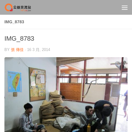
Skip to content
IMG_8783
IMG_8783
BY
張 傳佳
·
16 3 月, 2014