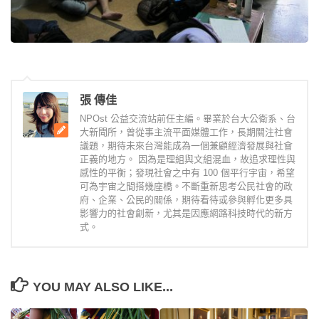
張 傳佳
NPOst 公益交流站前任主編。畢業於台大公衛系、台
大新聞所，曾從事主流平面媒體工作，長期關注社會
議題，期待未來台灣能成為一個兼顧經濟發展與社會
正義的地方。 因為是理組與文組混血，故追求理性與
感性的平衡；發現社會之中有 100 個平行宇宙，希望
可為宇宙之間搭幾座橋。不斷重新思考公民社會的政
府、企業、公民的關係，期待看待或參與孵化更多具
影響力的社會創新，尤其是因應網路科技時代的新方
式。
YOU MAY ALSO LIKE...