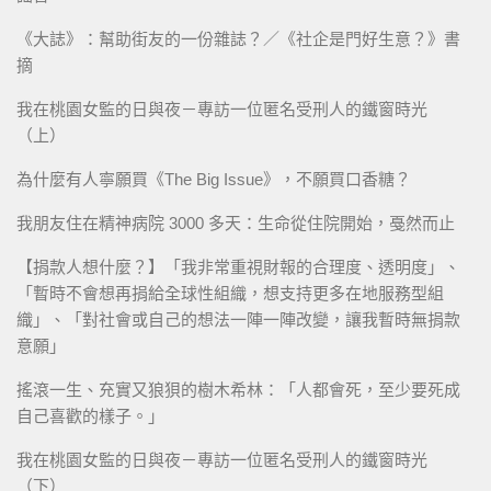
《大誌》：幫助街友的一份雜誌？／《社企是門好生意？》書
摘
我在桃園女監的日與夜－專訪一位匿名受刑人的鐵窗時光
（上）
為什麼有人寧願買《The Big Issue》，不願買口香糖？
我朋友住在精神病院 3000 多天：生命從住院開始，戞然而止
【捐款人想什麼？】「我非常重視財報的合理度、透明度」、
「暫時不會想再捐給全球性組織，想支持更多在地服務型組
織」、「對社會或自己的想法一陣一陣改變，讓我暫時無捐款
意願」
搖滾一生、充實又狼狽的樹木希林：「人都會死，至少要死成
自己喜歡的樣子。」
我在桃園女監的日與夜－專訪一位匿名受刑人的鐵窗時光
（下）