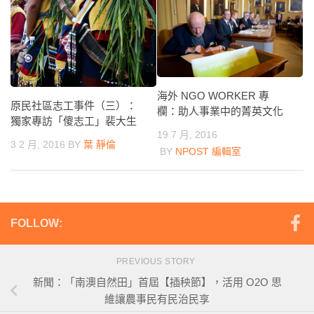
海外 NGO WORKER 專
原民社區志工事件（三）：
欄：助人事業中的菁英文化
獨家專訪「傻志工」裴大生
19 7 月, 2016
3 2 月, 2016
BY
葉 靜倫
BY
NPOST 編輯室
FOLLOW:
PREVIOUS STORY
新聞：「南澳自然田」首屆【插秧節】，活用 O2O 思
維讓農事民有民治民享