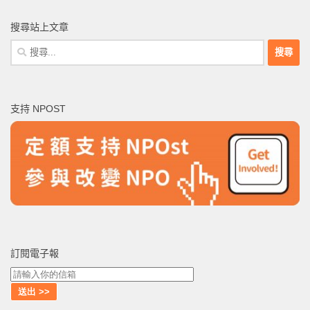
搜尋站上文章
搜
尋
關
鍵
支持 NPOST
字:
訂閱電子報